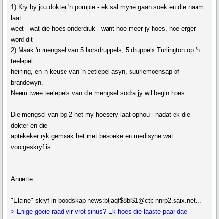
1) Kry by jou dokter 'n pompie - ek sal myne gaan soek en die naam
laat
weet - wat die hoes onderdruk - want hoe meer jy hoes, hoe erger
word dit
2) Maak 'n mengsel van 5 borsdruppels, 5 druppels Turlington op 'n
teelepel
heining, en 'n keuse van 'n eetlepel asyn, suurlemoensap of
brandewyn.
Neem twee teelepels van die mengsel sodra jy wil begin hoes.
Die mengsel van bg 2 het my hoesery laat ophou - nadat ek die
dokter en die
aptekeker ryk gemaak het met besoeke en medisyne wat
voorgeskryf is.
--
Annette
"Elaine" skryf in boodskap news:btjaqf$8bl$1@ctb-nnrp2.saix.net...
> Enige goeie raad vir vrot sinus? Ek hoes die laaste paar dae