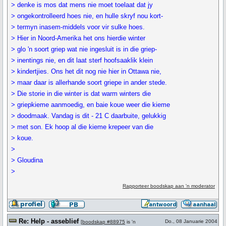
> denke is mos dat mens nie moet toelaat dat jy
> ongekontrolleerd hoes nie, en hulle skryf nou kort-
> termyn inasem-middels voor vir sulke hoes.
> Hier in Noord-Amerika het ons hierdie winter
> glo 'n soort griep wat nie ingesluit is in die griep-
> inentings nie, en dit laat sterf hoofsaaklik klein
> kindertjies. Ons het dit nog nie hier in Ottawa nie,
> maar daar is allerhande soort griepe in ander stede.
> Die storie in die winter is dat warm winters die
> griepkieme aanmoedig, en baie koue weer die kieme
> doodmaak. Vandag is dit - 21 C daarbuite, gelukkig
> met son. Ek hoop al die kieme krepeer van die
> koue.
>
> Gloudina
>
Rapporteer boodskap aan 'n moderator
Re: Help - asseblief
Do., 08 Januarie 2004
[
boodskap #88975
is 'n