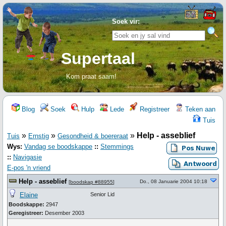
Soek vir:
Supertaal
Kom praat saam!
Blog
Soek
Hulp
Lede
Registreer
Teken aan
Tuis
»
»
»
Help - asseblief
Tuis
Ernstig
Gesondheid & boereraat
Wys:
Vandag se boodskappe
::
Stemmings
::
Navigasie
E-pos 'n vriend
Help - asseblief
Do., 08 Januarie 2004 10:18
[
boodskap #88955
]
Elaine
Senior Lid
Boodskappe:
2947
Geregistreer:
Desember 2003