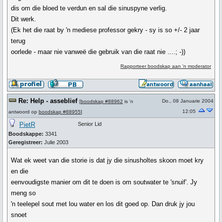
dis om die bloed te verdun en sal die sinuspyne verlig.
Dit werk.
(Ek het die raat by 'n mediese professor gekry - sy is so +/- 2 jaar
terug
oorlede - maar nie vanweë die gebruik van die raat nie ....; -))
Rapporteer boodskap aan 'n moderator
Re: Help - asseblief
Do., 08 Januarie 2004
[
boodskap #88962
is 'n
12:05
antwoord op
boodskap #88955
]
PietR
Senior Lid
Boodskappe:
3341
Geregistreer:
Julie 2003
Wat ek weet van die storie is dat jy die sinusholtes skoon moet kry
en die
eenvoudigste manier om dit te doen is om soutwater te 'snuif'. Jy
meng so
'n teelepel sout met lou water en los dit goed op. Dan druk jy jou
snoet