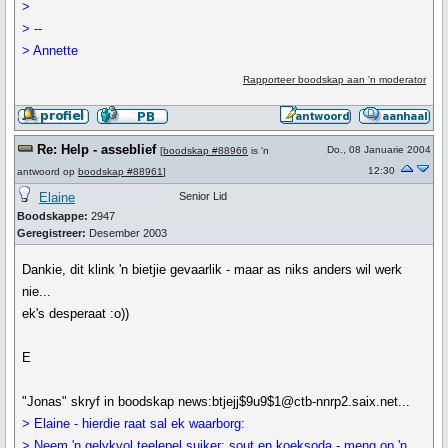
>
> --
> Annette
Rapporteer boodskap aan 'n moderator
Re: Help - asseblief
Do., 08 Januarie 2004
[
boodskap #88966
is 'n
12:30
antwoord op
boodskap #88961
]
Elaine
Senior Lid
Boodskappe:
2947
Geregistreer:
Desember 2003
Dankie, dit klink 'n bietjie gevaarlik - maar as niks anders wil werk
nie...
ek's desperaat :o))
E
"Jonas" skryf in boodskap news:btjejj$9u9$1@ctb-nnrp2.saix.net...
> Elaine - hierdie raat sal ek waarborg:
> Neem 'n gelykvol teelepel suiker; sout en koeksoda - meng op 'n