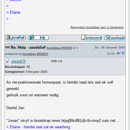
>
> Elaine
>
Rapporteer boodskap aan 'n moderator
Re: Help - asseblief
Do., 08 Januarie 2004
[
boodskap #88959
is 'n
11:15
antwoord op
boodskap #88955
]
daniel[3]
Volle Lid
Boodskappe:
38
Geregistreer:
Februarie 2000
As nie-praktiserende homeopaat, is hierdie raad iets wat ek self
gereeld
gebruik soos en wanneer nodig.
Daniel Jan.
"Jonas" skryf in boodskap news:btjejj$9u9$1@ctb-nnrp2.saix.net...
> Elaine - hierdie raat sal ek waarborg: