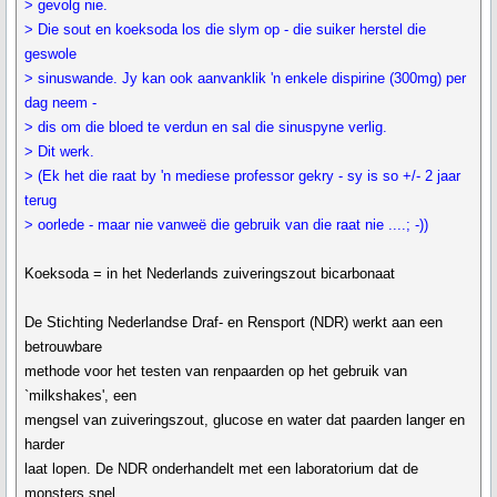
> gevolg nie.
> Die sout en koeksoda los die slym op - die suiker herstel die
geswole
> sinuswande. Jy kan ook aanvanklik 'n enkele dispirine (300mg) per
dag neem -
> dis om die bloed te verdun en sal die sinuspyne verlig.
> Dit werk.
> (Ek het die raat by 'n mediese professor gekry - sy is so +/- 2 jaar
terug
> oorlede - maar nie vanweë die gebruik van die raat nie ....; -))
Koeksoda = in het Nederlands zuiveringszout bicarbonaat
De Stichting Nederlandse Draf- en Rensport (NDR) werkt aan een
betrouwbare
methode voor het testen van renpaarden op het gebruik van
`milkshakes', een
mengsel van zuiveringszout, glucose en water dat paarden langer en
harder
laat lopen. De NDR onderhandelt met een laboratorium dat de
monsters snel