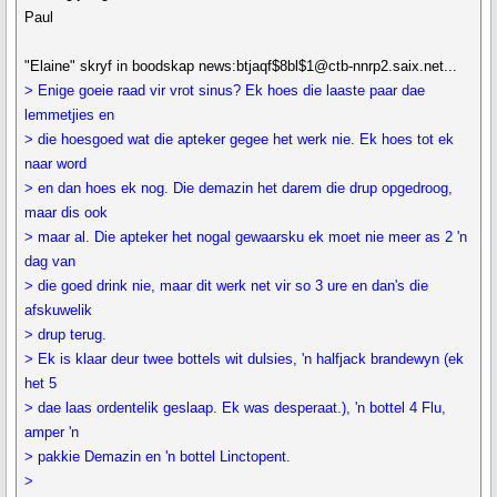
Paul
"Elaine" skryf in boodskap news:btjaqf$8bl$1@ctb-nnrp2.saix.net...
> Enige goeie raad vir vrot sinus? Ek hoes die laaste paar dae
lemmetjies en
> die hoesgoed wat die apteker gegee het werk nie. Ek hoes tot ek
naar word
> en dan hoes ek nog. Die demazin het darem die drup opgedroog,
maar dis ook
> maar al. Die apteker het nogal gewaarsku ek moet nie meer as 2 'n
dag van
> die goed drink nie, maar dit werk net vir so 3 ure en dan's die
afskuwelik
> drup terug.
> Ek is klaar deur twee bottels wit dulsies, 'n halfjack brandewyn (ek
het 5
> dae laas ordentelik geslaap. Ek was desperaat.), 'n bottel 4 Flu,
amper 'n
> pakkie Demazin en 'n bottel Linctopent.
>