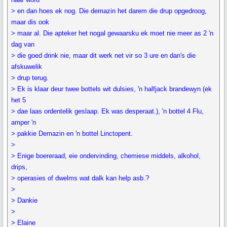
> en dan hoes ek nog. Die demazin het darem die drup opgedroog,
maar dis ook
> maar al. Die apteker het nogal gewaarsku ek moet nie meer as 2 'n
dag van
> die goed drink nie, maar dit werk net vir so 3 ure en dan's die
afskuwelik
> drup terug.
> Ek is klaar deur twee bottels wit dulsies, 'n halfjack brandewyn (ek
het 5
> dae laas ordentelik geslaap. Ek was desperaat.), 'n bottel 4 Flu,
amper 'n
> pakkie Demazin en 'n bottel Linctopent.
>
> Enige boereraad, eie ondervinding, chemiese middels, alkohol,
drips,
> operasies of dwelms wat dalk kan help asb.?
>
> Dankie
>
> Elaine