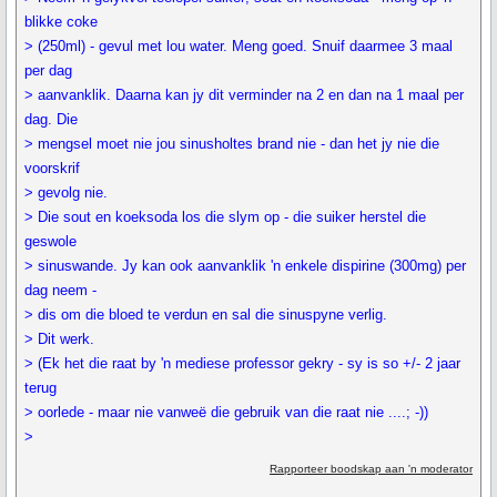
blikke coke
> (250ml) - gevul met lou water. Meng goed. Snuif daarmee 3 maal
per dag
> aanvanklik. Daarna kan jy dit verminder na 2 en dan na 1 maal per
dag. Die
> mengsel moet nie jou sinusholtes brand nie - dan het jy nie die
voorskrif
> gevolg nie.
> Die sout en koeksoda los die slym op - die suiker herstel die
geswole
> sinuswande. Jy kan ook aanvanklik 'n enkele dispirine (300mg) per
dag neem -
> dis om die bloed te verdun en sal die sinuspyne verlig.
> Dit werk.
> (Ek het die raat by 'n mediese professor gekry - sy is so +/- 2 jaar
terug
> oorlede - maar nie vanweë die gebruik van die raat nie ....; -))
>
Rapporteer boodskap aan 'n moderator