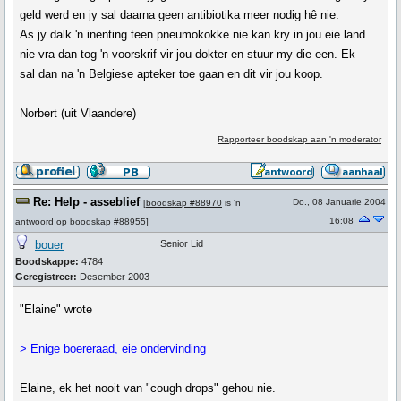
geld werd en jy sal daarna geen antibiotika meer nodig hê nie.
As jy dalk 'n inenting teen pneumokokke nie kan kry in jou eie land
nie vra dan tog 'n voorskrif vir jou dokter en stuur my die een. Ek
sal dan na 'n Belgiese apteker toe gaan en dit vir jou koop.
Norbert (uit Vlaandere)
Rapporteer boodskap aan 'n moderator
Re: Help - asseblief
Do., 08 Januarie 2004
[
boodskap #88970
is 'n
16:08
antwoord op
boodskap #88955
]
bouer
Senior Lid
Boodskappe:
4784
Geregistreer:
Desember 2003
"Elaine" wrote
> Enige boereraad, eie ondervinding
Elaine, ek het nooit van "cough drops" gehou nie.