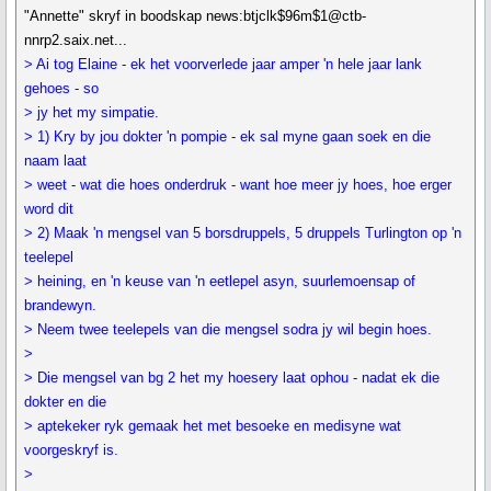
"Annette" skryf in boodskap news:btjclk$96m$1@ctb-
nnrp2.saix.net...
> Ai tog Elaine - ek het voorverlede jaar amper 'n hele jaar lank
gehoes - so
> jy het my simpatie.
> 1) Kry by jou dokter 'n pompie - ek sal myne gaan soek en die
naam laat
> weet - wat die hoes onderdruk - want hoe meer jy hoes, hoe erger
word dit
> 2) Maak 'n mengsel van 5 borsdruppels, 5 druppels Turlington op 'n
teelepel
> heining, en 'n keuse van 'n eetlepel asyn, suurlemoensap of
brandewyn.
> Neem twee teelepels van die mengsel sodra jy wil begin hoes.
>
> Die mengsel van bg 2 het my hoesery laat ophou - nadat ek die
dokter en die
> aptekeker ryk gemaak het met besoeke en medisyne wat
voorgeskryf is.
>