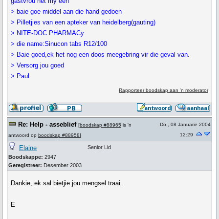
gastvrou het my een
> baie goe middel aan die hand gedoen
> Pilletjies van een apteker van heidelberg(gauting)
> NITE-DOC PHARMACy
> die name:Sinucon tabs R12/100
> Baie goed,ek het nog een doos meegebring vir die geval van.
> Versorg jou goed
> Paul
Rapporteer boodskap aan 'n moderator
Re: Help - asseblief
Do., 08 Januarie 2004
[
boodskap #88965
is 'n
12:29
antwoord op
boodskap #88958
]
Elaine
Senior Lid
Boodskappe:
2947
Geregistreer:
Desember 2003
Dankie, ek sal bietjie jou mengsel traai.
E