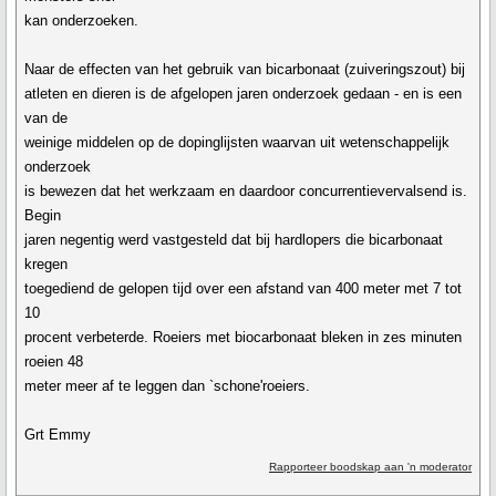
kan onderzoeken.
Naar de effecten van het gebruik van bicarbonaat (zuiveringszout) bij
atleten en dieren is de afgelopen jaren onderzoek gedaan - en is een
van de
weinige middelen op de dopinglijsten waarvan uit wetenschappelijk
onderzoek
is bewezen dat het werkzaam en daardoor concurrentievervalsend is.
Begin
jaren negentig werd vastgesteld dat bij hardlopers die bicarbonaat
kregen
toegediend de gelopen tijd over een afstand van 400 meter met 7 tot
10
procent verbeterde. Roeiers met biocarbonaat bleken in zes minuten
roeien 48
meter meer af te leggen dan `schone'roeiers.
Grt Emmy
Rapporteer boodskap aan 'n moderator