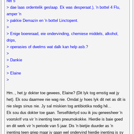
het 5
> dae laas ordentelik geslaap. Ek was desperaat.), 'n bottel 4 Flu,
amper 'n
> pakkie Demazin en 'n bottel Linctopent.
>
> Enige boereraad, eie ondervinding, chemiese middels, alkohol,
drips,
> operasies of dwelms wat dalk kan help asb.?
>
> Dankie
>
> Elaine
>
Hm.., het jy dokter toe gewees, Elaine? (Dit lyk tog ernstig wat jy
het). Ek sou daarmee nie wag nie. Omdat jy hoes lyk dit net as dit is
nie slegs sinus nie. Jy sal miskien tog antibiotika nodig hê...
Ek sou dus dokter toe gaan. Terselfdertyd sou ik jou geneesheer 'n
voorskrif vra vir 'n inenting teen pneumokokke. Hierdie is baie goed
en dit werk vir 'n periode van 5 jaar. Dis 'n bietjie duurder as 'n
inenting teen griep maar jy gaan wel ondervind hierdie inenting is sy