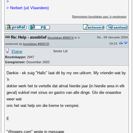
>
> Norbert (uit Vlaandere)
Rapporteer boodskap aan 'n moderator
Re: Help - asseblief
Do., 08 Januarie 2004
[
boodskap #88974
is 'n
19:23
antwoord op
boodskap #88970
]
Elaine
Senior Lid
Boodskappe:
2947
Geregistreer:
Desember 2003
Dankie - ek suig "Halls" laat dit by my ore uitkom. My vriendin wat by
'n
dokter werk het te vertelle dat almal hierdie jaar (in hierdie area in elk
geval) sukkel met sinus en gastro van alle dinge. Glo die onaardse
weer wat
ons het wat help om die kieme te versprei.
E
"@rogers.com" wrote in message