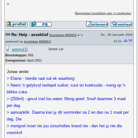
>
Rapporteer boodskap aan 'n moderator
Re: Help - asseblief
Do., 08 Januarie 2004
[
boodskap #88963
is 'n
12:21
antwoord op
boodskap #88961
]
emmy[1]
Senior Lid
Boodskappe:
865
Geregistreer:
April 2001
Jonas wrote:
> Elaine - hierdie raat sal ek waarborg:
> Neem 'n gelykvol teelepel suiker; sout en koeksoda - meng op 'n
blikke coke
> (250ml) - gevul met lou water. Meng goed. Snuif daarmee 3 maal
per dag
> aanvanklik. Daarna kan jy dit verminder na 2 en dan na 1 maal per
dag. Die
> mengsel moet nie jou sinusholtes brand nie - dan het jy nie die
voorskrif