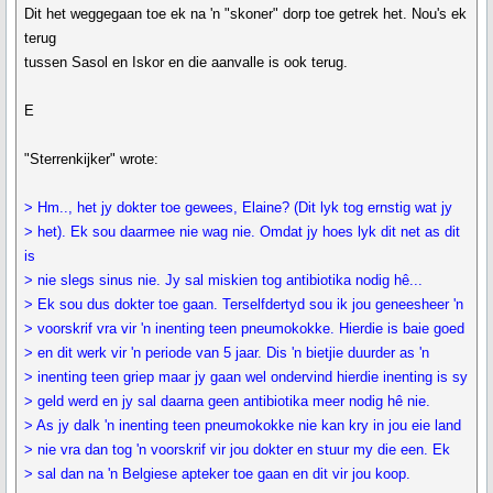
Dit het weggegaan toe ek na 'n "skoner" dorp toe getrek het. Nou's ek
terug
tussen Sasol en Iskor en die aanvalle is ook terug.
E
"Sterrenkijker" wrote:
> Hm.., het jy dokter toe gewees, Elaine? (Dit lyk tog ernstig wat jy
> het). Ek sou daarmee nie wag nie. Omdat jy hoes lyk dit net as dit
is
> nie slegs sinus nie. Jy sal miskien tog antibiotika nodig hê...
> Ek sou dus dokter toe gaan. Terselfdertyd sou ik jou geneesheer 'n
> voorskrif vra vir 'n inenting teen pneumokokke. Hierdie is baie goed
> en dit werk vir 'n periode van 5 jaar. Dis 'n bietjie duurder as 'n
> inenting teen griep maar jy gaan wel ondervind hierdie inenting is sy
> geld werd en jy sal daarna geen antibiotika meer nodig hê nie.
> As jy dalk 'n inenting teen pneumokokke nie kan kry in jou eie land
> nie vra dan tog 'n voorskrif vir jou dokter en stuur my die een. Ek
> sal dan na 'n Belgiese apteker toe gaan en dit vir jou koop.