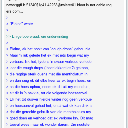
news:ggfLb.51340$1g41.42258@twister01.bloor.is.net.cable.rog
ers.com...
>
> "Elaine" wrote
>
>> Enige boereraad, eie ondervinding
>
> Elaine, ek het nooit van "cough drops" gehou nie.
> Maar 'n ruk gelede het ek met iets begin wat my
> verbaas. Ek het, tydens 'n swaar verkoue verlede
> jaar die cough drops ( hoeslekkertjies?) gekoop,
> die regtige sterk ouens met die mentholatum in,
> en dan suig ek dit elke keer as ek begin hoes, en
> as die hoes ophou, neem ek dit uit my mond uit,
> sit dit in 'n bakkie, tot die volgende hoesaanval.
> Ek het tot dusver hierdie winter nog geen verkoue
> en hoesaanval gehad het, en al wat ek kan dink is
> dat die gereelde gebruik van die mentholatum my
> goed doen en verhoed dat ek verkoue kry. Dit mag
> toeval wees maar ek wonder darem. Die nuutste