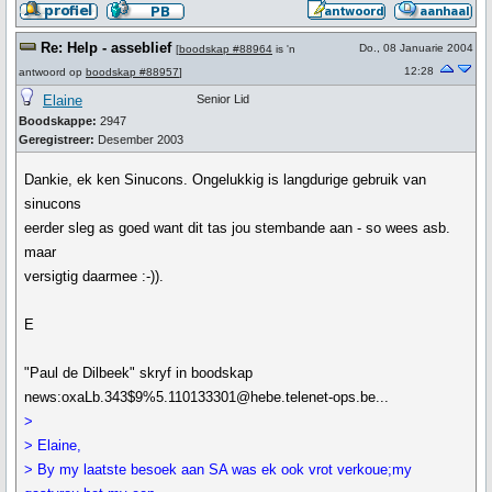
Re: Help - asseblief
Do., 08 Januarie 2004
[
boodskap #88964
is 'n
12:28
antwoord op
boodskap #88957
]
Elaine
Senior Lid
Boodskappe:
2947
Geregistreer:
Desember 2003
Dankie, ek ken Sinucons. Ongelukkig is langdurige gebruik van
sinucons
eerder sleg as goed want dit tas jou stembande aan - so wees asb.
maar
versigtig daarmee :-)).
E
"Paul de Dilbeek" skryf in boodskap
news:oxaLb.343$9%5.110133301@hebe.telenet-ops.be...
>
> Elaine,
> By my laatste besoek aan SA was ek ook vrot verkoue;my