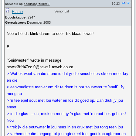
19:23
antwoord op
boodskap #88962
]
Elaine
Senior Lid
Boodskappe:
2947
Geregistreer:
Desember 2003
Nee o hel dit klink darem te seer. Ek blaas liewer!
E
"Suidwester" wrote in message
news:3ffd47cc.0@news1.mweb.co.za...
> Wat ek weet van die storie is dat jy die sinusholtes skoon moet kry
en die
> eenvoudigste manier om dit te doen is om soutwater te 'snuif'. Jy
meng so
> 'n teelepel sout met lou water en los dit goed op. Dan druk jy jou
snoet
> in die glas ....uh, miskien moet jy 'n glas met 'n groot bek gebruik!
Nou
> trek jy die soutwater in jou neus in en druk met jou tong teen jou
> verhemelte die toegang tot jou agterkeel toe, gooi kop agteroor en