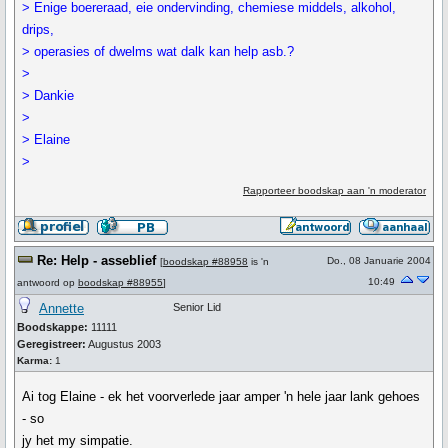
> Enige boereraad, eie ondervinding, chemiese middels, alkohol,
drips,
> operasies of dwelms wat dalk kan help asb.?
>
> Dankie
>
> Elaine
>
Rapporteer boodskap aan 'n moderator
Re: Help - asseblief
Do., 08 Januarie 2004
[
boodskap #88958
is 'n
10:49
antwoord op
boodskap #88955
]
Annette
Senior Lid
Boodskappe:
11111
Geregistreer:
Augustus 2003
Karma:
1
Ai tog Elaine - ek het voorverlede jaar amper 'n hele jaar lank gehoes
- so
jy het my simpatie.