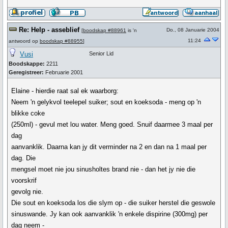
Re: Help - asseblief
Do., 08 Januarie 2004
[
boodskap #88961
is 'n
11:24
antwoord op
boodskap #88955
]
Vusi
Senior Lid
Boodskappe:
2211
Geregistreer:
Februarie 2001
Elaine - hierdie raat sal ek waarborg:
Neem 'n gelykvol teelepel suiker; sout en koeksoda - meng op 'n
blikke coke
(250ml) - gevul met lou water. Meng goed. Snuif daarmee 3 maal per
dag
aanvanklik. Daarna kan jy dit verminder na 2 en dan na 1 maal per
dag. Die
mengsel moet nie jou sinusholtes brand nie - dan het jy nie die
voorskrif
gevolg nie.
Die sout en koeksoda los die slym op - die suiker herstel die geswole
sinuswande. Jy kan ook aanvanklik 'n enkele dispirine (300mg) per
dag neem -