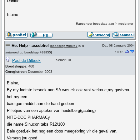
Dankie
Elaine
Rapporteer boodskap aan 'n moderator
Re: Help - asseblief
Do., 08 Januarie 2004
[
boodskap #88957
is 'n
10:45
antwoord op
boodskap #88955
]
Paul de Dilbeek
Senior Lid
Boodskappe:
400
Geregistreer:
Desember 2003
Elaine,
By my laatste besoek aan SA was ek ook vrot verkoue;my gastvrou
het my een
baie goe middel aan die hand gedoen
Pilletjies van een apteker van heidelberg(gauting)
NITE-DOC PHARMACy
die name:Sinucon tabs R12/100
Baie goed,ek het nog een doos meegebring vir die geval van.
Versorg jou goed