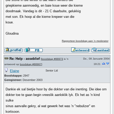
griepkieme aanmoedig, en baie koue weer die kieme
doodmaak. Vandag is dit - 21 C daarbuite, gelukkig
met son. Ek hoop al die kieme krepeer van die
koue.
Gloudina
Rapporteer boodskap aan 'n moderator
Re: Help - asseblief
Do., 08 Januarie 2004
[
boodskap #88973
is 'n
19:21
antwoord op
boodskap #88967
]
Elaine
Senior Lid
Boodskappe:
2947
Geregistreer:
Desember 2003
Dankie ek sal bietjie hoor by die dokter van die inenting. Die idee om
dokter toe te gaan begin vreeslik aanloklik lyk. Ek het as 'n kind
sulke
sinus aanvalle gekry, al wat gewerk het was 'n "nebulizer" en
kortisoon.