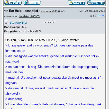
Re: Help - asseblief
Do., 08 Januarie 2004
[
boodskap #88967
is 'n
14:59
antwoord op
boodskap #88955
]
Sterrenkijker
Senior Lid
Boodskappe:
654
Geregistreer:
Desember 2003
On Thu, 8 Jan 2004 12:18:50 +0200, "Elaine" wrote:
> Enige goeie raad vir vrot sinus? Ek hoes die laaste paar dae
lemmetjies en
> die hoesgoed wat die apteker gegee het werk nie. Ek hoes tot ek
naar word
> en dan hoes ek nog. Die demazin het darem die drup opgedroog,
maar dis ook
> maar al. Die apteker het nogal gewaarsku ek moet nie meer as 2 'n
dag van
> die goed drink nie, maar dit werk net vir so 3 ure en dan's die
afskuwelik
> drup terug.
> Ek is klaar deur twee bottels wit dulsies, 'n halfjack brandewyn (ek