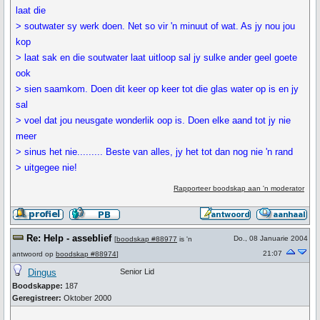
laat die
> soutwater sy werk doen. Net so vir 'n minuut of wat. As jy nou jou
kop
> laat sak en die soutwater laat uitloop sal jy sulke ander geel goete
ook
> sien saamkom. Doen dit keer op keer tot die glas water op is en jy
sal
> voel dat jou neusgate wonderlik oop is. Doen elke aand tot jy nie
meer
> sinus het nie......... Beste van alles, jy het tot dan nog nie 'n rand
> uitgegee nie!
Rapporteer boodskap aan 'n moderator
Re: Help - asseblief
Do., 08 Januarie 2004
[
boodskap #88977
is 'n
21:07
antwoord op
boodskap #88974
]
Dingus
Senior Lid
Boodskappe:
187
Geregistreer:
Oktober 2000