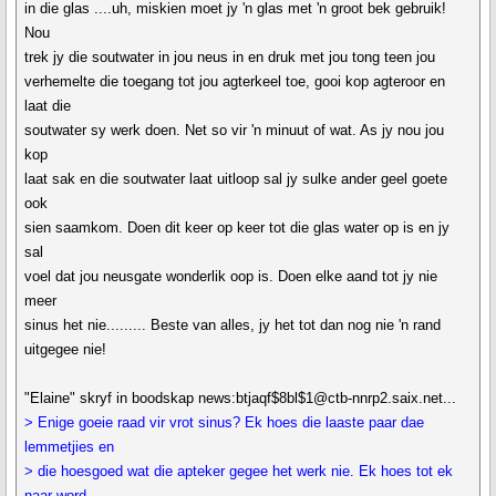
in die glas ....uh, miskien moet jy 'n glas met 'n groot bek gebruik!
Nou
trek jy die soutwater in jou neus in en druk met jou tong teen jou
verhemelte die toegang tot jou agterkeel toe, gooi kop agteroor en
laat die
soutwater sy werk doen. Net so vir 'n minuut of wat. As jy nou jou
kop
laat sak en die soutwater laat uitloop sal jy sulke ander geel goete
ook
sien saamkom. Doen dit keer op keer tot die glas water op is en jy
sal
voel dat jou neusgate wonderlik oop is. Doen elke aand tot jy nie
meer
sinus het nie......... Beste van alles, jy het tot dan nog nie 'n rand
uitgegee nie!
"Elaine" skryf in boodskap news:btjaqf$8bl$1@ctb-nnrp2.saix.net...
> Enige goeie raad vir vrot sinus? Ek hoes die laaste paar dae
lemmetjies en
> die hoesgoed wat die apteker gegee het werk nie. Ek hoes tot ek
naar word