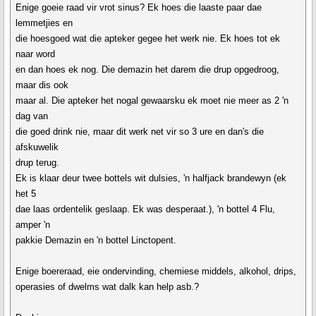
Enige goeie raad vir vrot sinus? Ek hoes die laaste paar dae
lemmetjies en
die hoesgoed wat die apteker gegee het werk nie. Ek hoes tot ek
naar word
en dan hoes ek nog. Die demazin het darem die drup opgedroog,
maar dis ook
maar al. Die apteker het nogal gewaarsku ek moet nie meer as 2 'n
dag van
die goed drink nie, maar dit werk net vir so 3 ure en dan's die
afskuwelik
drup terug.
Ek is klaar deur twee bottels wit dulsies, 'n halfjack brandewyn (ek
het 5
dae laas ordentelik geslaap. Ek was desperaat.), 'n bottel 4 Flu,
amper 'n
pakkie Demazin en 'n bottel Linctopent.
Enige boereraad, eie ondervinding, chemiese middels, alkohol, drips,
operasies of dwelms wat dalk kan help asb.?