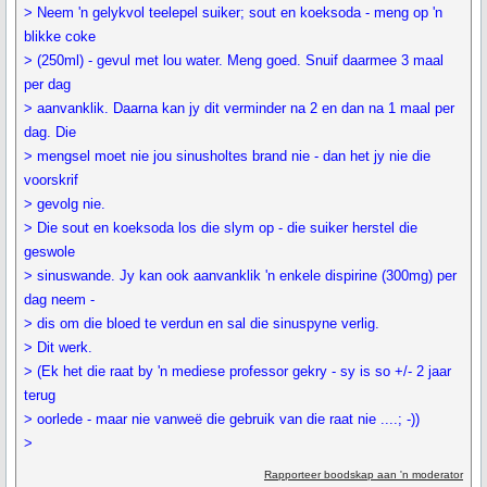
> Neem 'n gelykvol teelepel suiker; sout en koeksoda - meng op 'n
blikke coke
> (250ml) - gevul met lou water. Meng goed. Snuif daarmee 3 maal
per dag
> aanvanklik. Daarna kan jy dit verminder na 2 en dan na 1 maal per
dag. Die
> mengsel moet nie jou sinusholtes brand nie - dan het jy nie die
voorskrif
> gevolg nie.
> Die sout en koeksoda los die slym op - die suiker herstel die
geswole
> sinuswande. Jy kan ook aanvanklik 'n enkele dispirine (300mg) per
dag neem -
> dis om die bloed te verdun en sal die sinuspyne verlig.
> Dit werk.
> (Ek het die raat by 'n mediese professor gekry - sy is so +/- 2 jaar
terug
> oorlede - maar nie vanweë die gebruik van die raat nie ....; -))
>
Rapporteer boodskap aan 'n moderator