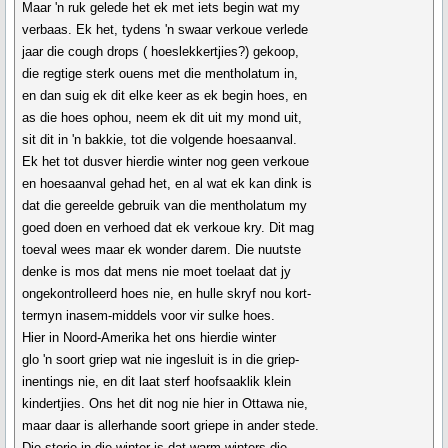
Maar 'n ruk gelede het ek met iets begin wat my
verbaas. Ek het, tydens 'n swaar verkoue verlede
jaar die cough drops ( hoeslekkertjies?) gekoop,
die regtige sterk ouens met die mentholatum in,
en dan suig ek dit elke keer as ek begin hoes, en
as die hoes ophou, neem ek dit uit my mond uit,
sit dit in 'n bakkie, tot die volgende hoesaanval.
Ek het tot dusver hierdie winter nog geen verkoue
en hoesaanval gehad het, en al wat ek kan dink is
dat die gereelde gebruik van die mentholatum my
goed doen en verhoed dat ek verkoue kry. Dit mag
toeval wees maar ek wonder darem. Die nuutste
denke is mos dat mens nie moet toelaat dat jy
ongekontrolleerd hoes nie, en hulle skryf nou kort-
termyn inasem-middels voor vir sulke hoes.
Hier in Noord-Amerika het ons hierdie winter
glo 'n soort griep wat nie ingesluit is in die griep-
inentings nie, en dit laat sterf hoofsaaklik klein
kindertjies. Ons het dit nog nie hier in Ottawa nie,
maar daar is allerhande soort griepe in ander stede.
Die storie in die winter is dat warm winters die