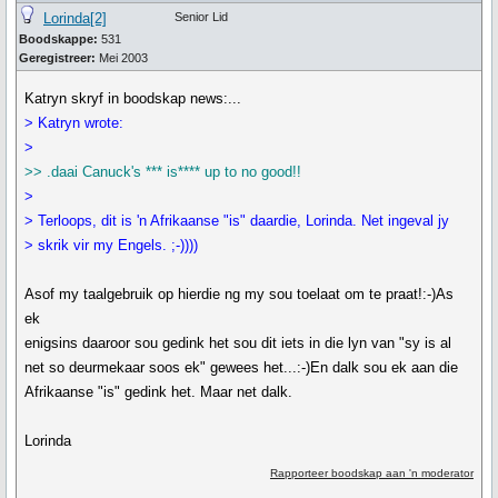
Lorinda[2]
Senior Lid
Boodskappe:
531
Geregistreer:
Mei 2003
Katryn skryf in boodskap news:...
> Katryn wrote:
>
>> .daai Canuck's *** is**** up to no good!!
>
> Terloops, dit is 'n Afrikaanse "is" daardie, Lorinda. Net ingeval jy
> skrik vir my Engels. ;-))))
Asof my taalgebruik op hierdie ng my sou toelaat om te praat!:-)As
ek
enigsins daaroor sou gedink het sou dit iets in die lyn van "sy is al
net so deurmekaar soos ek" gewees het...:-)En dalk sou ek aan die
Afrikaanse "is" gedink het. Maar net dalk.
Lorinda
Rapporteer boodskap aan 'n moderator