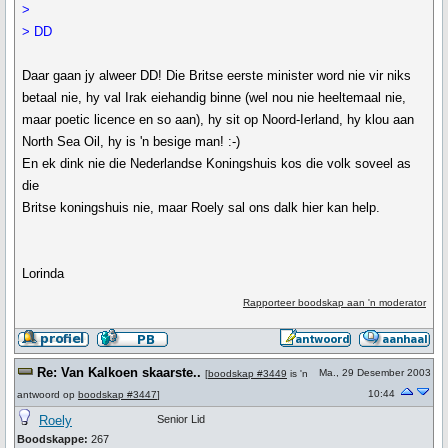
>
> DD
Daar gaan jy alweer DD! Die Britse eerste minister word nie vir niks
betaal nie, hy val Irak eiehandig binne (wel nou nie heeltemaal nie,
maar poetic licence en so aan), hy sit op Noord-Ierland, hy klou aan
North Sea Oil, hy is 'n besige man! :-)
En ek dink nie die Nederlandse Koningshuis kos die volk soveel as
die
Britse koningshuis nie, maar Roely sal ons dalk hier kan help.
Lorinda
Rapporteer boodskap aan 'n moderator
Re: Van Kalkoen skaarste..
Ma., 29 Desember 2003
[
boodskap #3449
is 'n
10:44
antwoord op
boodskap #3447
]
Roely
Senior Lid
Boodskappe:
267