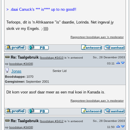
> .daai Canuck's *** is**** up to no good!!
Terloops, dit is 'n Afrikaanse "is" daardie, Lorinda. Net ingeval jy
skrik vir my Engels. ;-))))
Rapporteer boodskap aan 'n moderator
Re: Taalgebruik
So., 28 Desember 2003
[
boodskap #3410
is 'n antwoord
03:11
op
boodskap #3408
]
Jonas
Senior Lid
Boodskappe:
1070
Geregistreer:
September 2001
Dit kom voor asof daar meer as een mal koei in Kanada is.
Rapporteer boodskap aan 'n moderator
Re: Taalgebruik
So., 28 Desember 2003
[
boodskap #3412
is 'n antwoord
11:50
op
boodskap #3408
]