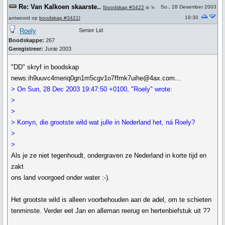
Re: Van Kalkoen skaarste..
So., 28 Desember 2003
[
boodskap #3422
is 'n
19:30
antwoord op
boodskap #3421
]
Roely
Senior Lid
Boodskappe:
267
Geregistreer:
Junie 2003
"DD" skryf in boodskap
news:ih9uuvc4meriq0gn1m5cgv1o7ffmk7uihe@4ax.com...
> On Sun, 28 Dec 2003 19:47:50 +0100, "Roely" wrote:
>
>
> Konyn, die grootste wild wat julle in Nederland het, ná Roely?
>
>
Als je ze niet tegenhoudt, ondergraven ze Nederland in korte tijd en
zakt
ons land voorgoed onder water :-).
Het grootste wild is alleen voorbehouden aan de adel, om te schieten
tenminste. Verder eet Jan en alleman reerug en hertenbiefstuk uit ??