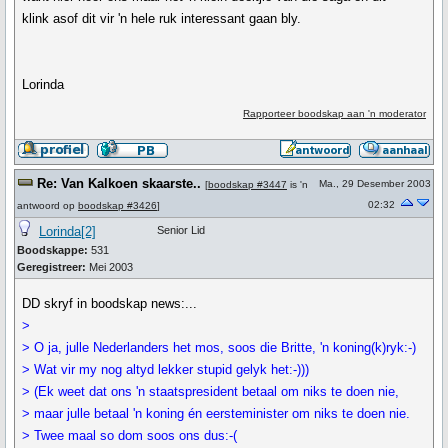
klink asof dit vir 'n hele ruk interessant gaan bly.
Lorinda
Rapporteer boodskap aan 'n moderator
Re: Van Kalkoen skaarste..
Ma., 29 Desember 2003
[
boodskap #3447
is 'n
02:32
antwoord op
boodskap #3426
]
Lorinda[2]
Senior Lid
Boodskappe:
531
Geregistreer:
Mei 2003
DD skryf in boodskap news:...
>
> O ja, julle Nederlanders het mos, soos die Britte, 'n koning(k)ryk:-)
> Wat vir my nog altyd lekker stupid gelyk het:-)))
> (Ek weet dat ons 'n staatspresident betaal om niks te doen nie,
> maar julle betaal 'n koning én eersteminister om niks te doen nie.
> Twee maal so dom soos ons dus:-(