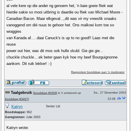
al vele kere op die ander ng genoem het, 'n baie goeie fliek wat
hierdie sakie so mooi uitbring is daardie ou fliek van Michael Moore -
Canadian Bacon. Maar elkgeval..,,dit was vir my vreeslik snaaks
vanoggend om dié nuus te gehoor het. Ons malkoei kom toe so
wraggies
van Kanada af.....daai Canuck's is up to no good!! Laas met die
reuse
power out hier, was dit mos ook hulle skuld. Gie gie gie...
chuckle chuckle....ek beter gaan kyk hoe my beef Bourguignonne
aankom. Dit ruik lekker! :-)
Rapporteer boodskap aan 'n moderator
Taalgebruik
Sa., 27 Desember 2003
[
boodskap #3408
is 'n antwoord op
22:08
boodskap #3407
]
Katryn
Senior Lid
Boodskappe:
962
Geregistreer:
Julie 2003
Katryn wrote: