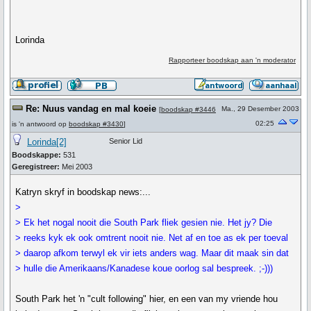
Lorinda
Rapporteer boodskap aan 'n moderator
Re: Nuus vandag en mal koeie
Ma., 29 Desember 2003
[
boodskap #3446
02:25
is 'n antwoord op
boodskap #3430
]
Lorinda[2]
Senior Lid
Boodskappe:
531
Geregistreer:
Mei 2003
Katryn skryf in boodskap news:...
>
> Ek het nogal nooit die South Park fliek gesien nie. Het jy? Die
> reeks kyk ek ook omtrent nooit nie. Net af en toe as ek per toeval
> daarop afkom terwyl ek vir iets anders wag. Maar dit maak sin dat
> hulle die Amerikaans/Kanadese koue oorlog sal bespreek. ;-)))
South Park het 'n "cult following" hier, en een van my vriende hou