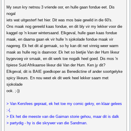
My seun kry netnou 3 vriende oor, en hulle gaan fondue eet. Dis
nogal
iets wat uitgesterf het hier. Dit was mos baie gewild in die 60's.
Ons maak nog gereeld kaas fondue, en dit bly vir my lekker voor die
kaggel op 'n kouer wintersaand. Elkgeval, hulle gaan kaas fondue
maak, en daarna gaan ek vir hulle 'n sjokolade fondue maak vir
nagereg. Ek het dit al gemaak, so hy kan dit net vinnig weer warm
maak as hulle reg is daarvoor. Ek het so bietjie Van der Hum likeur
bygevoeg vir smaak, en dit werk toe nogalk heel goed. Dis mos 'n
tipiese Suid Afrikaanse likeur dié Van der Hum. Ken jy dit?
Elkgeval, dit is BAIE goedkoper as Benedictine of ander soortgelyke
spicy likeurs. En nou weet ek dit werk heel lekker saam met
sjokolade
ook. ;-))
> Van Kersfees gepraat, ek het toe my comic gekry, en klaar gelees
:-(.
> Ek het die meeste van die Gaiman storie gehou, maar dit is dalk
> partydig - hy is die skrywer van die Sandman.