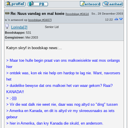
Re: Nuus vandag en mal koeie
So., 28 Desember 2003
[
boodskap #3414
12:22
is 'n antwoord op
boodskap #3407
]
Lorinda[2]
Senior Lid
Boodskappe:
531
Geregistreer:
Mei 2003
Katryn skryf in boodskap news:...
> Maar toe hulle begin praat van ons malkoeisiekte wat mos onlangs
hier
> ontdek was, kon ek nie help om hardop te lag nie. Want, navorsers
het
> duidelike bewyse dat ons malkoei het van waar gekom? Raai?
KANADA!!
> ;-))))
> Vir die wat dalk nie weet nie, daar was nog altyd so "ding" tussen
> Amerika en Kanada, en dit is altyd vir my skreeusnaaks as iets
gebeur
> hier in Amerika, dan kry Kanada die skuld, en andersom.