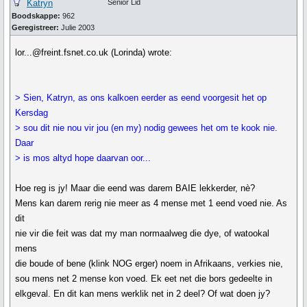
Katryn
Senior Lid
Boodskappe:
962
Geregistreer:
Julie 2003
lor...@freint.fsnet.co.uk (Lorinda) wrote:
> Sien, Katryn, as ons kalkoen eerder as eend voorgesit het op
Kersdag
> sou dit nie nou vir jou (en my) nodig gewees het om te kook nie.
Daar
> is mos altyd hope daarvan oor...
Hoe reg is jy! Maar die eend was darem BAIE lekkerder, nè?
Mens kan darem rerig nie meer as 4 mense met 1 eend voed nie. As
dit
nie vir die feit was dat my man normaalweg die dye, of watookal
mens
die boude of bene (klink NOG erger) noem in Afrikaans, verkies nie,
sou mens net 2 mense kon voed. Ek eet net die bors gedeelte in
elkgeval. En dit kan mens werklik net in 2 deel? Of wat doen jy?