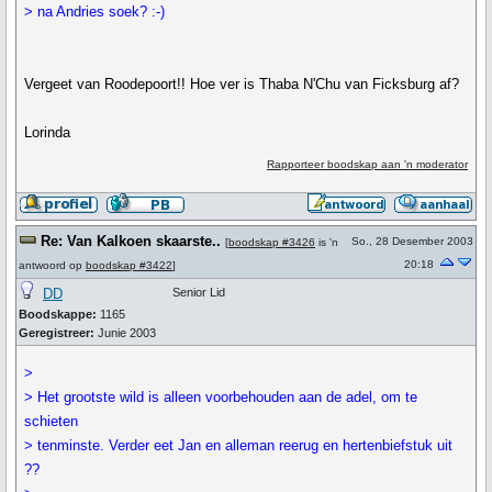
> na Andries soek? :-)
Vergeet van Roodepoort!! Hoe ver is Thaba N'Chu van Ficksburg af?
Lorinda
Rapporteer boodskap aan 'n moderator
Re: Van Kalkoen skaarste..
So., 28 Desember 2003
[
boodskap #3426
is 'n
20:18
antwoord op
boodskap #3422
]
DD
Senior Lid
Boodskappe:
1165
Geregistreer:
Junie 2003
>
> Het grootste wild is alleen voorbehouden aan de adel, om te
schieten
> tenminste. Verder eet Jan en alleman reerug en hertenbiefstuk uit
??