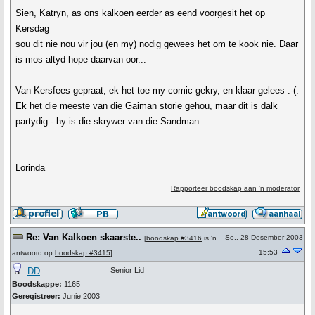
Sien, Katryn, as ons kalkoen eerder as eend voorgesit het op
Kersdag
sou dit nie nou vir jou (en my) nodig gewees het om te kook nie. Daar
is mos altyd hope daarvan oor...
Van Kersfees gepraat, ek het toe my comic gekry, en klaar gelees :-(.
Ek het die meeste van die Gaiman storie gehou, maar dit is dalk
partydig - hy is die skrywer van die Sandman.
Lorinda
Rapporteer boodskap aan 'n moderator
Re: Van Kalkoen skaarste..
So., 28 Desember 2003
[
boodskap #3416
is 'n
15:53
antwoord op
boodskap #3415
]
DD
Senior Lid
Boodskappe:
1165
Geregistreer:
Junie 2003