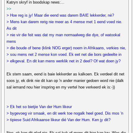
Katryn skryf in boodskap news:...
>>
> Hoe reg is jy! Maar die eend was darem BAIE lekkerder, nè?
> Mens kan darem rerig nie meer as 4 mense met 1 eend voed nie.
As dit
> nie vir die feit was dat my man normaalweg die dye, of watookal
mens
> die boude of bene (klink NOG erger) noem in Afrikaans, verkies nie,
> sou mens net 2 mense kon voed. Ek eet net die bors gedeelte in
> elkgeval. En dit kan mens werklik net in 2 deel? Of wat doen jy?
Ek stem saam, eend is baie lekkerder as kalkoen. Ek verdeel dit net
soos jy, ek dink nie dit kan op 'n ander manier gedoen word nie (dalk
sal iemand nou hier inspring en my vertel hoe verkeerd ek is:-))
> Ek het so bietjie Van der Hum likeur
> bygevoeg vir smaak, en dit werk toe nogalk heel goed. Dis mos 'n
> tipiese Suid Afrikaanse likeur dié Van der Hum. Ken jy dit?
Nee, ek ken dit glad nie. Ek sal kyk of mens dit hier kan kry. Was die