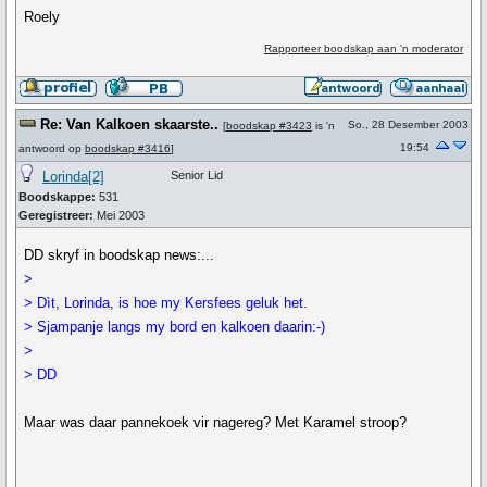
Roely
Rapporteer boodskap aan 'n moderator
Re: Van Kalkoen skaarste..
So., 28 Desember 2003
[
boodskap #3423
is 'n
19:54
antwoord op
boodskap #3416
]
Lorinda[2]
Senior Lid
Boodskappe:
531
Geregistreer:
Mei 2003
DD skryf in boodskap news:...
>
> Dìt, Lorinda, is hoe my Kersfees geluk het.
> Sjampanje langs my bord en kalkoen daarin:-)
>
> DD
Maar was daar pannekoek vir nagereg? Met Karamel stroop?