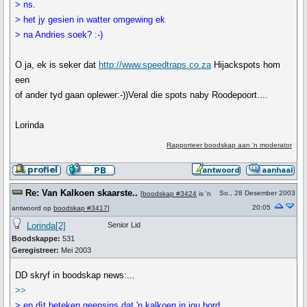
> ns.
> het jy gesien in watter omgewing ek
> na Andries soek? :-)
O ja, ek is seker dat
http://www.speedtraps.co.za
Hijackspots hom
een
of ander tyd gaan oplewer:-))Veral die spots naby Roodepoort....
Lorinda
Rapporteer boodskap aan 'n moderator
Re: Van Kalkoen skaarste..
So., 28 Desember 2003
[
boodskap #3424
is 'n
20:05
antwoord op
boodskap #3417
]
Lorinda[2]
Senior Lid
Boodskappe:
531
Geregistreer:
Mei 2003
DD skryf in boodskap news:...
>>
> en dìt beteken geensins dat 'n kalkoen in jou bord