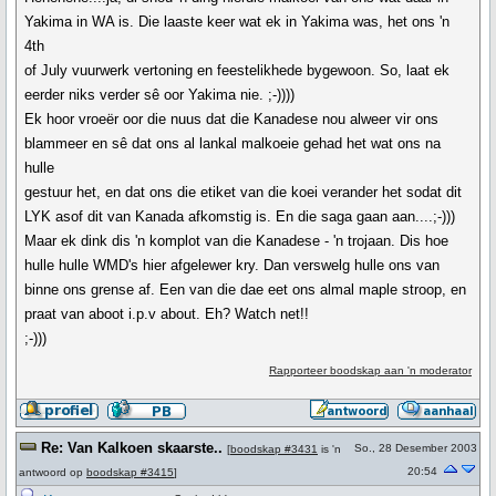
Yakima in WA is. Die laaste keer wat ek in Yakima was, het ons 'n
4th
of July vuurwerk vertoning en feestelikhede bygewoon. So, laat ek
eerder niks verder sê oor Yakima nie. ;-))))
Ek hoor vroeër oor die nuus dat die Kanadese nou alweer vir ons
blammeer en sê dat ons al lankal malkoeie gehad het wat ons na
hulle
gestuur het, en dat ons die etiket van die koei verander het sodat dit
LYK asof dit van Kanada afkomstig is. En die saga gaan aan....;-)))
Maar ek dink dis 'n komplot van die Kanadese - 'n trojaan. Dis hoe
hulle hulle WMD's hier afgelewer kry. Dan verswelg hulle ons van
binne ons grense af. Een van die dae eet ons almal maple stroop, en
praat van aboot i.p.v about. Eh? Watch net!!
;-)))
Rapporteer boodskap aan 'n moderator
Re: Van Kalkoen skaarste..
So., 28 Desember 2003
[
boodskap #3431
is 'n
20:54
antwoord op
boodskap #3415
]