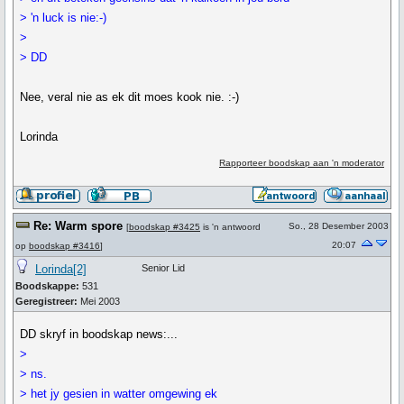
> 'n luck is nie:-)
>
> DD
Nee, veral nie as ek dit moes kook nie. :-)
Lorinda
Rapporteer boodskap aan 'n moderator
Re: Warm spore
So., 28 Desember 2003
[
boodskap #3425
is 'n antwoord
20:07
op
boodskap #3416
]
Lorinda[2]
Senior Lid
Boodskappe:
531
Geregistreer:
Mei 2003
DD skryf in boodskap news:...
>
> ns.
> het jy gesien in watter omgewing ek