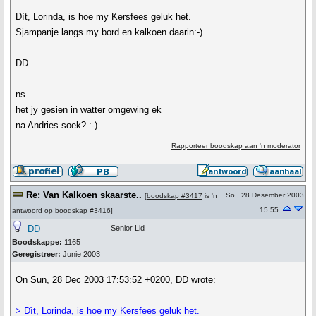
Dìt, Lorinda, is hoe my Kersfees geluk het.
Sjampanje langs my bord en kalkoen daarin:-)
DD
ns.
het jy gesien in watter omgewing ek
na Andries soek? :-)
Rapporteer boodskap aan 'n moderator
Re: Van Kalkoen skaarste..
So., 28 Desember 2003
[
boodskap #3417
is 'n
15:55
antwoord op
boodskap #3416
]
DD
Senior Lid
Boodskappe:
1165
Geregistreer:
Junie 2003
On Sun, 28 Dec 2003 17:53:52 +0200, DD wrote:
> Dìt, Lorinda, is hoe my Kersfees geluk het.