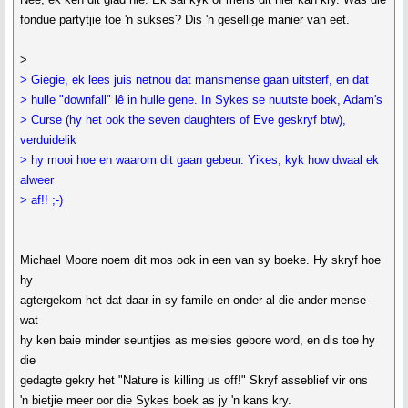
fondue partytjie toe 'n sukses? Dis 'n gesellige manier van eet.
>
> Giegie, ek lees juis netnou dat mansmense gaan uitsterf, en dat
> hulle "downfall" lê in hulle gene. In Sykes se nuutste boek, Adam's
> Curse (hy het ook the seven daughters of Eve geskryf btw),
verduidelik
> hy mooi hoe en waarom dit gaan gebeur. Yikes, kyk how dwaal ek
alweer
> af!! ;-)
Michael Moore noem dit mos ook in een van sy boeke. Hy skryf hoe
hy
agtergekom het dat daar in sy famile en onder al die ander mense
wat
hy ken baie minder seuntjies as meisies gebore word, en dis toe hy
die
gedagte gekry het "Nature is killing us off!" Skryf asseblief vir ons
'n bietjie meer oor die Sykes boek as jy 'n kans kry.