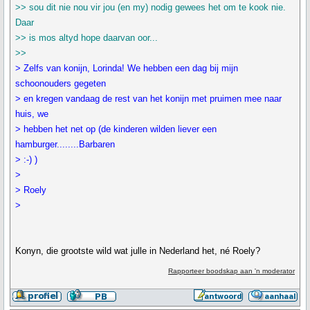
>> sou dit nie nou vir jou (en my) nodig gewees het om te kook nie.
Daar
>> is mos altyd hope daarvan oor...
>>
> Zelfs van konijn, Lorinda! We hebben een dag bij mijn
schoonouders gegeten
> en kregen vandaag de rest van het konijn met pruimen mee naar
huis, we
> hebben het net op (de kinderen wilden liever een
hamburger........Barbaren
> :-) )
>
> Roely
>
Konyn, die grootste wild wat julle in Nederland het, né Roely?
Rapporteer boodskap aan 'n moderator