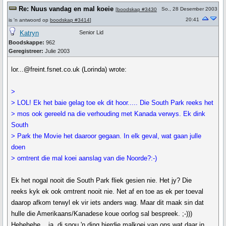
Re: Nuus vandag en mal koeie
So., 28 Desember 2003
[
boodskap #3430
20:41
is 'n antwoord op
boodskap #3414
]
Katryn
Senior Lid
Boodskappe:
962
Geregistreer:
Julie 2003
lor...@freint.fsnet.co.uk (Lorinda) wrote:
>
> LOL! Ek het baie gelag toe ek dit hoor..... Die South Park reeks het
> mos ook gereeld na die verhouding met Kanada verwys. Ek dink
South
> Park the Movie het daaroor gegaan. In elk geval, wat gaan julle
doen
> omtrent die mal koei aanslag van die Noorde?:-)
Ek het nogal nooit die South Park fliek gesien nie. Het jy? Die
reeks kyk ek ook omtrent nooit nie. Net af en toe as ek per toeval
daarop afkom terwyl ek vir iets anders wag. Maar dit maak sin dat
hulle die Amerikaans/Kanadese koue oorlog sal bespreek. ;-)))
Hehehehe....ja, di snou 'n ding hierdie malkoei van ons wat daar in