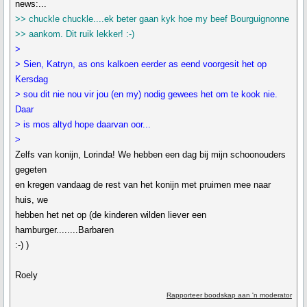
news:...
>> chuckle chuckle....ek beter gaan kyk hoe my beef Bourguignonne
>> aankom. Dit ruik lekker! :-)
>
> Sien, Katryn, as ons kalkoen eerder as eend voorgesit het op
Kersdag
> sou dit nie nou vir jou (en my) nodig gewees het om te kook nie.
Daar
> is mos altyd hope daarvan oor...
>
Zelfs van konijn, Lorinda! We hebben een dag bij mijn schoonouders
gegeten
en kregen vandaag de rest van het konijn met pruimen mee naar
huis, we
hebben het net op (de kinderen wilden liever een
hamburger........Barbaren
:-) )
Roely
Rapporteer boodskap aan 'n moderator