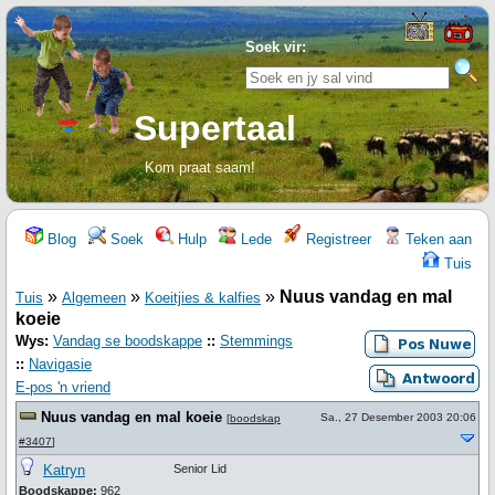
Soek vir:
Supertaal
Kom praat saam!
Blog
Soek
Hulp
Lede
Registreer
Teken aan
Tuis
»
»
»
Nuus vandag en mal
Tuis
Algemeen
Koeitjies & kalfies
koeie
Wys:
Vandag se boodskappe
::
Stemmings
::
Navigasie
E-pos 'n vriend
Nuus vandag en mal koeie
Sa., 27 Desember 2003 20:06
[
boodskap
#3407
]
Katryn
Senior Lid
Boodskappe:
962