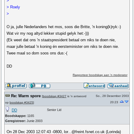
>
> Roely
>
O ja, julle Nederlanders het mos, soos die Britte, 'n koning(k)ryk:-)
Wat vir my nog altyd lekker stupid gelyk het:-)))
(Ek weet dat ons 'n staatspresident betaal om niks te doen nie,
maar julle betaal 'n koning én eersteminister om niks te doen nie.
Twee maal so dom soos ons dus:-(
DD
Rapporteer boodskap aan 'n moderator
Re: Warm spore
So., 28 Desember 2003
[
boodskap #3427
is 'n antwoord
20:23
op
boodskap #3425
]
DD
Senior Lid
Boodskappe:
1165
Geregistreer:
Junie 2003
On 28 Dec 2003 12:07:43 -0800, lor...@freint.fsnet.co.uk (Lorinda)