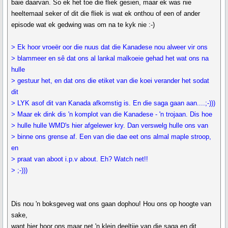
baie daarvan. So ek het toe die fliek gesien, maar ek was nie
heeltemaal seker of dit die fliek is wat ek onthou of een of ander
episode wat ek gedwing was om na te kyk nie :-)
> Ek hoor vroeër oor die nuus dat die Kanadese nou alweer vir ons
> blammeer en sê dat ons al lankal malkoeie gehad het wat ons na
hulle
> gestuur het, en dat ons die etiket van die koei verander het sodat
dit
> LYK asof dit van Kanada afkomstig is. En die saga gaan aan....;-)))
> Maar ek dink dis 'n komplot van die Kanadese - 'n trojaan. Dis hoe
> hulle hulle WMD's hier afgelewer kry. Dan verswelg hulle ons van
> binne ons grense af. Een van die dae eet ons almal maple stroop,
en
> praat van aboot i.p.v about. Eh? Watch net!!
> ;-)))
Dis nou 'n boksgeveg wat ons gaan dophou! Hou ons op hoogte van
sake,
want hier hoor ons maar net 'n klein deeltjie van die saga en dit