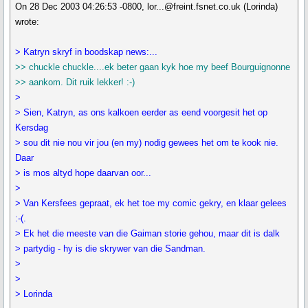
On 28 Dec 2003 04:26:53 -0800, lor...@freint.fsnet.co.uk (Lorinda)
wrote:
> Katryn skryf in boodskap news:...
>> chuckle chuckle....ek beter gaan kyk hoe my beef Bourguignonne
>> aankom. Dit ruik lekker! :-)
>
> Sien, Katryn, as ons kalkoen eerder as eend voorgesit het op
Kersdag
> sou dit nie nou vir jou (en my) nodig gewees het om te kook nie.
Daar
> is mos altyd hope daarvan oor...
>
> Van Kersfees gepraat, ek het toe my comic gekry, en klaar gelees
:-(.
> Ek het die meeste van die Gaiman storie gehou, maar dit is dalk
> partydig - hy is die skrywer van die Sandman.
>
>
> Lorinda