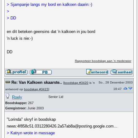
> Sjampanje langs my bord en kalkoen daarin:-)
>
> DD
en dìt beteken geensins dat 'n kalkoen in jou bord
'n luck is nie:-)
DD
Rapporteer boodskap aan 'n moderator
Re: Van Kalkoen skaarste..
So., 28 Desember 2003
[
boodskap #3420
is 'n
18:47
antwoord op
boodskap #3415
]
Roely
Senior Lid
Boodskappe:
267
Geregistreer:
Junie 2003
"Lorinda" skryf in boodskap
news:4f858c51.0312280426.2a57ab8a@posting.google.com...
> Katryn wrote in message