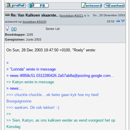
Re: Van Kalkoen skaarste..
So., 28 Desember 2003
[
boodskap #3421
is 'n
18:52
antwoord op
boodskap #3420
]
DD
Senior Lid
Boodskappe:
1165
Geregistreer:
Junie 2003
On Sun, 28 Dec 2003 19:47:50 +0100, "Roely" wrote:
>
> "Lorinda" wrote in message
> news:4f858c51.0312280426.2a57ab8a@posting.google.com...
>> Katryn wrote in message
> news:...
>>> chuckle chuckle....ek beter gaan kyk hoe my beef
Bourguignonne
>>> aankom. Dit ruik lekker! :-)
>>
>> Sien, Katryn, as ons kalkoen eerder as eend voorgesit het op
Kersdag