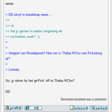
wrote:
> DD skryf in boodskap news:...
>>
>> ns.
>> het jy gesien in watter omgewing ek
>> na Andries soek? :-)
>
>
> Vergeet van Roodepoort!! Hoe ver is Thaba N'Chu van Ficksburg
af?
>
> Lorinda
So, jy reken hy het ge'Fick' off to Thaba N'Chu?
DD
Rapporteer boodskap aan 'n moderator