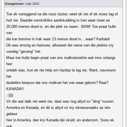
Geregistreer:
Julie 2003
Toe ek vanoggend na die nuus luister, weet ek nie of ek moes lag of
huil nie. Daardie verskriklike aardskudding in Iran waar meer as
20,000 mense dood is, en die plek se naam...BAM! Toe praat hulle
van
die kar bomme in Irak waar 13 mense dood is....waar? Karbala!
Dit was ernstig en hartseer, alhoewel die name van die plekke my
vandag "gevang" het.
Maar toe hulle begin praat van ons malkoeisiekte wat mos onlangs
hier
ontdek was, kon ek nie help om hardop te lag nie. Want, navorsers
het
duidelike bewyse dat ons malkoei het van waar gekom? Raai?
KANADA!!
;-))))
Vir die wat dalk nie weet nie, daar was nog altyd so "ding" tussen
Amerika en Kanada, en dit is altyd vir my skreeusnaaks as iets
gebeur
hier in Amerika, dan kry Kanada die skuld, en andersom. Soos ek
ook