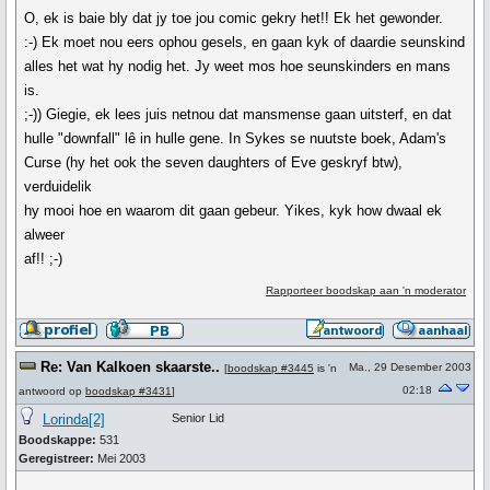
O, ek is baie bly dat jy toe jou comic gekry het!! Ek het gewonder.
:-) Ek moet nou eers ophou gesels, en gaan kyk of daardie seunskind
alles het wat hy nodig het. Jy weet mos hoe seunskinders en mans
is.
;-)) Giegie, ek lees juis netnou dat mansmense gaan uitsterf, en dat
hulle "downfall" lê in hulle gene. In Sykes se nuutste boek, Adam's
Curse (hy het ook the seven daughters of Eve geskryf btw),
verduidelik
hy mooi hoe en waarom dit gaan gebeur. Yikes, kyk how dwaal ek
alweer
af!! ;-)
Rapporteer boodskap aan 'n moderator
Re: Van Kalkoen skaarste..
Ma., 29 Desember 2003
[
boodskap #3445
is 'n
02:18
antwoord op
boodskap #3431
]
Lorinda[2]
Senior Lid
Boodskappe:
531
Geregistreer:
Mei 2003