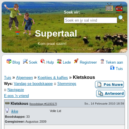
Soek vir:
Supertaal
Kom praat saam!
Blog
Soek
Hulp
Lede
Registreer
Teken aan
Tuis
»
»
»
Kletskous
Tuis
Algemeen
Koeitjies & kalfies
Wys:
Vandag se boodskappe
::
Stemmings
::
Navigasie
E-pos 'n vriend
Kletskous
So., 14 Februarie 2010 18:59
[
boodskap #119317
]
ikke
Volle Lid
Boodskappe:
33
Geregistreer:
Augustus 2009