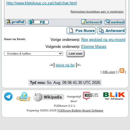
http://www.kletskous.co.za/chat/chat.html
Rapporteer boodskap aan 'n moderator
Gaan na forum:
Vorige onderwerp:
Reg geskied na gru-moord
Volgende onderwerp:
Etienne Marais
-=]
[=-
terug na bo
[
XML-voer
] [
]
Tyd nou:
So. Aug. 09 06:41:30 UTC 2026
Aangedryf
deur:
FUDforum 3.2.1.
Kopiereg ©2001-2026
FUDforum Bulletin Board Software