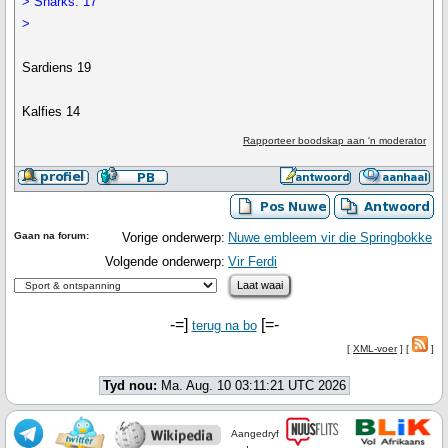
> Sharks: 17
>
Sardiens 19
Kalfies 14
Rapporteer boodskap aan 'n moderator
Gaan na forum:
Vorige onderwerp:
Nuwe embleem vir die Springbokke
Volgende onderwerp:
Vir Ferdi
-=]
[=-
terug na bo
[
XML-voer
] [
]
Tyd nou:
Ma. Aug. 10 03:11:21 UTC 2026
Aangedryf