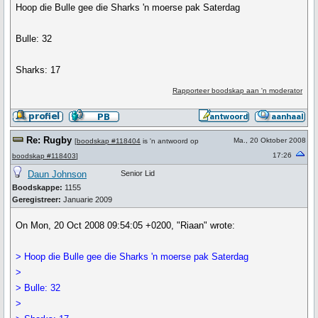
Hoop die Bulle gee die Sharks 'n moerse pak Saterdag
Bulle: 32
Sharks: 17
Rapporteer boodskap aan 'n moderator
Re: Rugby
Ma., 20 Oktober 2008
[
boodskap #118404
is 'n antwoord op
17:26
boodskap #118403
]
Daun Johnson
Senior Lid
Boodskappe:
1155
Geregistreer:
Januarie 2009
On Mon, 20 Oct 2008 09:54:05 +0200, "Riaan" wrote:
> Hoop die Bulle gee die Sharks 'n moerse pak Saterdag
>
> Bulle: 32
>