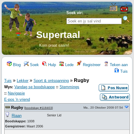
Soek vir:
Supertaal
Kom praat saam!
Blog
Soek
Hulp
Lede
Registreer
Teken aan
Tuis
»
»
»
Rugby
Tuis
Lekker
Sport & ontspanning
Wys:
Vandag se boodskappe
::
Stemmings
::
Navigasie
E-pos 'n vriend
Rugby
Ma., 20 Oktober 2008 07:54
[
boodskap #118403
]
Riaan
Senior Lid
Boodskappe:
1008
Geregistreer:
Maart 2006