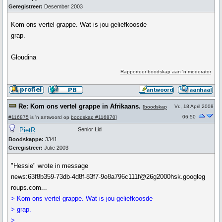
Geregistreer:
Desember 2003
Kom ons vertel grappe. Wat is jou geliefkoosde
grap.
Gloudina
Rapporteer boodskap aan 'n moderator
Re: Kom ons vertel grappe in Afrikaans.
Vr., 18 April 2008
[
boodskap
06:50
#116875
is 'n antwoord op
boodskap #116870
]
PietR
Senior Lid
Boodskappe:
3341
Geregistreer:
Julie 2003
"Hessie" wrote in message
news:63f8b359-73db-4d8f-83f7-9e8a796c111f@26g2000hsk.googleg
roups.com...
> Kom ons vertel grappe. Wat is jou geliefkoosde
> grap.
>