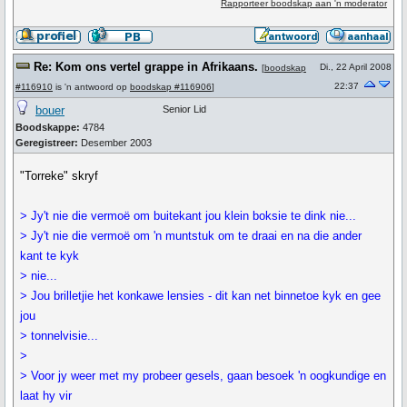
Rapporteer boodskap aan 'n moderator
Re: Kom ons vertel grappe in Afrikaans.
Di., 22 April 2008
[
boodskap
22:37
#116910
is 'n antwoord op
boodskap #116906
]
bouer
Senior Lid
Boodskappe:
4784
Geregistreer:
Desember 2003
"Torreke" skryf
> Jy't nie die vermoë om buitekant jou klein boksie te dink nie...
> Jy't nie die vermoë om 'n muntstuk om te draai en na die ander
kant te kyk
> nie...
> Jou brilletjie het konkawe lensies - dit kan net binnetoe kyk en gee
jou
> tonnelvisie...
>
> Voor jy weer met my probeer gesels, gaan besoek 'n oogkundige en
laat hy vir