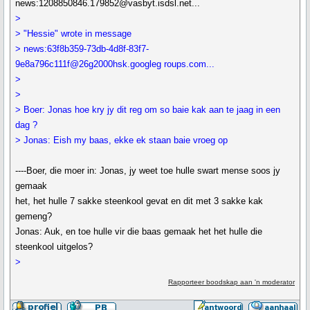
news:1208850846.179852@vasbyt.isdsl.net...
>
> "Hessie" wrote in message
> news:63f8b359-73db-4d8f-83f7-
9e8a796c111f@26g2000hsk.googleg roups.com...
>
>
> Boer: Jonas hoe kry jy dit reg om so baie kak aan te jaag in een
dag ?
> Jonas: Eish my baas, ekke ek staan baie vroeg op
----Boer, die moer in: Jonas, jy weet toe hulle swart mense soos jy
gemaak
het, het hulle 7 sakke steenkool gevat en dit met 3 sakke kak
gemeng?
Jonas: Auk, en toe hulle vir die baas gemaak het het hulle die
steenkool uitgelos?
>
Rapporteer boodskap aan 'n moderator