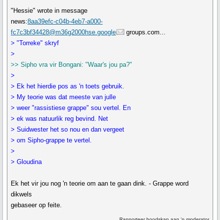
"Hessie" wrote in message
news:
8aa39efc-c04b-4eb7-a000-
fc7c3bf34428@m36g2000hse.google
groups.com...
> "Torreke" skryf
>
>> Sipho vra vir Bongani: "Waar's jou pa?"
>
> Ek het hierdie pos as 'n toets gebruik.
> My teorie was dat meeste van julle
> weer "rassistiese grappe" sou vertel. En
> ek was natuurlik reg bevind. Net
> Suidwester het so nou en dan vergeet
> om Sipho-grappe te vertel.
>
> Gloudina
Ek het vir jou nog 'n teorie om aan te gaan dink. - Grappe word
dikwels
gebaseer op feite.
Rapporteer boodskap aan 'n moderator