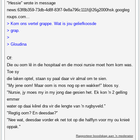
"Hessie" wrote in message
news:63f8b359-73db-4d8f-83f7-9e8a796c111f@26g2000hsk.googleg
roups.com...
> Kom ons vertel grappe. Wat is jou geliefkoosde
> grap.
>
> Gloudina
Of:
Die ou oom lê in die hospitaal en die mooi nursie moet hom kom was.
Toe sy
die laken optel, staan sy paal daar vir almal om te sien.
"My jene oom! Maar oom is mos nog op en wakker!" bloos sy.
"Nursie, jy moes my in my jong dae gesien het. Ek kon 'n 2 gelling
emmer
water op daai kêrel dra vir die lengte van 'n rugbyveld."
"Regtig oom? En deesdae?"
"Nee wat, deesdae vorder ek net tot op die halflyn voor my ou knieë
oppak."
Rapporteer boodskap aan 'n moderator