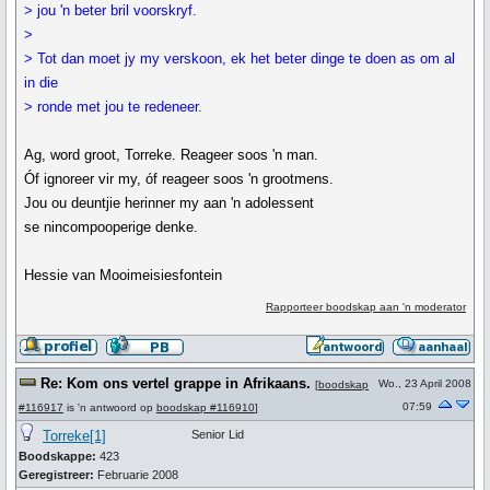
> jou 'n beter bril voorskryf.
>
> Tot dan moet jy my verskoon, ek het beter dinge te doen as om al
in die
> ronde met jou te redeneer.
Ag, word groot, Torreke. Reageer soos 'n man.
Óf ignoreer vir my, óf reageer soos 'n grootmens.
Jou ou deuntjie herinner my aan 'n adolessent
se nincompooperige denke.
Hessie van Mooimeisiesfontein
Rapporteer boodskap aan 'n moderator
Re: Kom ons vertel grappe in Afrikaans.
Wo., 23 April 2008
[
boodskap
07:59
#116917
is 'n antwoord op
boodskap #116910
]
Torreke[1]
Senior Lid
Boodskappe:
423
Geregistreer:
Februarie 2008