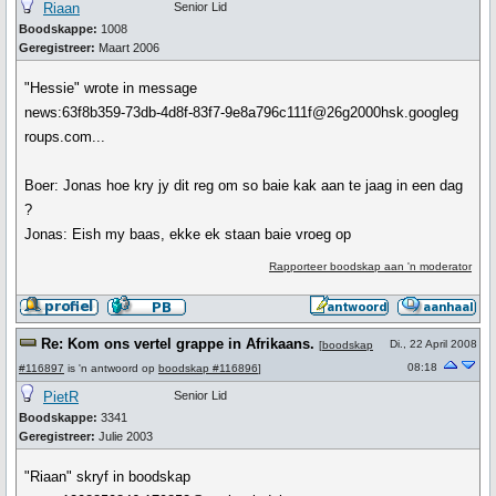
Riaan
Senior Lid
Boodskappe:
1008
Geregistreer:
Maart 2006
"Hessie" wrote in message
news:63f8b359-73db-4d8f-83f7-9e8a796c111f@26g2000hsk.googleg
roups.com...
Boer: Jonas hoe kry jy dit reg om so baie kak aan te jaag in een dag
?
Jonas: Eish my baas, ekke ek staan baie vroeg op
Rapporteer boodskap aan 'n moderator
Re: Kom ons vertel grappe in Afrikaans.
Di., 22 April 2008
[
boodskap
08:18
#116897
is 'n antwoord op
boodskap #116896
]
PietR
Senior Lid
Boodskappe:
3341
Geregistreer:
Julie 2003
"Riaan" skryf in boodskap