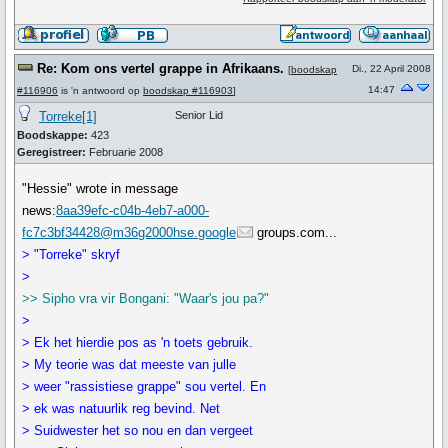
Re: Kom ons vertel grappe in Afrikaans.
Di., 22 April 2008
[
boodskap
14:47
#116906
is 'n antwoord op
boodskap #116903
]
Torreke[1]
Senior Lid
Boodskappe:
423
Geregistreer:
Februarie 2008
"Hessie" wrote in message
news:
8aa39efc-c04b-4eb7-a000-
fc7c3bf34428@m36g2000hse.google
groups.com...
> "Torreke" skryf
>
>> Sipho vra vir Bongani: "Waar's jou pa?"
>
> Ek het hierdie pos as 'n toets gebruik.
> My teorie was dat meeste van julle
> weer "rassistiese grappe" sou vertel. En
> ek was natuurlik reg bevind. Net
> Suidwester het so nou en dan vergeet