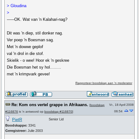
> Gloudina
>
------OK. Wat van 'n Kalahari-nag?
Dit was 'n diep, stil donker nag.
Ver poep 'n Boesman sag.
Met 'n dowwe geplof
val 'n drol in die stof.
Skielik - o wee! Hoor ek 'n geskree
Die Boesman het sy hol.........
met 'n krimpvark gevee!
Rapporteer boodskap aan 'n moderator
Re: Kom ons vertel grappe in Afrikaans.
Vr., 18 April 2008
[
boodskap
06:54
#116876
is 'n antwoord op
boodskap #116870
]
PietR
Senior Lid
Boodskappe:
3341
Geregistreer:
Julie 2003