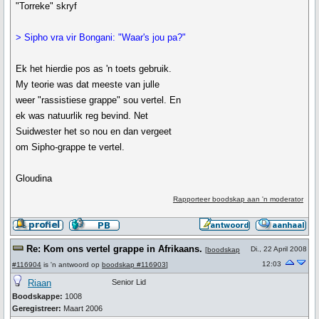
"Torreke" skryf
> Sipho vra vir Bongani: "Waar's jou pa?"
Ek het hierdie pos as 'n toets gebruik.
My teorie was dat meeste van julle
weer "rassistiese grappe" sou vertel. En
ek was natuurlik reg bevind. Net
Suidwester het so nou en dan vergeet
om Sipho-grappe te vertel.
Gloudina
Rapporteer boodskap aan 'n moderator
Re: Kom ons vertel grappe in Afrikaans.
Di., 22 April 2008
[
boodskap
12:03
#116904
is 'n antwoord op
boodskap #116903
]
Riaan
Senior Lid
Boodskappe:
1008
Geregistreer:
Maart 2006