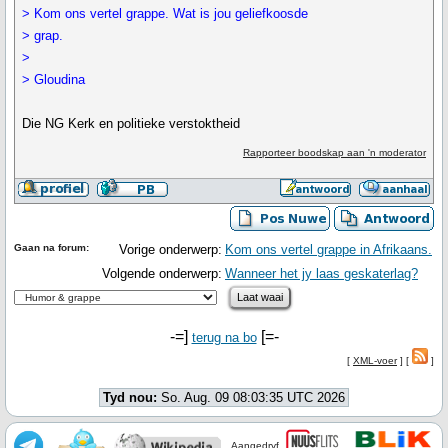
> Kom ons vertel grappe. Wat is jou geliefkoosde
> grap.
>
> Gloudina
Die NG Kerk en politieke verstoktheid
Rapporteer boodskap aan 'n moderator
Gaan na forum:
Vorige onderwerp:
Kom ons vertel grappe in Afrikaans.
Volgende onderwerp:
Wanneer het jy laas geskaterlag?
-=]
[=-
terug na bo
[
XML-voer
] [
]
Tyd nou:
So. Aug. 09 08:03:35 UTC 2026
Aangedryf