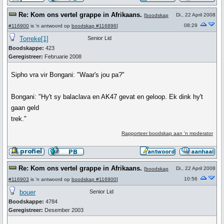
Re: Kom ons vertel grappe in Afrikaans.
Di., 22 April 2008
[
boodskap
08:29
#116900
is 'n antwoord op
boodskap #116896
]
Torreke[1]
Senior Lid
Boodskappe:
423
Geregistreer:
Februarie 2008
Sipho vra vir Bongani: "Waar's jou pa?"
Bongani: "Hy't sy balaclava en AK47 gevat en geloop. Ek dink hy't
gaan geld
trek."
Rapporteer boodskap aan 'n moderator
Re: Kom ons vertel grappe in Afrikaans.
Di., 22 April 2008
[
boodskap
10:56
#116903
is 'n antwoord op
boodskap #116900
]
bouer
Senior Lid
Boodskappe:
4784
Geregistreer:
Desember 2003