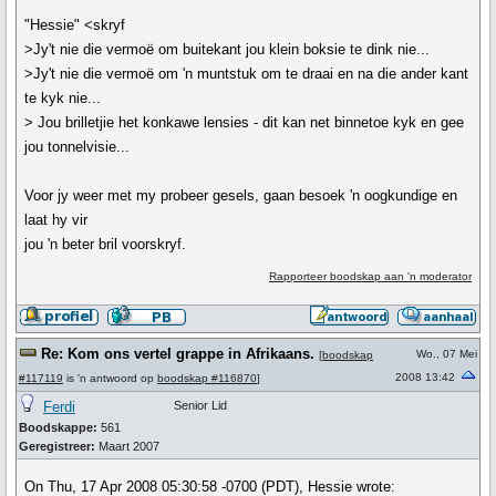
"Hessie" <skryf
>Jy't nie die vermoë om buitekant jou klein boksie te dink nie...
>Jy't nie die vermoë om 'n muntstuk om te draai en na die ander kant
te kyk nie...
> Jou brilletjie het konkawe lensies - dit kan net binnetoe kyk en gee
jou tonnelvisie...
Voor jy weer met my probeer gesels, gaan besoek 'n oogkundige en
laat hy vir
jou 'n beter bril voorskryf.
Rapporteer boodskap aan 'n moderator
Re: Kom ons vertel grappe in Afrikaans.
Wo., 07 Mei
[
boodskap
2008 13:42
#117119
is 'n antwoord op
boodskap #116870
]
Ferdi
Senior Lid
Boodskappe:
561
Geregistreer:
Maart 2007
On Thu, 17 Apr 2008 05:30:58 -0700 (PDT), Hessie wrote: