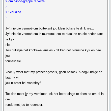
> om Sipho-grappe te vertel.
>
> Gloudina
>
Jy't nie die vermoë om buitekant jou klein boksie te dink nie...
Jy't nie die vermoë om 'n muntstuk om te draai en na die ander kant
te kyk
nie...
Jou brilletjie het konkawe lensies - dit kan net binnetoe kyk en gee
jou
tonnelvisie...
Voor jy weer met my probeer gesels, gaan besoek 'n oogkundige en
laat hy vir
jou 'n beter bril voorskryf.
Tot dan moet jy my verskoon, ek het beter dinge te doen as om al in
die
ronde met jou te redeneer.