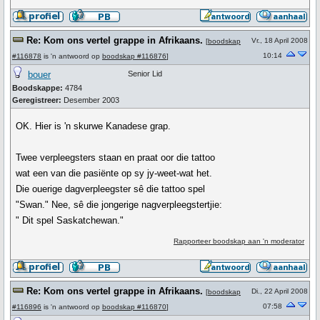
Re: Kom ons vertel grappe in Afrikaans.
Vr., 18 April 2008
[
boodskap
10:14
#116878
is 'n antwoord op
boodskap #116876
]
bouer
Senior Lid
Boodskappe:
4784
Geregistreer:
Desember 2003
OK. Hier is 'n skurwe Kanadese grap.
Twee verpleegsters staan en praat oor die tattoo
wat een van die pasiënte op sy jy-weet-wat het.
Die ouerige dagverpleegster sê die tattoo spel
"Swan." Nee, sê die jongerige nagverpleegstertjie:
" Dit spel Saskatchewan."
Rapporteer boodskap aan 'n moderator
Re: Kom ons vertel grappe in Afrikaans.
Di., 22 April 2008
[
boodskap
07:58
#116896
is 'n antwoord op
boodskap #116870
]