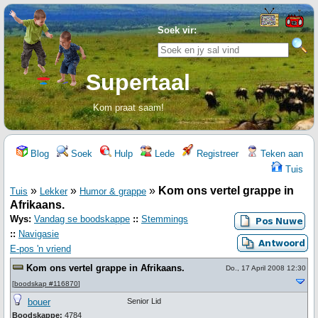
Soek vir:
Supertaal
Kom praat saam!
Blog
Soek
Hulp
Lede
Registreer
Teken aan
Tuis
»
»
»
Kom ons vertel grappe in
Tuis
Lekker
Humor & grappe
Afrikaans.
Wys:
Vandag se boodskappe
::
Stemmings
::
Navigasie
E-pos 'n vriend
Kom ons vertel grappe in Afrikaans.
Do., 17 April 2008 12:30
[
boodskap #116870
]
bouer
Senior Lid
Boodskappe:
4784