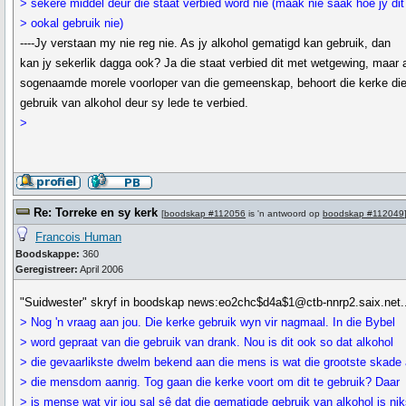
> sekere middel deur die staat verbied word nie (maak nie saak hoe jy dit
> ookal gebruik nie)
----Jy verstaan my nie reg nie. As jy alkohol gematigd kan gebruik, dan
kan jy sekerlik dagga ook? Ja die staat verbied dit met wetgewing, maar 
sogenaamde morele voorloper van die gemeenskap, behoort die kerke di
gebruik van alkohol deur sy lede te verbied.
>
Re: Torreke en sy kerk
[
boodskap #112056
is 'n antwoord op
boodskap #112049
Francois Human
Boodskappe:
360
Geregistreer:
April 2006
"Suidwester" skryf in boodskap news:eo2chc$d4a$1@ctb-nnrp2.saix.net..
> Nog 'n vraag aan jou. Die kerke gebruik wyn vir nagmaal. In die Bybel
> word gepraat van die gebruik van drank. Nou is dit ook so dat alkohol
> die gevaarlikste dwelm bekend aan die mens is wat die grootste skade
> die mensdom aanrig. Tog gaan die kerke voort om dit te gebruik? Daar
> is mense wat vir jou sal sê dat die gematigde gebruik van alkohol is ni