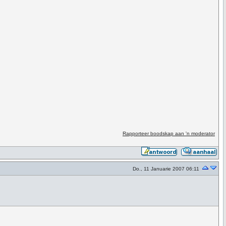
Rapporteer boodskap aan 'n moderator
Do., 11 Januarie 2007 06:11