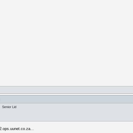
]
Senior Lid
ops.uunet.co.za...