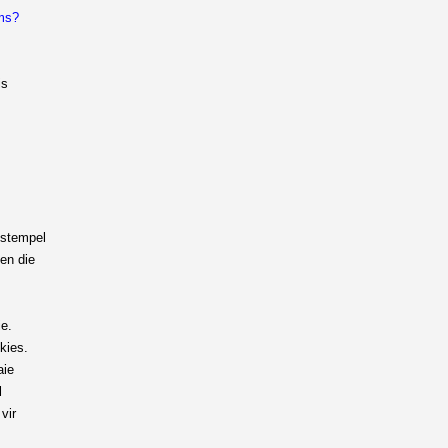
lms?
is
estempel
en die
e.
kies.
aie
l
vir