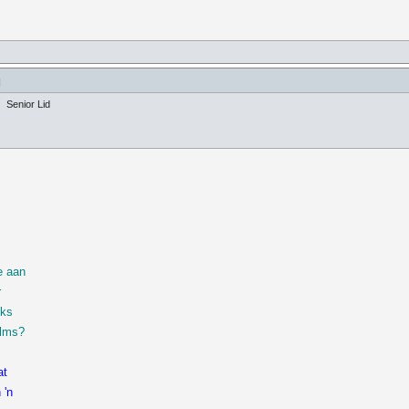
]
Senior Lid
e aan
r
iks
elms?
at
 'n