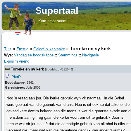
Supertaal
Kom praat saam!
»
»
»
Torreke en sy kerk
Tuis
Ernstig
Geloof & kerksake
Wys:
Vandag se boodskappe
::
Stemmings
::
Navigasie
E-pos 'n vriend
Torreke en sy kerk
[
boodskap #112049
]
PietR
Boodskappe:
3341
Geregistreer:
Julie 2003
Nog 'n vraag aan jou. Die kerke gebruik wyn vir nagmaal. In die Bybel
word gepraat van die gebruik van drank. Nou is dit ook so dat alkohol die
gevaarlikste dwelm bekend aan die mens is wat die grootste skade aan d
mensdom aanrig. Tog gaan die kerke voort om dit te gebruik? Daar is
mense wat vir jou sal sê dat die gematigde gebruik van alkohol is niks m
verkeerd nie, maar wat van die gematigde gebruik van ander dwelms?