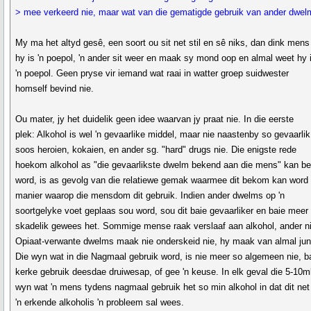
> mee verkeerd nie, maar wat van die gematigde gebruik van ander dwe
My ma het altyd gesê, een soort ou sit net stil en sê niks, dan dink mens
hy is 'n poepol, 'n ander sit weer en maak sy mond oop en almal weet hy 
'n poepol. Geen pryse vir iemand wat raai in watter groep suidwester
homself bevind nie.
Ou mater, jy het duidelik geen idee waarvan jy praat nie. In die eerste
plek: Alkohol is wel 'n gevaarlike middel, maar nie naastenby so gevaarlik
soos heroien, kokaien, en ander sg. "hard" drugs nie. Die enigste rede
hoekom alkohol as "die gevaarlikste dwelm bekend aan die mens" kan b
word, is as gevolg van die relatiewe gemak waarmee dit bekom kan word 
manier waarop die mensdom dit gebruik. Indien ander dwelms op 'n
soortgelyke voet geplaas sou word, sou dit baie gevaarliker en baie meer
skadelik gewees het. Sommige mense raak verslaaf aan alkohol, ander ni
Opiaat-verwante dwelms maak nie onderskeid nie, hy maak van almal jun
Die wyn wat in die Nagmaal gebruik word, is nie meer so algemeen nie, b
kerke gebruik deesdae druiwesap, of gee 'n keuse. In elk geval die 5-10m
wyn wat 'n mens tydens nagmaal gebruik het so min alkohol in dat dit net 
'n erkende alkoholis 'n probleem sal wees.