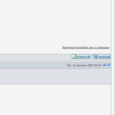
Rapporteer boodskap aan 'n moderator
Do., 11 Januarie 2007 00:47