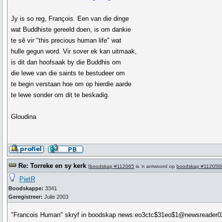
Jy is so reg, François. Een van die dinge
wat Buddhiste gereeld doen, is om dankie
te sê vir "this precious human life" wat
hulle gegun word. Vir sover ek kan uitmaak,
is dit dan hoofsaak by die Buddhis om
die lewe van die saints te bestudeer om
te begin verstaan hoe om op hierdie aarde
te lewe sonder om dit te beskadig.
Gloudina
Re: Torreke en sy kerk
[
boodskap #112065
is 'n antwoord op
boodskap #112056
PietR
Boodskappe:
3341
Geregistreer:
Julie 2003
"Francois Human" skryf in boodskap news:eo3ctc$31eo$1@newsreader02.