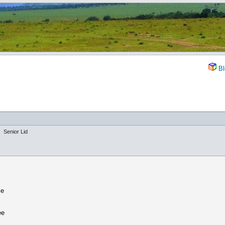
Bl
Senior Lid
ie
ee