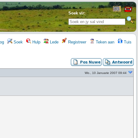
Soek vir:
og
Soek
Hulp
Lede
Registreer
Teken aan
Tuis
Wo., 10 Januarie 2007 09:44