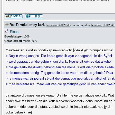
Re: Torreke en sy kerk
[
boodskap #112050
is 'n antwoord op
boodskap #112049
Riaan
Boodskappe:
1008
Geregistreer:
Maart 2006
"Suidwester" skryf in boodskap news:eo2chc$d4a$1@ctb-nnrp2.saix.net..
> Nog 'n vraag aan jou. Die kerke gebruik wyn vir nagmaal. In die Bybel
> word gepraat van die gebruik van drank. Nou is dit ook so dat alkohol
> die gevaarlikste dwelm bekend aan die mens is wat die grootste skade
> die mensdom aanrig. Tog gaan die kerke voort om dit te gebruik? Daar
> is mense wat vir jou sal sê dat die gematigde gebruik van alkohol is ni
> mee verkeerd nie, maar wat van die gematigde gebruik van ander dwe
Jy antwoord basies jou eie vraag. Die klem le op gematigde gebruik. Wat
ander dwelms betref kan die kerk nie verantwoordelik gehou word indien '
sekere middel deur die staat verbied word nie (maak nie saak hoe jy dit
ookal gebruik nie)