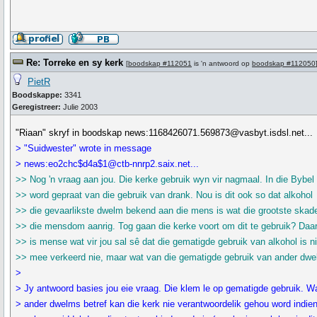
Re: Torreke en sy kerk
[
boodskap #112051
is 'n antwoord op
boodskap #112050
PietR
Boodskappe:
3341
Geregistreer:
Julie 2003
"Riaan" skryf in boodskap news:1168426071.569873@vasbyt.isdsl.net...
> "Suidwester" wrote in message
> news:eo2chc$d4a$1@ctb-nnrp2.saix.net...
>> Nog 'n vraag aan jou. Die kerke gebruik wyn vir nagmaal. In die Bybel
>> word gepraat van die gebruik van drank. Nou is dit ook so dat alkohol
>> die gevaarlikste dwelm bekend aan die mens is wat die grootste skad
>> die mensdom aanrig. Tog gaan die kerke voort om dit te gebruik? Daa
>> is mense wat vir jou sal sê dat die gematigde gebruik van alkohol is n
>> mee verkeerd nie, maar wat van die gematigde gebruik van ander dw
>
> Jy antwoord basies jou eie vraag. Die klem le op gematigde gebruik. W
> ander dwelms betref kan die kerk nie verantwoordelik gehou word indien