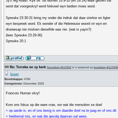
Jy's reg Riaan. Kyk bv. na Numeri 15:9-10 (en 28:24) waar gesien sal
word dat voorgeskryf word hòèveel wyn bedien moes word.
Spreuke 23:30-31 bring my onder die indruk dat daar sterker en ligter
wyn bespreek word. Ek wonder of die Hebreeuse woord vir wyn en
druiwesap nie miskien dieselfde was nie. (wat is yayin?)
(lees Spreuke 23:29-36)
Spreuke 20:1
Re: Torreke en sy kerk
[
boodskap #112062
is 'n antwoord op
boodskap #112056
bouer
Boodskappe:
4784
Geregistreer:
Desember 2003
Francois Human skryf
Kom ons fokus op die ware vrae, oor wat die mensdom se doel
> op aarde is, en of ons besig is om daardie doel na te jaag en of ons dit
> heeltemal mis, en wat die gevolg daarvan sal wees.