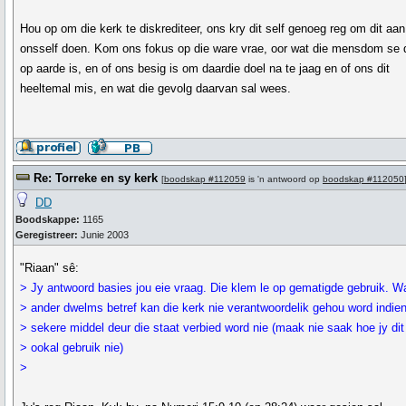
Hou op om die kerk te diskrediteer, ons kry dit self genoeg reg om dit aan
onsself doen. Kom ons fokus op die ware vrae, oor wat die mensdom se 
op aarde is, en of ons besig is om daardie doel na te jaag en of ons dit
heeltemal mis, en wat die gevolg daarvan sal wees.
Re: Torreke en sy kerk
[
boodskap #112059
is 'n antwoord op
boodskap #112050
DD
Boodskappe:
1165
Geregistreer:
Junie 2003
"Riaan" sê:
> Jy antwoord basies jou eie vraag. Die klem le op gematigde gebruik. W
> ander dwelms betref kan die kerk nie verantwoordelik gehou word indien
> sekere middel deur die staat verbied word nie (maak nie saak hoe jy dit
> ookal gebruik nie)
>