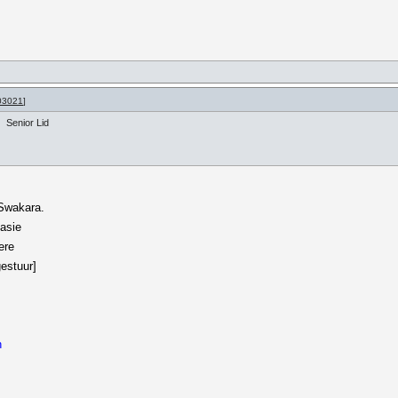
03021
]
Senior Lid
Swakara.
asie
ere
estuur]
n