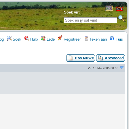
Soek vir:
og
Soek
Hulp
Lede
Registreer
Teken aan
Tuis
Vr., 13 Mei 2005 08:58