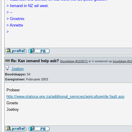
> Iemand in NZ wil weet.
> --
> Groetnis
> Annette
>
Re: Kan iemand help asb?
[
boodskap #103071
is 'n antwoord op
boodskap #1
Joeboy
Boodskappe:
54
Geregistreer:
Februarie 2003
Probeer
http://www.statssa.gov.za/additional_services/agriculture/de fault.asp
Groete
Joeboy