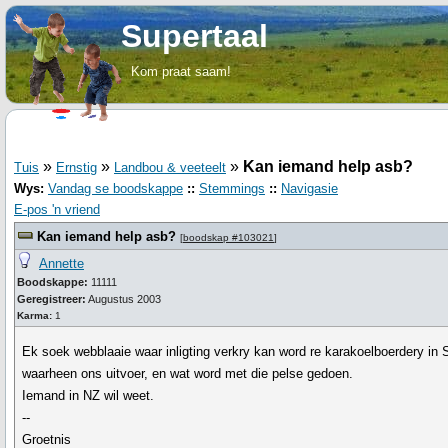
Supertaal
Kom praat saam!
»
»
»
Kan iemand help asb?
Tuis
Ernstig
Landbou & veeteelt
Wys:
Vandag se boodskappe
::
Stemmings
::
Navigasie
E-pos 'n vriend
Kan iemand help asb?
[
boodskap #103021
]
Annette
Boodskappe:
11111
Geregistreer:
Augustus 2003
Karma:
1
Ek soek webblaaie waar inligting verkry kan word re karakoelboerdery in 
waarheen ons uitvoer, en wat word met die pelse gedoen.
Iemand in NZ wil weet.
--
Groetnis