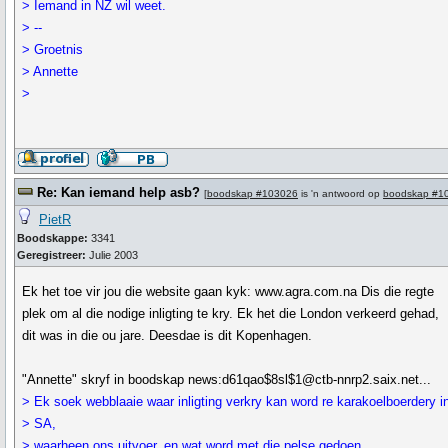
> Iemand in NZ wil weet.
> --
> Groetnis
> Annette
>
Re: Kan iemand help asb?
[
boodskap #103026
is 'n antwoord op
boodskap #1
PietR
Boodskappe:
3341
Geregistreer:
Julie 2003
Ek het toe vir jou die website gaan kyk: www.agra.com.na Dis die regte
plek om al die nodige inligting te kry. Ek het die London verkeerd gehad,
dit was in die ou jare. Deesdae is dit Kopenhagen.
"Annette" skryf in boodskap news:d61qao$8sl$1@ctb-nnrp2.saix.net...
> Ek soek webblaaie waar inligting verkry kan word re karakoelboerdery i
> SA,
> waarheen ons uitvoer, en wat word met die pelse gedoen.