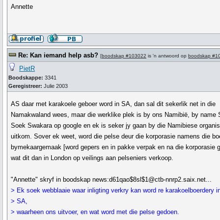
Annette
Re: Kan iemand help asb?
[
boodskap #103022
is 'n antwoord op
boodskap #1
PietR
Boodskappe:
3341
Geregistreer:
Julie 2003
AS daar met karakoele geboer word in SA, dan sal dit sekerlik net in die
Namakwaland wees, maar die werklike plek is by ons Namibië, by name 
Soek Swakara op google en ek is seker jy gaan by die Namibiese organis
uitkom. Sover ek weet, word die pelse deur die korporasie namens die bo
bymekaargemaak [word gepers en in pakke verpak en na die korporasie g
wat dit dan in London op veilings aan pelseniers verkoop.
"Annette" skryf in boodskap news:d61qao$8sl$1@ctb-nnrp2.saix.net...
> Ek soek webblaaie waar inligting verkry kan word re karakoelboerdery i
> SA,
> waarheen ons uitvoer, en wat word met die pelse gedoen.