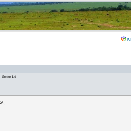
Bl
Senior Lid
SA,