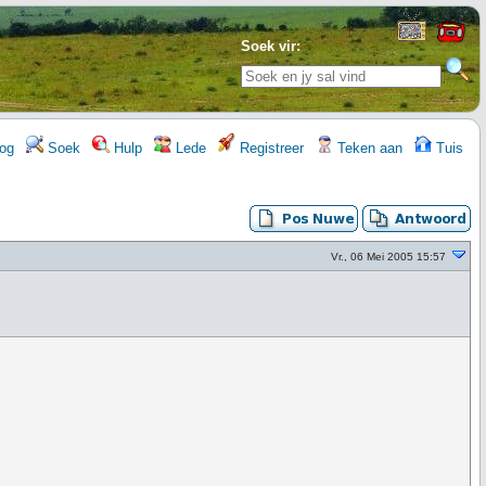
Soek vir:
og
Soek
Hulp
Lede
Registreer
Teken aan
Tuis
Vr., 06 Mei 2005 15:57