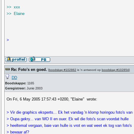
>> xxx
>> Elaine
>
Re: Foto's en goed.
[
boodskap #102862
is 'n antwoord op
boodskap #102854
]
DD
Boodskappe:
1165
Geregistreer:
Junie 2003
On Fri, 6 May 2005 17:57:43 +0200, "Elaine" wrote:
> Vir die graphics eksperts... Ek het vandag 'n klomp horingou foto's van
> Oupa gekry... van WO II en ouer. Ek wil die foto's scan voordat hulle
> heeltemal vergaan, baie van hulle is vrot en wat weet ek tog van foto's
> bewaar af?