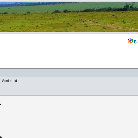
Bl
Senior Lid
y
te