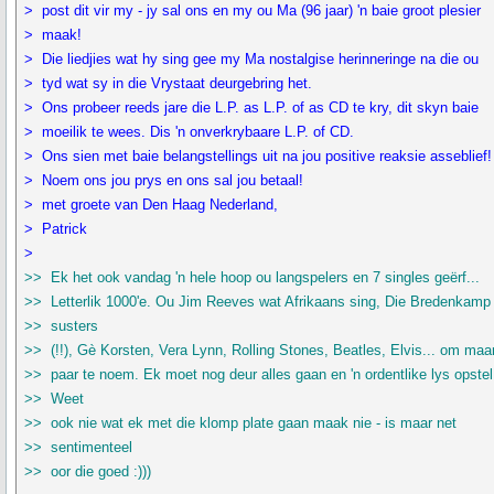
> post dit vir my - jy sal ons en my ou Ma (96 jaar) 'n baie groot plesier
> maak!
> Die liedjies wat hy sing gee my Ma nostalgise herinneringe na die ou
> tyd wat sy in die Vrystaat deurgebring het.
> Ons probeer reeds jare die L.P. as L.P. of as CD te kry, dit skyn baie
> moeilik te wees. Dis 'n onverkrybaare L.P. of CD.
> Ons sien met baie belangstellings uit na jou positive reaksie asseblief!
> Noem ons jou prys en ons sal jou betaal!
> met groete van Den Haag Nederland,
> Patrick
>
>> Ek het ook vandag 'n hele hoop ou langspelers en 7 singles geërf...
>> Letterlik 1000'e. Ou Jim Reeves wat Afrikaans sing, Die Bredenkamp
>> susters
>> (!!), Gè Korsten, Vera Lynn, Rolling Stones, Beatles, Elvis... om maar
>> paar te noem. Ek moet nog deur alles gaan en 'n ordentlike lys opstel
>> Weet
>> ook nie wat ek met die klomp plate gaan maak nie - is maar net
>> sentimenteel
>> oor die goed :)))