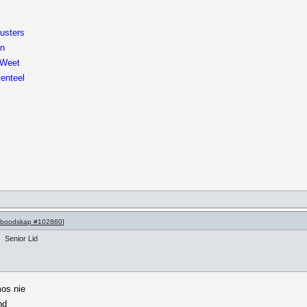
usters
'n
 Weet
menteel
boodskap #102860
]
Senior Lid
mos nie
nd