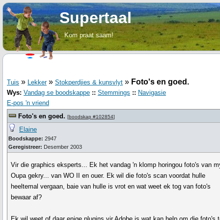
Supertaal
Kom praat saam!
»
»
»
Foto's en goed.
Tuis
Lekker
Stokperdjies & kunsvlyt
Wys:
Vandag se boodskappe
::
Stemmings
::
Navigasie
E-pos 'n vriend
Foto's en goed.
[
boodskap #102854
]
Elaine
Boodskappe:
2947
Geregistreer:
Desember 2003
Vir die graphics eksperts... Ek het vandag 'n klomp horingou foto's van m
Oupa gekry... van WO II en ouer. Ek wil die foto's scan voordat hulle
heeltemal vergaan, baie van hulle is vrot en wat weet ek tog van foto's
bewaar af?
Ek wil weet of daar enige plugins vir Adobe is wat kan help om die foto's 