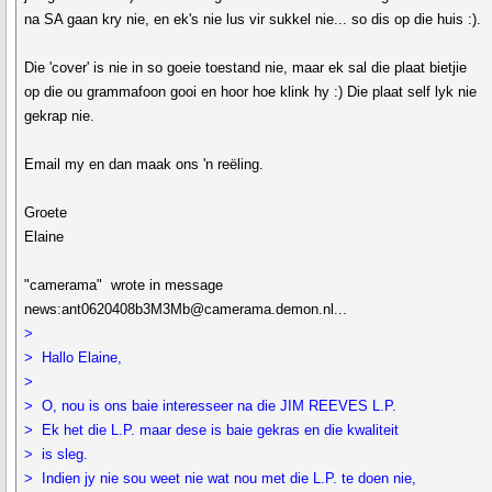
na SA gaan kry nie, en ek's nie lus vir sukkel nie... so dis op die huis :).
Die 'cover' is nie in so goeie toestand nie, maar ek sal die plaat bietjie
op die ou grammafoon gooi en hoor hoe klink hy :) Die plaat self lyk nie
gekrap nie.
Email my en dan maak ons 'n reëling.
Groete
Elaine
"camerama" wrote in message
news:ant0620408b3M3Mb@camerama.demon.nl...
>
> Hallo Elaine,
>
> O, nou is ons baie interesseer na die JIM REEVES L.P.
> Ek het die L.P. maar dese is baie gekras en die kwaliteit
> is sleg.
> Indien jy nie sou weet nie wat nou met die L.P. te doen nie,