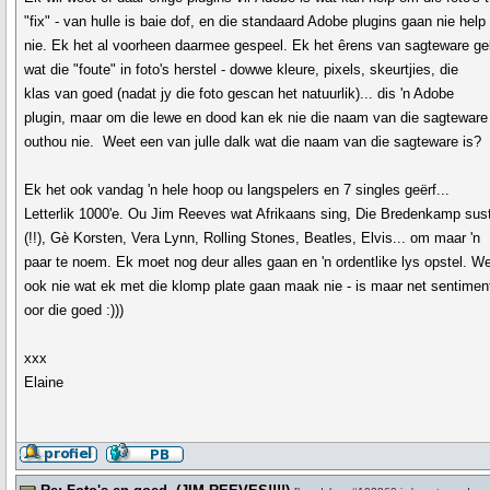
"fix" - van hulle is baie dof, en die standaard Adobe plugins gaan nie help
nie. Ek het al voorheen daarmee gespeel. Ek het êrens van sagteware ge
wat die "foute" in foto's herstel - dowwe kleure, pixels, skeurtjies, die
klas van goed (nadat jy die foto gescan het natuurlik)... dis 'n Adobe
plugin, maar om die lewe en dood kan ek nie die naam van die sagteware
outhou nie. Weet een van julle dalk wat die naam van die sagteware is?
Ek het ook vandag 'n hele hoop ou langspelers en 7 singles geërf...
Letterlik 1000'e. Ou Jim Reeves wat Afrikaans sing, Die Bredenkamp sus
(!!), Gè Korsten, Vera Lynn, Rolling Stones, Beatles, Elvis... om maar 'n
paar te noem. Ek moet nog deur alles gaan en 'n ordentlike lys opstel. W
ook nie wat ek met die klomp plate gaan maak nie - is maar net sentimen
oor die goed :)))
xxx
Elaine