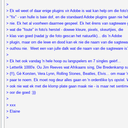
>
> Ek wil weet of daar enige plugins vir Adobe is wat kan help om die foto'
> "fix" - van hulle is baie dof, en die standaard Adobe plugins gaan nie he
> nie. Ek het al voorheen daarmee gespeel. Ek het êrens van sagteware 
> wat die "foute" in foto's herstel - dowwe kleure, pixels, skeurtjies, die
> klas van goed (nadat jy die foto gescan het natuurlik)... dis 'n Adobe
> plugin, maar om die lewe en dood kan ek nie die naam van die sagtewa
> outhou nie. Weet een van julle dalk wat die naam van die sagteware is
>
> Ek het ook vandag 'n hele hoop ou langspelers en 7 singles geërf...
> Letterlik 1000'e. Ou Jim Reeves wat Afrikaans sing, Die Bredenkamp s
> (!!), Gè Korsten, Vera Lynn, Rolling Stones, Beatles, Elvis... om maar '
> paar te noem. Ek moet nog deur alles gaan en 'n ordentlike lys opstel.
> ook nie wat ek met die klomp plate gaan maak nie - is maar net sentim
> oor die goed :)))
>
> xxx
> Elaine
>