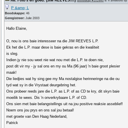
Re: Foto's en goed. (JIM REEVES!!!!)
[
boodskap #102860
is 'n antwoord op
P &amp; L
Boodskappe:
46
Geregistreer:
Julie 2003
Hallo Elaine,
O, nou is ons baie interesseer na die JIM REEVES L.P.
Ek het die L.P. maar dese is baie gekras en die kwaliteit
is sleg.
Indien jy nie sou weet nie wat nou met die L.P. te doen nie,
post dit vir my - jy sal ons en my ou Ma (96 jaar) 'n baie groot plesier
maak!
Die liedjies wat hy sing gee my Ma nostalgise herinneringe na die ou
tyd wat sy in die Vrystaat deurgebring het.
Ons probeer reeds jare die L.P. as L.P. of as CD te kry, dit skyn baie
moeilik te wees. Dis 'n onverkrybaare L.P. of CD.
Ons sien met baie belangstellings uit na jou positive reaksie asseblief!
Noem ons jou prys en ons sal jou betaal!
met groete van Den Haag Nederland,
Patrick