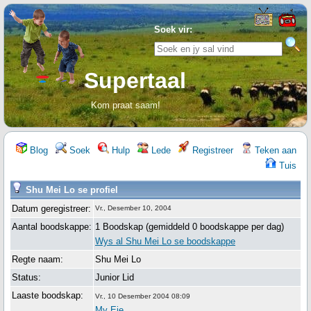
Soek vir:
Supertaal
Kom praat saam!
Blog
Soek
Hulp
Lede
Registreer
Teken aan
Tuis
Shu Mei Lo se profiel
Datum geregistreer:
Vr., Desember 10, 2004
Aantal boodskappe:
1 Boodskap (gemiddeld 0 boodskappe per dag)
Wys al Shu Mei Lo se boodskappe
Regte naam:
Shu Mei Lo
Status:
Junior Lid
Laaste boodskap:
Vr., 10 Desember 2004 08:09
My Eie