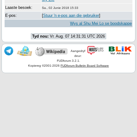
Laaste besoek:
Sa., 02 Junie 2018 15:33
E-pos:
[
Stuur 'n e-pos aan die gebruiker
]
Wys al Shu Mei Lo se boodskappe
Tyd nou:
Vr. Aug. 07 14:31:31 UTC 2026
Aangedryf
deur:
FUDforum 3.2.1.
Kopiereg ©2001-2026
FUDforum Bulletin Board Software