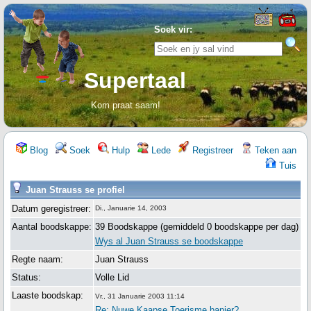
Soek vir:
Supertaal
Kom praat saam!
Blog
Soek
Hulp
Lede
Registreer
Teken aan
Tuis
Juan Strauss se profiel
Datum geregistreer:
Di., Januarie 14, 2003
Aantal boodskappe:
39 Boodskappe (gemiddeld 0 boodskappe per dag)
Wys al Juan Strauss se boodskappe
Regte naam:
Juan Strauss
Status:
Volle Lid
Laaste boodskap:
Vr., 31 Januarie 2003 11:14
Re: Nuwe Kaapse Toerisme banier?