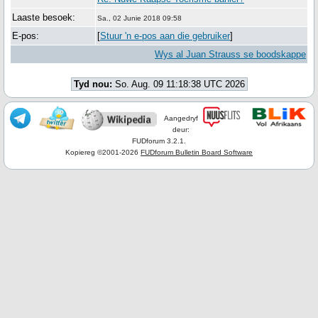
Laaste besoek:
Sa., 02 Junie 2018 09:58
E-pos:
[
Stuur 'n e-pos aan die gebruiker
]
Wys al Juan Strauss se boodskappe
Tyd nou:
So. Aug. 09 11:18:38 UTC 2026
Aangedryf
deur:
FUDforum 3.2.1.
Kopiereg ©2001-2026
FUDforum Bulletin Board Software