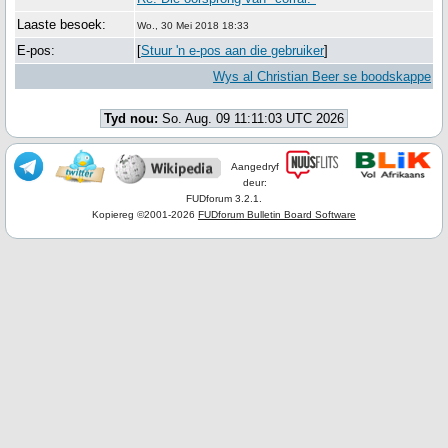
Laaste besoek:
Wo., 30 Mei 2018 18:33
E-pos:
[
Stuur 'n e-pos aan die gebruiker
]
Wys al Christian Beer se boodskappe
Tyd nou:
So. Aug. 09 11:11:03 UTC 2026
Aangedryf
deur:
FUDforum 3.2.1.
Kopiereg ©2001-2026
FUDforum Bulletin Board Software