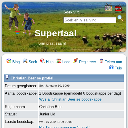
Soek vir:
Supertaal
Kom praat saam!
Blog
Soek
Hulp
Lede
Registreer
Teken aan
Tuis
Christian Beer se profiel
Datum geregistreer:
So., Januarie 10, 1999
Aantal boodskappe:
2 Boodskappe (gemiddeld 0 boodskappe per dag)
Wys al Christian Beer se boodskappe
Regte naam:
Christian Beer
Status:
Junior Lid
Laaste boodskap:
Wo., 07 Julie 1999 00:00
Re: Die oorsprong van "corral."