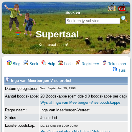
Soek vir:
Supertaal
Kom praat saam!
Blog
Soek
Hulp
Lede
Registreer
Teken aan
Tuis
Inga van Meerbergen-V se profiel
Datum geregistreer:
Wo., September 30, 1998
Aantal boodskappe:
20 Boodskappe (gemiddeld 0 boodskappe per dag)
Wys al Inga van Meerbergen-V se boodskappe
Regte naam:
Inga van Meerbergen-Verreet
Status:
Junior Lid
Laaste boodskap:
Di., 12 Oktober 1999 00:00
Re: Onafhankelijke Ned. Zuid Afrikaanse