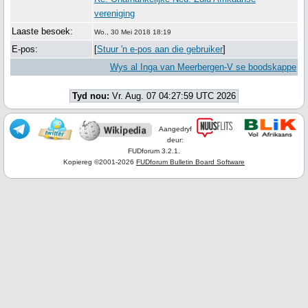
vereniging
Laaste besoek:
Wo., 30 Mei 2018 18:19
E-pos:
[
Stuur 'n e-pos aan die gebruiker
]
Wys al Inga van Meerbergen-V se boodskappe
Tyd nou:
Vr. Aug. 07 04:27:59 UTC 2026
Aangedryf
deur:
FUDforum 3.2.1.
Kopiereg ©2001-2026
FUDforum Bulletin Board Software