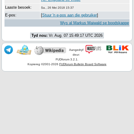
Laaste besoek:
Sa., 26 Mei 2018 15:37
E-pos:
[
Stuur 'n e-pos aan die gebruiker
]
Wys al Markus Maiwald se boodskappe
Tyd nou:
Vr. Aug. 07 15:49:17 UTC 2026
Aangedryf
deur:
FUDforum 3.2.1.
Kopiereg ©2001-2026
FUDforum Bulletin Board Software