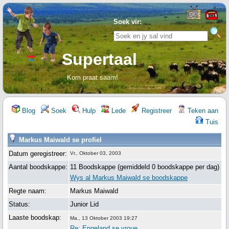
Soek vir:
Supertaal
Kom praat saam!
Blog
Soek
Hulp
Lede
Registreer
Teken aan
Tuis
Markus Maiwald se profiel
Datum geregistreer:
Vr., Oktober 03, 2003
Aantal boodskappe:
11 Boodskappe (gemiddeld 0 boodskappe per dag)
Wys al Markus Maiwald se boodskappe
Regte naam:
Markus Maiwald
Status:
Junior Lid
Laaste boodskap:
Ma., 13 Oktober 2003 19:27
Re: Engeland se vroue