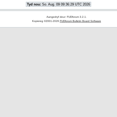
Tyd nou:
So. Aug. 09 09:36:29 UTC 2026
Aangedryf deur: FUDforum 3.2.1.
Kopiereg ©2001-2026
FUDforum Bulletin Board Software