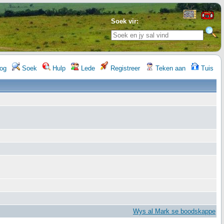
Soek vir:
og
Soek
Hulp
Lede
Registreer
Teken aan
Tuis
Wys al Mark se boodskappe