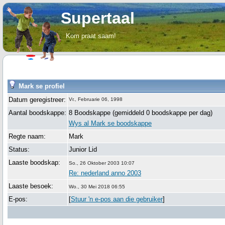
Supertaal
Kom praat saam!
Mark se profiel
Datum geregistreer:
Vr., Februarie 06, 1998
Aantal boodskappe:
8 Boodskappe (gemiddeld 0 boodskappe per dag)
Wys al Mark se boodskappe
Regte naam:
Mark
Status:
Junior Lid
Laaste boodskap:
So., 26 Oktober 2003 10:07
Re: nederland anno 2003
Laaste besoek:
Wo., 30 Mei 2018 06:55
E-pos:
[
Stuur 'n e-pos aan die gebruiker
]