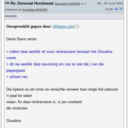
Re: Generaal Hondswaai
Wo., 06 Junie 2001
[
boodskap #43393
is 'n
23:08
antwoord op
boodskap #43294
]
Anoniem
Oorspronklik gepos deur:
@home.com
Davie Davis wrote:
> indien daar werklik iet soos reinkarnasie bestaan het Gloudina,
vereis
> dit nie werklik diep navorsing om vas te stel dat j van die
pappegaaie
> afstam nie.
Die tipiese ou wit omie se verwyfde verweer teen enige feit watsoos
'n paal bo water
staan. As daar reinkarnasie is, is jou voorland
die miskruier.
Gloudina