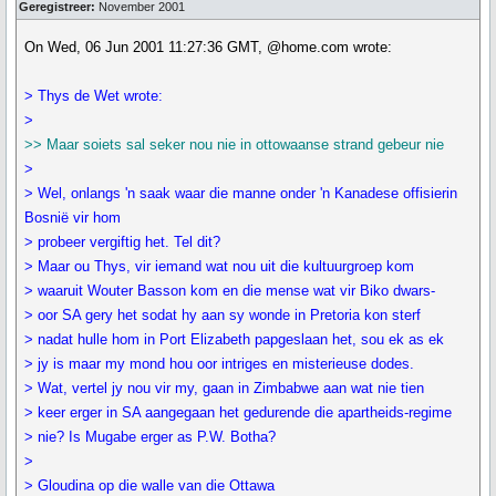
Geregistreer:
November 2001
On Wed, 06 Jun 2001 11:27:36 GMT, @home.com wrote:
> Thys de Wet wrote:
>
>> Maar soiets sal seker nou nie in ottowaanse strand gebeur nie
>
> Wel, onlangs 'n saak waar die manne onder 'n Kanadese offisierin
Bosnië vir hom
> probeer vergiftig het. Tel dit?
> Maar ou Thys, vir iemand wat nou uit die kultuurgroep kom
> waaruit Wouter Basson kom en die mense wat vir Biko dwars-
> oor SA gery het sodat hy aan sy wonde in Pretoria kon sterf
> nadat hulle hom in Port Elizabeth papgeslaan het, sou ek as ek
> jy is maar my mond hou oor intriges en misterieuse dodes.
> Wat, vertel jy nou vir my, gaan in Zimbabwe aan wat nie tien
> keer erger in SA aangegaan het gedurende die apartheids-regime
> nie? Is Mugabe erger as P.W. Botha?
>
> Gloudina op die walle van die Ottawa