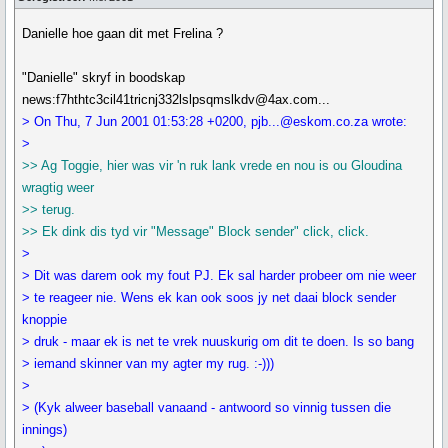
Danielle hoe gaan dit met Frelina ?
"Danielle" skryf in boodskap
news:f7hthtc3cil41tricnj332lslpsqmslkdv@4ax.com...
> On Thu, 7 Jun 2001 01:53:28 +0200, pjb...@eskom.co.za wrote:
>
>> Ag Toggie, hier was vir 'n ruk lank vrede en nou is ou Gloudina
wragtig weer
>> terug.
>> Ek dink dis tyd vir "Message" Block sender" click, click.
>
> Dit was darem ook my fout PJ. Ek sal harder probeer om nie weer
> te reageer nie. Wens ek kan ook soos jy net daai block sender
knoppie
> druk - maar ek is net te vrek nuuskurig om dit te doen. Is so bang
> iemand skinner van my agter my rug. :-)))
>
> (Kyk alweer baseball vanaand - antwoord so vinnig tussen die
innings)