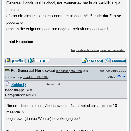
Generaal Hondswaai is dood, nou wonner ek net is dit werklik a.g.v.
malaria
of kan die aids miskien iets daarmee te doen hê. Siende dat Zim se
populasie
groei in die volgende paar jaar negatief beïnvloed gaan word.
Fatal Exception
Rapporteer boodskap aan 'n moderator
Re: Generaal Hondswaai
Wo., 06 Junie 2001
[
boodskap #43366
is 'n
06:22
antwoord op
boodskap #43294
]
Sakkie[3]
Senior Lid
Boodskappe:
488
Geregistreer:
Mei 2001
Nie net Rode...'skuus, Zimbabwe nie, Natal het al die afgelope 18
maande 'n
negatiewe (dankie Wouter) bevolkingsgroei!