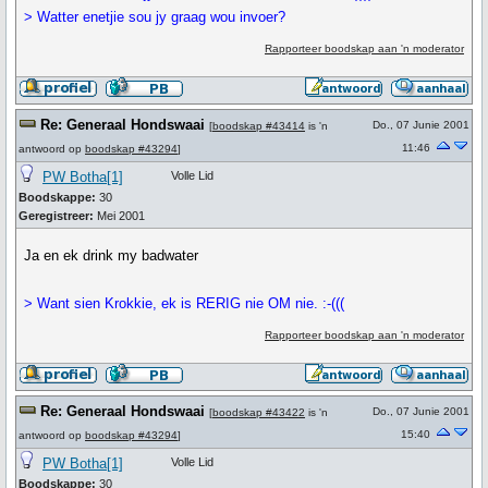
> Watter enetjie sou jy graag wou invoer?
Rapporteer boodskap aan 'n moderator
Re: Generaal Hondswaai
Do., 07 Junie 2001
[
boodskap #43414
is 'n
11:46
antwoord op
boodskap #43294
]
PW Botha[1]
Volle Lid
Boodskappe:
30
Geregistreer:
Mei 2001
Ja en ek drink my badwater
> Want sien Krokkie, ek is RERIG nie OM nie. :-(((
Rapporteer boodskap aan 'n moderator
Re: Generaal Hondswaai
Do., 07 Junie 2001
[
boodskap #43422
is 'n
15:40
antwoord op
boodskap #43294
]
PW Botha[1]
Volle Lid
Boodskappe:
30