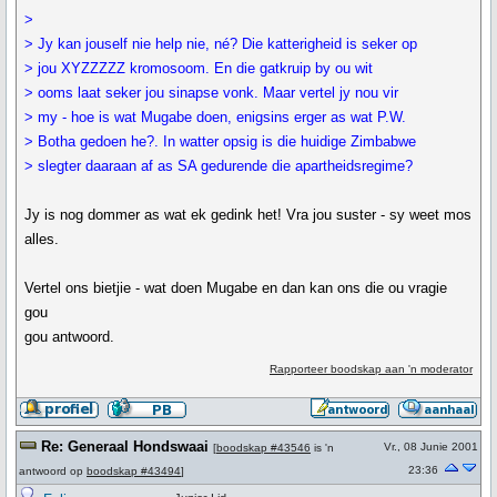
>
> Jy kan jouself nie help nie, né? Die katterigheid is seker op
> jou XYZZZZZ kromosoom. En die gatkruip by ou wit
> ooms laat seker jou sinapse vonk. Maar vertel jy nou vir
> my - hoe is wat Mugabe doen, enigsins erger as wat P.W.
> Botha gedoen he?. In watter opsig is die huidige Zimbabwe
> slegter daaraan af as SA gedurende die apartheidsregime?
Jy is nog dommer as wat ek gedink het! Vra jou suster - sy weet mos
alles.
Vertel ons bietjie - wat doen Mugabe en dan kan ons die ou vragie
gou
gou antwoord.
Rapporteer boodskap aan 'n moderator
Re: Generaal Hondswaai
Vr., 08 Junie 2001
[
boodskap #43546
is 'n
23:36
antwoord op
boodskap #43494
]