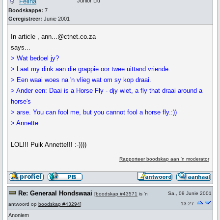
Felina
Junior Lid
Boodskappe:
7
Geregistreer:
Junie 2001
In article , ann...@ctnet.co.za
says...
> Wat bedoel jy?
> Laat my dink aan die grappie oor twee uittand vriende.
> Een waai woes na 'n vlieg wat om sy kop draai.
> Ander een: Daai is a Horse Fly - djy wiet, a fly that draai around a
horse's
> arse. You can fool me, but you cannot fool a horse fly.:))
> Annette
LOL!!! Puik Annette!!! :-))))
Rapporteer boodskap aan 'n moderator
Re: Generaal Hondswaai
Sa., 09 Junie 2001
[
boodskap #43571
is 'n
13:27
antwoord op
boodskap #43294
]
Anoniem