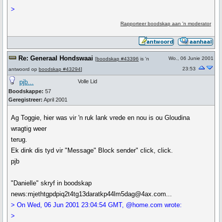
>
Rapporteer boodskap aan 'n moderator
Re: Generaal Hondswaai
Wo., 06 Junie 2001
[
boodskap #43396
is 'n
23:53
antwoord op
boodskap #43294
]
pjb...
Volle Lid
Boodskappe:
57
Geregistreer:
April 2001
Ag Toggie, hier was vir 'n ruk lank vrede en nou is ou Gloudina
wragtig weer
terug.
Ek dink dis tyd vir "Message" Block sender" click, click.
pjb
"Danielle" skryf in boodskap
news:mjethtgpdpiq2t4tg13daratkp44lm5dag@4ax.com...
> On Wed, 06 Jun 2001 23:04:54 GMT, @home.com wrote:
>