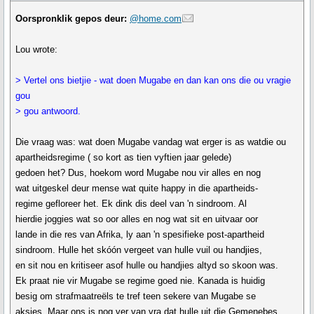
Oorspronklik gepos deur:
@home.com
Lou wrote:
> Vertel ons bietjie - wat doen Mugabe en dan kan ons die ou vragie
gou
> gou antwoord.
Die vraag was: wat doen Mugabe vandag wat erger is as watdie ou
apartheidsregime ( so kort as tien vyftien jaar gelede)
gedoen het? Dus, hoekom word Mugabe nou vir alles en nog
wat uitgeskel deur mense wat quite happy in die apartheids-
regime gefloreer het. Ek dink dis deel van 'n sindroom. Al
hierdie joggies wat so oor alles en nog wat sit en uitvaar oor
lande in die res van Afrika, ly aan 'n spesifieke post-apartheid
sindroom. Hulle het skóón vergeet van hulle vuil ou handjies,
en sit nou en kritiseer asof hulle ou handjies altyd so skoon was.
Ek praat nie vir Mugabe se regime goed nie. Kanada is huidig
besig om strafmaatreëls te tref teen sekere van Mugabe se
aksies. Maar ons is nog ver van vra dat hulle uit die Gemenebes