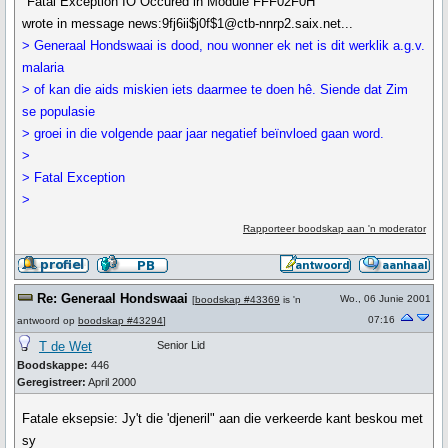
"Fatal Exception IO Occured in Module FFF02F0H"
wrote in message news:9fj6ii$j0f$1@ctb-nnrp2.saix.net...
> Generaal Hondswaai is dood, nou wonner ek net is dit werklik a.g.v.
malaria
> of kan die aids miskien iets daarmee te doen hê. Siende dat Zim
se populasie
> groei in die volgende paar jaar negatief beïnvloed gaan word.
>
> Fatal Exception
>
Rapporteer boodskap aan 'n moderator
Re: Generaal Hondswaai
Wo., 06 Junie 2001
[
boodskap #43369
is 'n
07:16
antwoord op
boodskap #43294
]
T de Wet
Senior Lid
Boodskappe:
446
Geregistreer:
April 2000
Fatale eksepsie: Jy't die 'djeneril" aan die verkeerde kant beskou met
sy