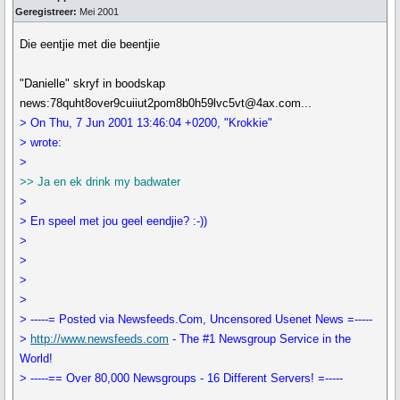
Geregistreer:
Mei 2001
Die eentjie met die beentjie
"Danielle" skryf in boodskap
news:78quht8over9cuiiut2pom8b0h59lvc5vt@4ax.com...
> On Thu, 7 Jun 2001 13:46:04 +0200, "Krokkie"
> wrote:
>
>> Ja en ek drink my badwater
>
> En speel met jou geel eendjie? :-))
>
>
>
>
> -----= Posted via Newsfeeds.Com, Uncensored Usenet News =-----
>
http://www.newsfeeds.com
- The #1 Newsgroup Service in the
World!
> -----== Over 80,000 Newsgroups - 16 Different Servers! =-----