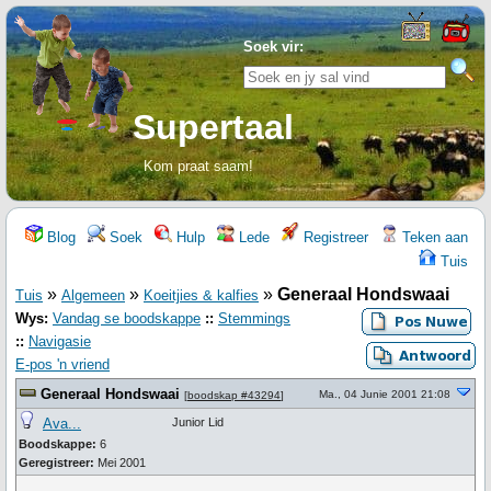
Soek vir:
Supertaal
Kom praat saam!
Blog
Soek
Hulp
Lede
Registreer
Teken aan
Tuis
»
»
»
Generaal Hondswaai
Tuis
Algemeen
Koeitjies & kalfies
Wys:
Vandag se boodskappe
::
Stemmings
::
Navigasie
E-pos 'n vriend
Generaal Hondswaai
Ma., 04 Junie 2001 21:08
[
boodskap #43294
]
Ava...
Junior Lid
Boodskappe:
6
Geregistreer:
Mei 2001