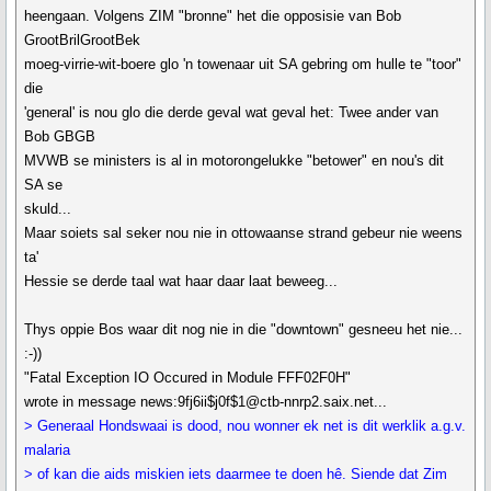
heengaan. Volgens ZIM "bronne" het die opposisie van Bob
GrootBrilGrootBek
moeg-virrie-wit-boere glo 'n towenaar uit SA gebring om hulle te "toor"
die
'general' is nou glo die derde geval wat geval het: Twee ander van
Bob GBGB
MVWB se ministers is al in motorongelukke "betower" en nou's dit
SA se
skuld...
Maar soiets sal seker nou nie in ottowaanse strand gebeur nie weens
ta'
Hessie se derde taal wat haar daar laat beweeg...
Thys oppie Bos waar dit nog nie in die "downtown" gesneeu het nie...
:-))
"Fatal Exception IO Occured in Module FFF02F0H"
wrote in message news:9fj6ii$j0f$1@ctb-nnrp2.saix.net...
> Generaal Hondswaai is dood, nou wonner ek net is dit werklik a.g.v.
malaria
> of kan die aids miskien iets daarmee te doen hê. Siende dat Zim