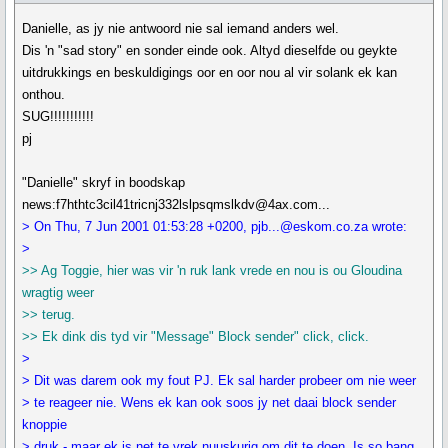
Danielle, as jy nie antwoord nie sal iemand anders wel.
Dis 'n "sad story" en sonder einde ook. Altyd dieselfde ou geykte
uitdrukkings en beskuldigings oor en oor nou al vir solank ek kan
onthou.
SUG!!!!!!!!!!!
pj
"Danielle" skryf in boodskap
news:f7hthtc3cil41tricnj332lslpsqmslkdv@4ax.com...
> On Thu, 7 Jun 2001 01:53:28 +0200, pjb...@eskom.co.za wrote:
>
>> Ag Toggie, hier was vir 'n ruk lank vrede en nou is ou Gloudina
wragtig weer
>> terug.
>> Ek dink dis tyd vir "Message" Block sender" click, click.
>
> Dit was darem ook my fout PJ. Ek sal harder probeer om nie weer
> te reageer nie. Wens ek kan ook soos jy net daai block sender
knoppie
> druk - maar ek is net te vrek nuuskurig om dit te doen. Is so bang