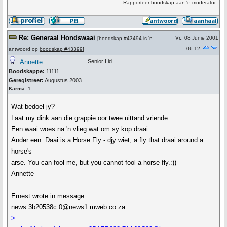
Rapporteer boodskap aan 'n moderator
Re: Generaal Hondswaai
Vr., 08 Junie 2001
[
boodskap #43494
is 'n
06:12
antwoord op
boodskap #43399
]
Annette
Senior Lid
Boodskappe:
11111
Geregistreer:
Augustus 2003
Karma:
1
Wat bedoel jy?
Laat my dink aan die grappie oor twee uittand vriende.
Een waai woes na 'n vlieg wat om sy kop draai.
Ander een: Daai is a Horse Fly - djy wiet, a fly that draai around a
horse's
arse. You can fool me, but you cannot fool a horse fly.:))
Annette
Ernest wrote in message
news:3b20538c.0@news1.mweb.co.za...
>