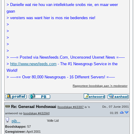
> Danielle wat nie hou van intellektuele snobs nie, en maar weer
gaan
> vensters was want hier is mos nie bediendes nie!
>
>
>
>
>
> -----= Posted via Newsfeeds.Com, Uncensored Usenet News =-----
>
http://www.newsfeeds.com
- The #1 Newsgroup Service in the
World!
> -----== Over 80,000 Newsgroups - 16 Different Servers! =-----
Rapporteer boodskap aan 'n moderator
Re: Generaal Hondswaai
Do., 07 Junie 2001
[
boodskap #43397
is 'n
01:35
antwoord op
boodskap #43294
]
pjb...
Volle Lid
Boodskappe:
57
Geregistreer:
April 2001