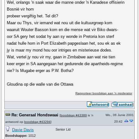
Wel, onlangs 'n saak waar die manne onder 'n Kanadese offisierin
Bosnië vir hom
probeer vergiftig het. Tel dit?
Maar ou Thys, vir iemand wat nou uit die kultuurgroep kom
waaruit Wouter Basson kom en die mense wat vir Biko dwars-
oor SA gery het sodat hy aan sy wonde in Pretoria kon sterf
nadat hulle hom in Port Elizabeth papgeslaan het, sou ek as ek
jy is maar my mond hou oor intriges en misterieuse dodes.
Wat, vertel jy nou vir my, gaan in Zimbabwe aan wat nie tien
keer erger in SA aangegaan het gedurende die apartheids-regime
nie? Is Mugabe erger as P.W. Botha?
Gloudina op die walle van die Ottawa
Rapporteer boodskap aan 'n moderator
Re: Generaal Hondswaai
Wo., 06 Junie 2001
[
boodskap #43389
is 'n
20:42
antwoord op
boodskap #43294
]
Davie Davis
Senior Lid
Boodskappe:
1012