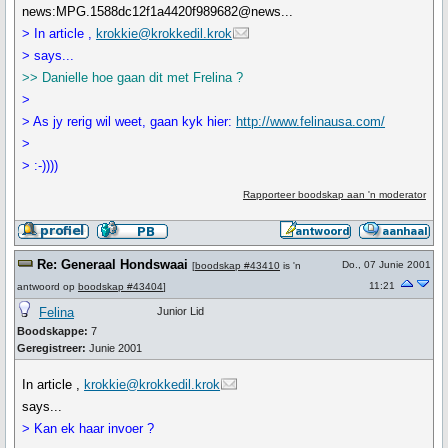
news:MPG.1588dc12f1a4420f989682@news...
> In article ,
krokkie@krokkedil.krok
> says...
>> Danielle hoe gaan dit met Frelina ?
>
> As jy rerig wil weet, gaan kyk hier:
http://www.felinausa.com/
>
> :-))))
Rapporteer boodskap aan 'n moderator
Re: Generaal Hondswaai
Do., 07 Junie 2001
[
boodskap #43410
is 'n
11:21
antwoord op
boodskap #43404
]
Felina
Junior Lid
Boodskappe:
7
Geregistreer:
Junie 2001
In article ,
krokkie@krokkedil.krok
says...
> Kan ek haar invoer ?