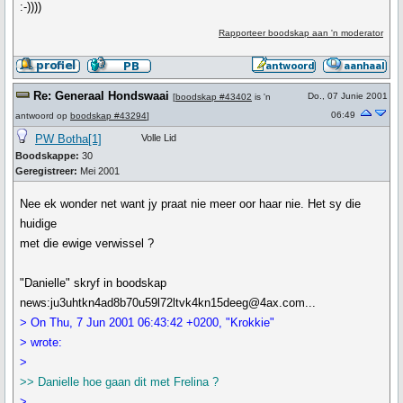
:-))))
Rapporteer boodskap aan 'n moderator
Re: Generaal Hondswaai
Do., 07 Junie 2001
[
boodskap #43402
is 'n
06:49
antwoord op
boodskap #43294
]
PW Botha[1]
Volle Lid
Boodskappe:
30
Geregistreer:
Mei 2001
Nee ek wonder net want jy praat nie meer oor haar nie. Het sy die
huidige
met die ewige verwissel ?
"Danielle" skryf in boodskap
news:ju3uhtkn4ad8b70u59l72ltvk4kn15deeg@4ax.com...
> On Thu, 7 Jun 2001 06:43:42 +0200, "Krokkie"
> wrote:
>
>> Danielle hoe gaan dit met Frelina ?
>