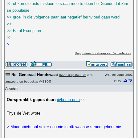
>> of kan die aids miskien iets daarmee te doen hê. Siende dat Zim
se populasie
>> groei in die volgende paar jaar negatief beïnvloed gaan word.
>>
>> Fatal Exception
>>
>
Rapporteer boodskap aan 'n moderator
Re: Generaal Hondswaai
Wo., 06 Junie 2001
[
boodskap #43375
is 'n
11:27
antwoord op
boodskap #43369
]
Anoniem
Oorspronklik gepos deur:
@home.com
Thys de Wet wrote:
> Maar soiets sal seker nou nie in ottowaanse strand gebeur nie