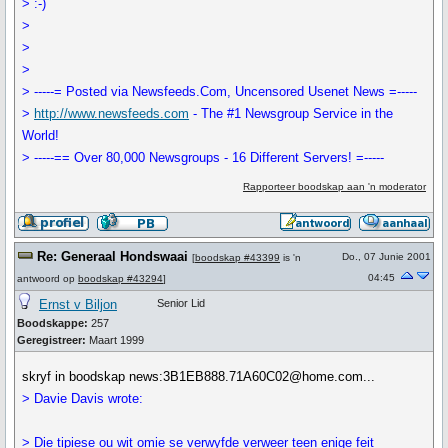
> :-)
>
>
>
> -----= Posted via Newsfeeds.Com, Uncensored Usenet News =-----
>
http://www.newsfeeds.com
- The #1 Newsgroup Service in the
World!
> -----== Over 80,000 Newsgroups - 16 Different Servers! =-----
Rapporteer boodskap aan 'n moderator
Re: Generaal Hondswaai
Do., 07 Junie 2001
[
boodskap #43399
is 'n
04:45
antwoord op
boodskap #43294
]
Ernst v Biljon
Senior Lid
Boodskappe:
257
Geregistreer:
Maart 1999
skryf in boodskap news:3B1EB888.71A60C02@home.com...
> Davie Davis wrote:
> Die tipiese ou wit omie se verwyfde verweer teen enige feit