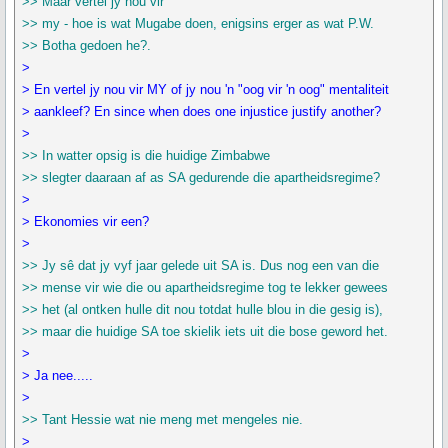
>> Maar vertel jy nou vir
>> my - hoe is wat Mugabe doen, enigsins erger as wat P.W.
>> Botha gedoen he?.
>
> En vertel jy nou vir MY of jy nou 'n "oog vir 'n oog" mentaliteit
> aankleef? En since when does one injustice justify another?
>
>> In watter opsig is die huidige Zimbabwe
>> slegter daaraan af as SA gedurende die apartheidsregime?
>
> Ekonomies vir een?
>
>> Jy sê dat jy vyf jaar gelede uit SA is. Dus nog een van die
>> mense vir wie die ou apartheidsregime tog te lekker gewees
>> het (al ontken hulle dit nou totdat hulle blou in die gesig is),
>> maar die huidige SA toe skielik iets uit die bose geword het.
>
> Ja nee.....
>
>> Tant Hessie wat nie meng met mengeles nie.
>