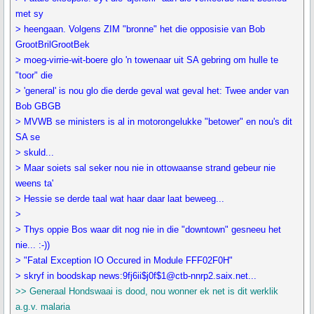
met sy
> heengaan. Volgens ZIM "bronne" het die opposisie van Bob
GrootBrilGrootBek
> moeg-virrie-wit-boere glo 'n towenaar uit SA gebring om hulle te
"toor" die
> 'general' is nou glo die derde geval wat geval het: Twee ander van
Bob GBGB
> MVWB se ministers is al in motorongelukke "betower" en nou's dit
SA se
> skuld...
> Maar soiets sal seker nou nie in ottowaanse strand gebeur nie
weens ta'
> Hessie se derde taal wat haar daar laat beweeg...
>
> Thys oppie Bos waar dit nog nie in die "downtown" gesneeu het
nie... :-))
> "Fatal Exception IO Occured in Module FFF02F0H"
> skryf in boodskap news:9fj6ii$j0f$1@ctb-nnrp2.saix.net...
>> Generaal Hondswaai is dood, nou wonner ek net is dit werklik
a.g.v. malaria