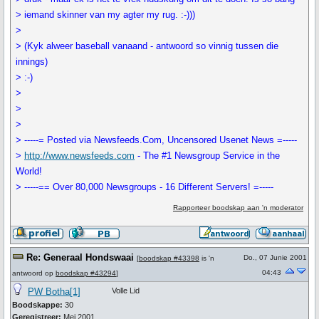
> iemand skinner van my agter my rug. :-)))
>
> (Kyk alweer baseball vanaand - antwoord so vinnig tussen die
innings)
> :-)
>
>
>
> -----= Posted via Newsfeeds.Com, Uncensored Usenet News =-----
>
http://www.newsfeeds.com
- The #1 Newsgroup Service in the
World!
> -----== Over 80,000 Newsgroups - 16 Different Servers! =-----
Rapporteer boodskap aan 'n moderator
Re: Generaal Hondswaai
Do., 07 Junie 2001
[
boodskap #43398
is 'n
04:43
antwoord op
boodskap #43294
]
PW Botha[1]
Volle Lid
Boodskappe:
30
Geregistreer:
Mei 2001