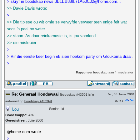
> skryf in boodskap news:3B1EB888.71A60C02@home.com...
>> Davie Davis wrote:
>
>> Die tipiese ou wit omie se verwyfde verweer teen enige feit wat
soos 'n paal bo water
>> staan. As daar reinkarnasie is, is jou voorland
>> die miskruier.
>
> Vir die eerste keer begin ek sien hoekom party om Gloukoma draai.
>
Rapporteer boodskap aan 'n moderator
Re: Generaal Hondswaai
Vr., 08 Junie 2001
[
boodskap #43501
is 'n
07:51
antwoord op
boodskap #43294
]
Lou
Senior Lid
Boodskappe:
436
Geregistreer:
Julie 2000
@home.com wrote:
>