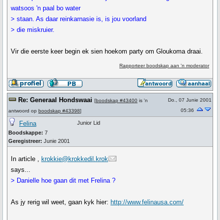
watsoos 'n paal bo water
> staan. As daar reinkarnasie is, is jou voorland
> die miskruier.
Vir die eerste keer begin ek sien hoekom party om Gloukoma draai.
Rapporteer boodskap aan 'n moderator
Re: Generaal Hondswaai
Do., 07 Junie 2001
[
boodskap #43400
is 'n
05:36
antwoord op
boodskap #43398
]
Felina
Junior Lid
Boodskappe:
7
Geregistreer:
Junie 2001
In article ,
krokkie@krokkedil.krok
says...
> Danielle hoe gaan dit met Frelina ?
As jy rerig wil weet, gaan kyk hier:
http://www.felinausa.com/