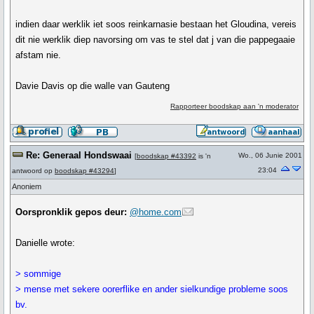
indien daar werklik iet soos reinkarnasie bestaan het Gloudina, vereis
dit nie werklik diep navorsing om vas te stel dat j van die pappegaaie
afstam nie.
Davie Davis op die walle van Gauteng
Rapporteer boodskap aan 'n moderator
Re: Generaal Hondswaai
Wo., 06 Junie 2001
[
boodskap #43392
is 'n
23:04
antwoord op
boodskap #43294
]
Anoniem
Oorspronklik gepos deur:
@home.com
Danielle wrote:
> sommige
> mense met sekere oorerflike en ander sielkundige probleme soos
bv.