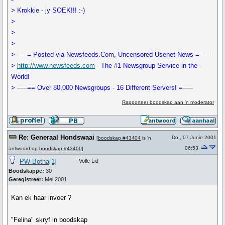
> Krokkie - jy SOEK!!! :-)
>
>
>
> -----= Posted via Newsfeeds.Com, Uncensored Usenet News =-----
>
http://www.newsfeeds.com
- The #1 Newsgroup Service in the
World!
> -----== Over 80,000 Newsgroups - 16 Different Servers! =-----
Rapporteer boodskap aan 'n moderator
Re: Generaal Hondswaai
Do., 07 Junie 2001
[
boodskap #43404
is 'n
06:53
antwoord op
boodskap #43400
]
PW Botha[1]
Volle Lid
Boodskappe:
30
Geregistreer:
Mei 2001
Kan ek haar invoer ?
"Felina" skryf in boodskap