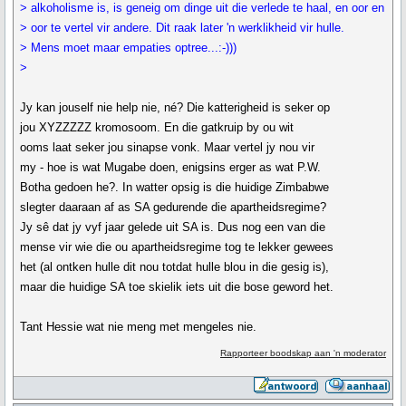
> alkoholisme is, is geneig om dinge uit die verlede te haal, en oor en
> oor te vertel vir andere. Dit raak later 'n werklikheid vir hulle.
> Mens moet maar empaties optree...:-)))
>
Jy kan jouself nie help nie, né? Die katterigheid is seker op
jou XYZZZZZ kromosoom. En die gatkruip by ou wit
ooms laat seker jou sinapse vonk. Maar vertel jy nou vir
my - hoe is wat Mugabe doen, enigsins erger as wat P.W.
Botha gedoen he?. In watter opsig is die huidige Zimbabwe
slegter daaraan af as SA gedurende die apartheidsregime?
Jy sê dat jy vyf jaar gelede uit SA is. Dus nog een van die
mense vir wie die ou apartheidsregime tog te lekker gewees
het (al ontken hulle dit nou totdat hulle blou in die gesig is),
maar die huidige SA toe skielik iets uit die bose geword het.
Tant Hessie wat nie meng met mengeles nie.
Rapporteer boodskap aan 'n moderator