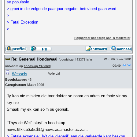
se populasie
> groei in die volgende paar jaar negatief beïnvloed gaan word.
>
> Fatal Exception
>
Rapporteer boodskap aan 'n moderator
Re: Generaal Hondswaai
Wo., 06 Junie 2001
[
boodskap #43373
is 'n
09:49
antwoord op
boodskap #43369
]
Wessels
Volle Lid
Boodskappe:
43
Geregistreer:
Maart 1996
Jy kan nie miskien die toor dokter se naam en adres en fooie vir my
kry nie.
Smaak my ek kan so 'n ou gebruik.
"Thys de Wet" skryf in boodskap
news:9fklcb$a5e$1@news.adamastor.ac.za...
> Fatale eksepsie: Jy't die 'djeneril" aan die verkeerde kant beskou