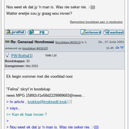
Nou weet ek dat jy 'n man is. Was nie seker nie. :-))))
Watter enetjie sou jy graag wou invoer?
Rapporteer boodskap aan 'n moderator
Re: Generaal Hondswaai
Do., 07 Junie 2001
[
boodskap #43413
is 'n
11:45
antwoord op
boodskap #43410
]
PW Botha[1]
Volle Lid
Boodskappe:
30
Geregistreer:
Mei 2001
Ek begin sommer met die voorblad nooi
"Felina" skryf in boodskap
news:MPG.15892cf1e58d2229989683@news...
> In article ,
krokkie@krokkedil.krok
> says...
>> Kan ek haar invoer ?
>
> Nou weet ek dat jy 'n man is. Was nie seker nie. :-))))