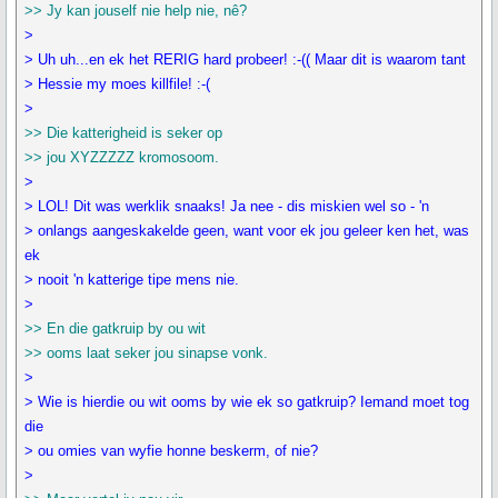
>> Jy kan jouself nie help nie, nê?
>
> Uh uh...en ek het RERIG hard probeer! :-(( Maar dit is waarom tant
> Hessie my moes killfile! :-(
>
>> Die katterigheid is seker op
>> jou XYZZZZZ kromosoom.
>
> LOL! Dit was werklik snaaks! Ja nee - dis miskien wel so - 'n
> onlangs aangeskakelde geen, want voor ek jou geleer ken het, was
ek
> nooit 'n katterige tipe mens nie.
>
>> En die gatkruip by ou wit
>> ooms laat seker jou sinapse vonk.
>
> Wie is hierdie ou wit ooms by wie ek so gatkruip? Iemand moet tog
die
> ou omies van wyfie honne beskerm, of nie?
>