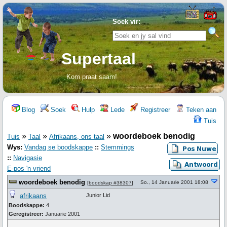
Soek vir:
Supertaal
Kom praat saam!
Blog
Soek
Hulp
Lede
Registreer
Teken aan
Tuis
»
»
»
woordeboek benodig
Tuis
Taal
Afrikaans, ons taal
Wys:
Vandag se boodskappe
::
Stemmings
::
Navigasie
E-pos 'n vriend
woordeboek benodig
So., 14 Januarie 2001 18:08
[
boodskap #38307
]
afrikaans
Junior Lid
Boodskappe:
4
Geregistreer:
Januarie 2001