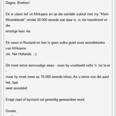
Dagse, Boeties!
Ek is uiters lief vir Afrikaans en op die oomblik sukkel met my "Klein
Woordeboek" omdat 30.000 woorde wat daar is, is nie toereikend vir
die
ernstige lees nie.
Ek woon in Rusland en hier is geen sulke goed soos woordeboeke
van Afrikaans
nie. Net Hollands, :-)
Dit moet ietsie eenvoudigs wees - soos by voorbeeld selfs 'n .txt le-er
-
maar hy moet meer as 70.000 woorde inhou. As u ietsie van die aard
het, laat
weet asseblief.
Enige raad of bystand sal geweldig gewaardeer word.
Groete,