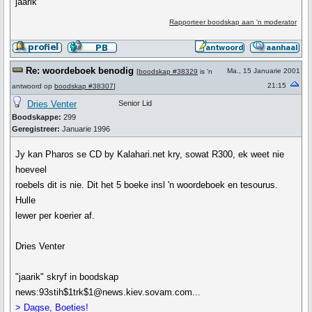
jaarik
Rapporteer boodskap aan 'n moderator
Re: woordeboek benodig
Ma., 15 Januarie 2001
[
boodskap #38329
is 'n
21:15
antwoord op
boodskap #38307
]
Dries Venter
Senior Lid
Boodskappe:
299
Geregistreer:
Januarie 1996
Jy kan Pharos se CD by Kalahari.net kry, sowat R300, ek weet nie
hoeveel
roebels dit is nie. Dit het 5 boeke insl 'n woordeboek en tesourus.
Hulle
lewer per koerier af.
Dries Venter
"jaarik" skryf in boodskap
news:93stih$1trk$1@news.kiev.sovam.com...
> Dagse, Boeties!