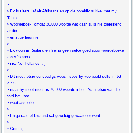
>
> Ek is uiters lief vir Afrikaans en op die oomblik sukkel met my
"Klein
> Woordeboek" omdat 30.000 woorde wat daar is, is nie toereikend
vir die
> ernstige lees nie.
>
> Ek woon in Rusland en hier is geen sulke goed soos woordeboeke
van Afrikaans
> nie. Net Hollands, :-)
>
> Dit moet ietsie eenvoudigs wees - soos by voorbeeld selfs 'n .txt
le-er -
> maar hy moet meer as 70.000 woorde inhou. As u ietsie van die
aard het, laat
> weet asseblief.
>
> Enige raad of bystand sal geweldig gewaardeer word.
>
> Groete,