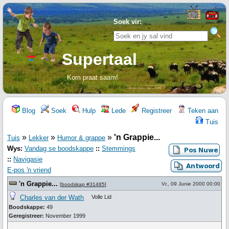
Soek vir:
Supertaal
Kom praat saam!
Blog
Soek
Hulp
Lede
Registreer
Teken aan
Tuis
»
»
»
'n Grappie...
Tuis
Lekker
Humor & grappe
Wys:
Vandag se boodskappe
::
Stemmings
::
Navigasie
E-pos 'n vriend
'n Grappie...
Vr., 09 Junie 2000 00:00
[
boodskap #31485
]
Charles van der Wath
Volle Lid
Boodskappe:
49
Geregistreer:
November 1999