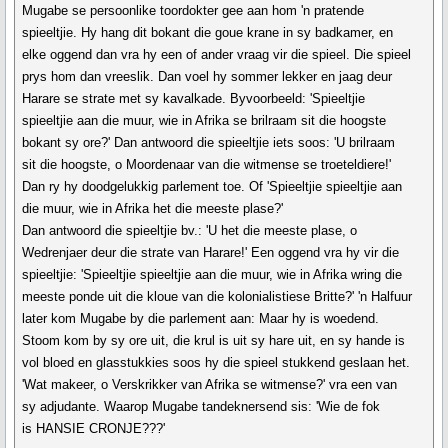
Mugabe se persoonlike toordokter gee aan hom 'n pratende
spieeltjie. Hy hang dit bokant die goue krane in sy badkamer, en
elke oggend dan vra hy een of ander vraag vir die spieel. Die spieel
prys hom dan vreeslik. Dan voel hy sommer lekker en jaag deur
Harare se strate met sy kavalkade. Byvoorbeeld: 'Spieeltjie
spieeltjie aan die muur, wie in Afrika se brilraam sit die hoogste
bokant sy ore?' Dan antwoord die spieeltjie iets soos: 'U brilraam
sit die hoogste, o Moordenaar van die witmense se troeteldiere!'
Dan ry hy doodgelukkig parlement toe. Of 'Spieeltjie spieeltjie aan
die muur, wie in Afrika het die meeste plase?'
Dan antwoord die spieeltjie bv.: 'U het die meeste plase, o
Wedrenjaer deur die strate van Harare!' Een oggend vra hy vir die
spieeltjie: 'Spieeltjie spieeltjie aan die muur, wie in Afrika wring die
meeste ponde uit die kloue van die kolonialistiese Britte?' 'n Halfuur
later kom Mugabe by die parlement aan: Maar hy is woedend.
Stoom kom by sy ore uit, die krul is uit sy hare uit, en sy hande is
vol bloed en glasstukkies soos hy die spieel stukkend geslaan het.
'Wat makeer, o Verskrikker van Afrika se witmense?' vra een van
sy adjudante. Waarop Mugabe tandeknersend sis: 'Wie de fok
is HANSIE CRONJE???'