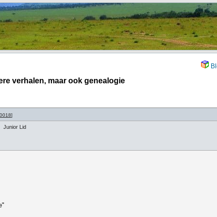
Bl
ere verhalen, maar ook genealogie
30018
]
Junior Lid
e"