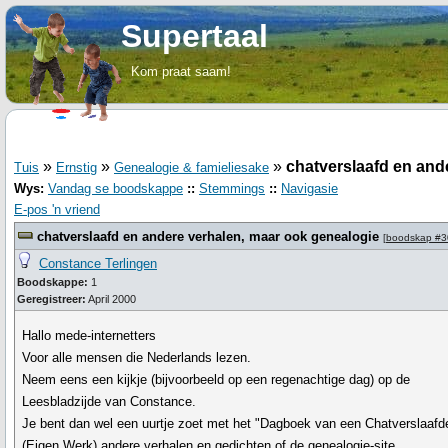
Supertaal
Kom praat saam!
»
»
»
chatverslaafd en and
Tuis
Ernstig
Genealogie & famieliesake
Wys:
Vandag se boodskappe
::
Stemmings
::
Navigasie
E-pos 'n vriend
chatverslaafd en andere verhalen, maar ook genealogie
[
boodskap #
Constance Terlingen
Boodskappe:
1
Geregistreer:
April 2000
Hallo mede-internetters
Voor alle mensen die Nederlands lezen.
Neem eens een kijkje (bijvoorbeeld op een regenachtige dag) op de
Leesbladzijde van Constance.
Je bent dan wel een uurtje zoet met het "Dagboek van een Chatverslaafd
(Eigen Werk) andere verhalen en gedichten of de genealogie-site.