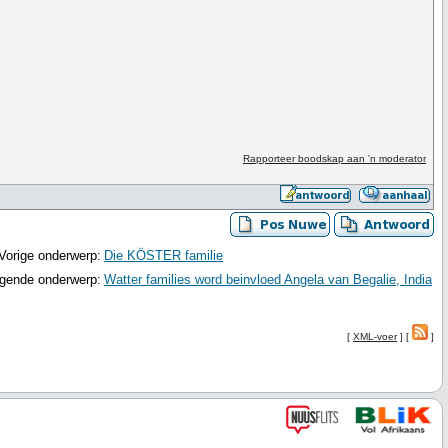
Rapporteer boodskap aan 'n moderator
Vorige onderwerp:
Die KÖSTER familie
gende onderwerp:
Watter families word beinvloed Angela van Begalie, India
[
XML-voer
] [
]