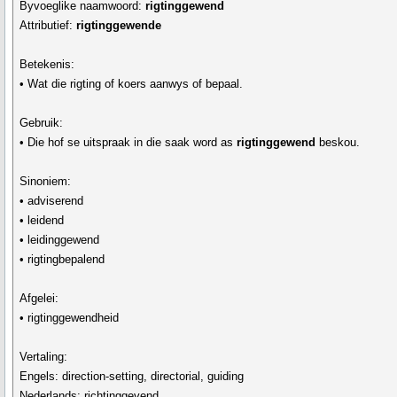
Byvoeglike naamwoord:
rigtinggewend
Attributief:
rigtinggewende
Betekenis:
• Wat die rigting of koers aanwys of bepaal.
Gebruik:
• Die hof se uitspraak in die saak word as
rigtinggewend
beskou.
Sinoniem:
• adviserend
• leidend
• leidinggewend
• rigtingbepalend
Afgelei:
• rigtinggewendheid
Vertaling:
Engels: direction-setting, directorial, guiding
Nederlands: richtinggevend