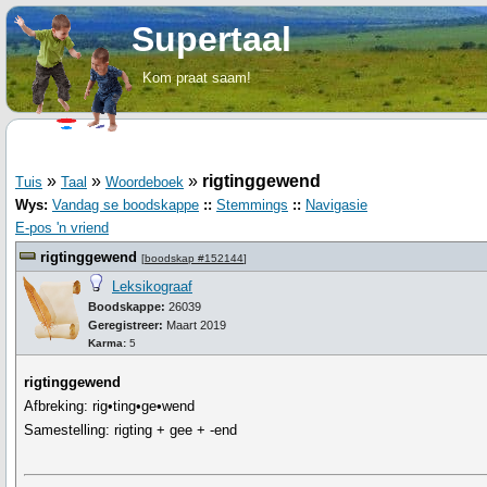
Supertaal
Kom praat saam!
»
»
»
rigtinggewend
Tuis
Taal
Woordeboek
Wys:
Vandag se boodskappe
::
Stemmings
::
Navigasie
E-pos 'n vriend
rigtinggewend
[
boodskap #152144
]
Leksikograaf
Boodskappe:
26039
Geregistreer:
Maart 2019
Karma:
5
rigtinggewend
Afbreking: rig•ting•ge•wend
Samestelling: rigting + gee + -end