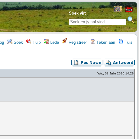
Soek vir:
og
Soek
Hulp
Lede
Registreer
Teken aan
Tuis
Wo., 08 Julie 2026 14:29