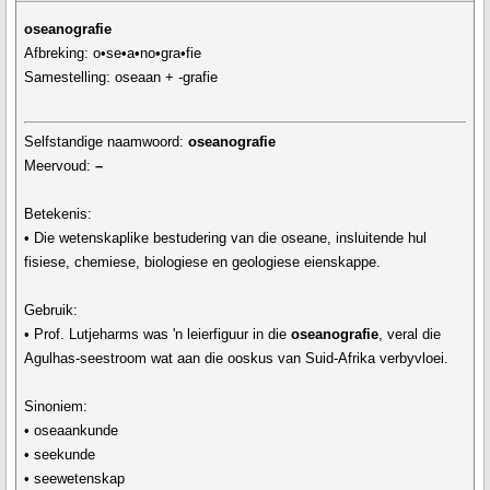
oseanografie
Afbreking: o•se•a•no•gra•fie
Samestelling: oseaan + -grafie
Selfstandige naamwoord:
oseanografie
Meervoud:
–
Betekenis:
• Die wetenskaplike bestudering van die oseane, insluitende hul
fisiese, chemiese, biologiese en geologiese eienskappe.
Gebruik:
• Prof. Lutjeharms was 'n leierfiguur in die
oseanografie
, veral die
Agulhas-seestroom wat aan die ooskus van Suid-Afrika verbyvloei.
Sinoniem:
• oseaankunde
• seekunde
• seewetenskap