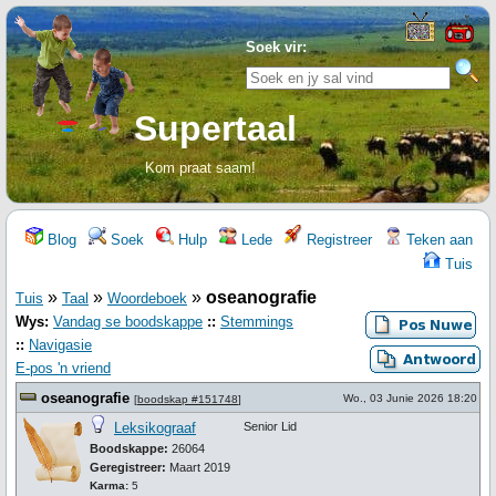
Soek vir:
Supertaal
Kom praat saam!
Blog
Soek
Hulp
Lede
Registreer
Teken aan
Tuis
»
»
»
oseanografie
Tuis
Taal
Woordeboek
Wys:
Vandag se boodskappe
::
Stemmings
::
Navigasie
E-pos 'n vriend
oseanografie
Wo., 03 Junie 2026 18:20
[
boodskap #151748
]
Leksikograaf
Senior Lid
Boodskappe:
26064
Geregistreer:
Maart 2019
Karma:
5