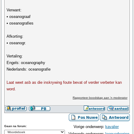
Verwant:
• oseanograaf
• oseanografies
Afkorting:
• oseanogr.
Vertaling:
Engels: oceanography
Nederlands: oceanografie
Laat weet asb as die inskrywing foute bevat of verder verbeter kan
word.
Rapporteer boodskap aan 'n moderator
Gaan na forum:
Vorige onderwerp:
kavalier
Volgende onderwerp:
loonverhoging