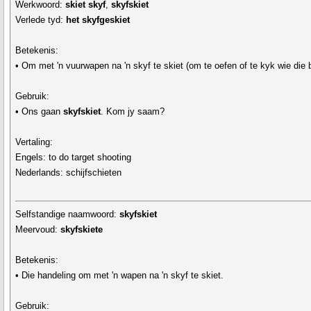
Werkwoord:
skiet skyf
,
skyfskiet
Verlede tyd:
het skyfgeskiet
Betekenis:
• Om met 'n vuurwapen na 'n skyf te skiet (om te oefen of te kyk wie die b
Gebruik:
• Ons gaan
skyfskiet
. Kom jy saam?
Vertaling:
Engels: to do target shooting
Nederlands: schijfschieten
Selfstandige naamwoord:
skyfskiet
Meervoud:
skyfskiete
Betekenis:
• Die handeling om met 'n wapen na 'n skyf te skiet.
Gebruik: