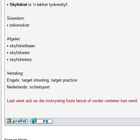
•
Skyfskiet
is 'n lekker tydverdryf.
Sinoniem:
• teikenskiet
Afgelei:
• skyfskietbaan
• skyfskieter
• skyfskietery
Vertaling:
Engels: target shooting, target practice
Nederlands: schietsport
Laat weet asb as die inskrywing foute bevat of verder verbeter kan word.
Gaan na forum: