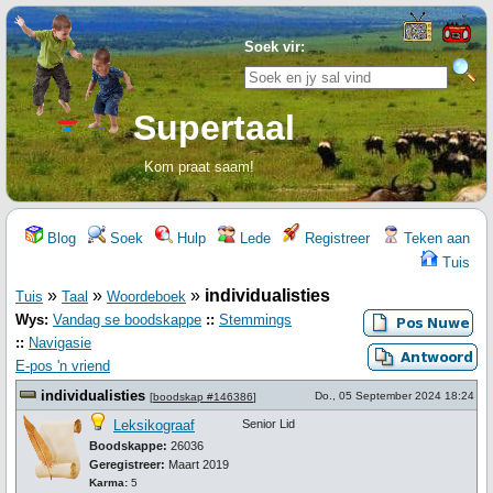
Soek vir:
Supertaal
Kom praat saam!
Blog
Soek
Hulp
Lede
Registreer
Teken aan
Tuis
»
»
»
individualisties
Tuis
Taal
Woordeboek
Wys:
Vandag se boodskappe
::
Stemmings
::
Navigasie
E-pos 'n vriend
individualisties
Do., 05 September 2024 18:24
[
boodskap #146386
]
Leksikograaf
Senior Lid
Boodskappe:
26036
Geregistreer:
Maart 2019
Karma:
5