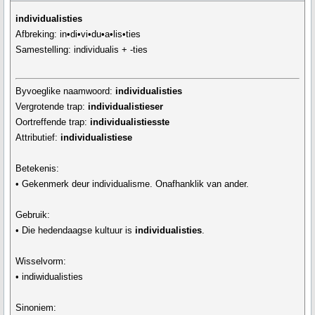
individualisties
Afbreking: in•di•vi•du•a•lis•ties
Samestelling: individualis + -ties
Byvoeglike naamwoord:
individualisties
Vergrotende trap:
individualistieser
Oortreffende trap:
individualistiesste
Attributief:
individualistiese
Betekenis:
• Gekenmerk deur individualisme. Onafhanklik van ander.
Gebruik:
• Die hedendaagse kultuur is
individualisties
.
Wisselvorm:
• indiwidualisties
Sinoniem: