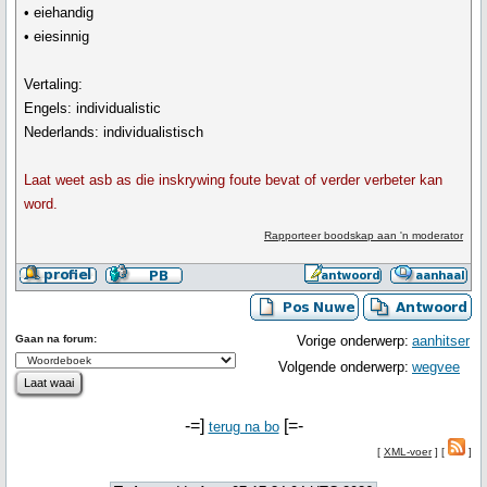
• eiehandig
• eiesinnig
Vertaling:
Engels: individualistic
Nederlands: individualistisch
Laat weet asb as die inskrywing foute bevat of verder verbeter kan
word.
Rapporteer boodskap aan 'n moderator
Gaan na forum:
Vorige onderwerp:
aanhitser
Volgende onderwerp:
wegvee
-=]
[=-
terug na bo
[
XML-voer
] [
]