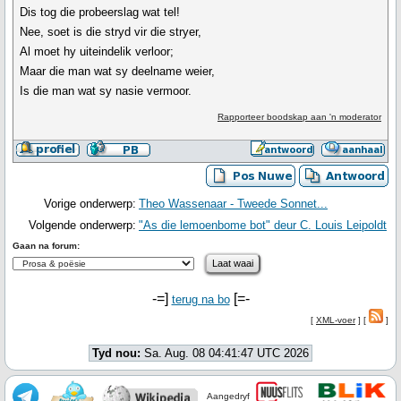
Dis tog die probeerslag wat tel!
Nee, soet is die stryd vir die stryer,
Al moet hy uiteindelik verloor;
Maar die man wat sy deelname weier,
Is die man wat sy nasie vermoor.
Rapporteer boodskap aan 'n moderator
Vorige onderwerp:
Theo Wassenaar - Tweede Sonnet...
Volgende onderwerp:
"As die lemoenbome bot" deur C. Louis Leipoldt
Gaan na forum:
-=]
[=-
terug na bo
[
XML-voer
] [
]
Tyd nou:
Sa. Aug. 08 04:41:47 UTC 2026
Aangedryf