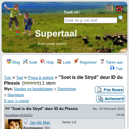
Soek vir:
Supertaal
Kom praat saam!
Blog
Soek
Hulp
Lede
Registreer
Teken aan
Tuis
»
»
»
"Soet is die Stryd" deur ID du
Tuis
Taal
Prosa & poësie
Plessis
(
) 1 stem
Wys:
Vandag se boodskappe
::
Stemmings
::
Navigasie
E-pos 'n vriend
"Soet is die Stryd" deur ID du Plessis
Ma., 20 Februarie 2023
18:48
[
boodskap #141151
]
Jan die Man
Senior Lid
Boodskappe:
554