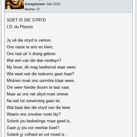
Geregistreer:
Mei 2018
Karma:
22
SOET IS DIE STRYD
I.D. du Plessis
Jy sê die stryd is verlore,
Ons nasie te arm en klein,
Ons taal uit 'n drang gebore
Wat een van die dae verdwyn?
My broer, dit mag heeltemal waar wees.
Wie weet wat die toekoms gaan baar?
Miskien moet ons oormôre klaar wees.
Om weer hierdie droom te laat vaar;
Maar as ons net altyd moet strewe
Na wat tot oorwinning gaan lei,
Wat baat dan die stryd van die lewe
Waarin ons onseker moet bly?
Solank jou bedoelings maar goed is,
Gaan jy jou oor neerlae kwel?
Solank jy volhard en vol moed is -