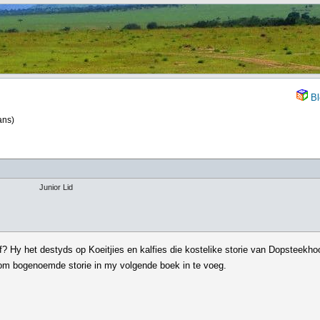
Bl
ans)
Junior Lid
? Hy het destyds op Koeitjies en kalfies die kostelike storie van Dopsteekh
a om bogenoemde storie in my volgende boek in te voeg.