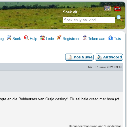
Soek vir:
og
Soek
Hulp
Lede
Registreer
Teken aan
Tuis
Ma., 07 Junie 2021 09:16
oogte en die Robbertses van Outjo geskryf. Ek sal baie graag met hom (of
Rapporteer boodskap aan 'n moderator