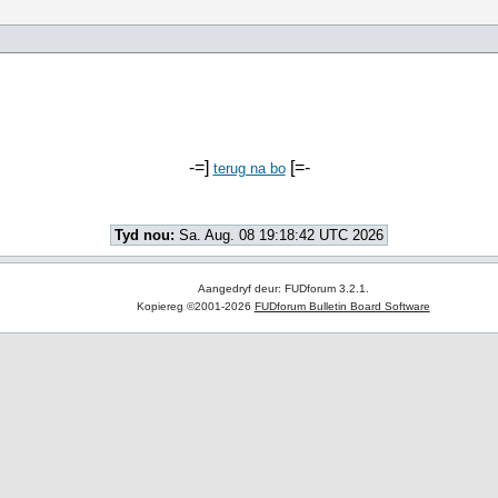
-=]
[=-
terug na bo
Tyd nou:
Sa. Aug. 08 19:18:42 UTC 2026
Aangedryf deur: FUDforum 3.2.1.
Kopiereg ©2001-2026
FUDforum Bulletin Board Software