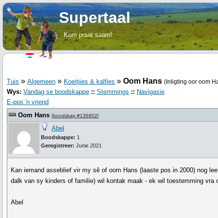
Supertaal
Kom praat saam!
»
»
»
Oom Hans
Tuis
Algemeen
Koeitjies & kalfies
(Inligting oor oom H
Wys:
Vandag se boodskappe
::
Stemmings
::
Navigasie
E-pos 'n vriend
Oom Hans
[
boodskap #136802
]
Abel
Boodskappe:
1
Geregistreer:
Junie 2021
Kan iemand asseblief vir my sê of oom Hans (laaste pos in 2000) nog leef
dalk van sy kinders of familie) wil kontak maak - ek wil toestemming vr
Abel