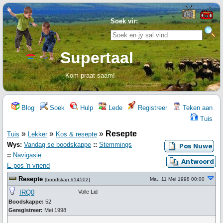
Soek vir:
Supertaal
Kom praat saam!
Blog
Soek
Hulp
Lede
Registreer
Teken aan
Tuis
»
»
»
Resepte
Tuis
Lekker
Kos & resepte
Wys:
Vandag se boodskappe
::
Stemmings
::
Navigasie
E-pos 'n vriend
Resepte
Ma., 11 Mei 1998 00:00
[
boodskap #14502
]
IRQ0
Volle Lid
Boodskappe:
52
Geregistreer:
Mei 1998