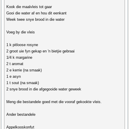
Kook die maalvleis tot gaar
Gooi die water af en hou dit eenkant
Week twee snye brood in die water
Voeg by die vleis
1 k pitloose rosyne
2 groot uie fyn gekap en 'n bietjie gebraai
1/4 k margarine
2 t aromat
2 e kerrie (na smaak)
1 e asyn
1 t sout (na smaak)
2 snye brood in die afgegooide water geweek
Meng die bestandele goed met die vooraf gekookte vleis.
Ander bestandele
Appelkooskonfyt