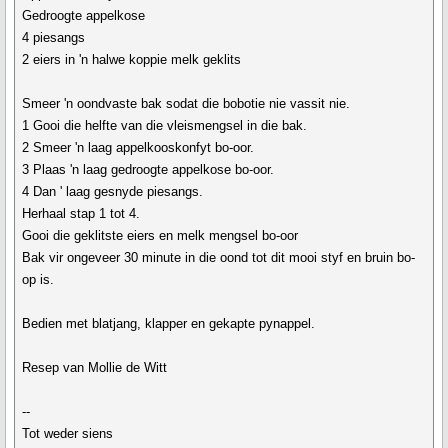
Gedroogte appelkose
4 piesangs
2 eiers in 'n halwe koppie melk geklits
Smeer 'n oondvaste bak sodat die bobotie nie vassit nie.
1 Gooi die helfte van die vleismengsel in die bak.
2 Smeer 'n laag appelkooskonfyt bo-oor.
3 Plaas 'n laag gedroogte appelkose bo-oor.
4 Dan ' laag gesnyde piesangs.
Herhaal stap 1 tot 4.
Gooi die geklitste eiers en melk mengsel bo-oor
Bak vir ongeveer 30 minute in die oond tot dit mooi styf en bruin bo-
op is.
Bedien met blatjang, klapper en gekapte pynappel.
Resep van Mollie de Witt
--
Tot weder siens