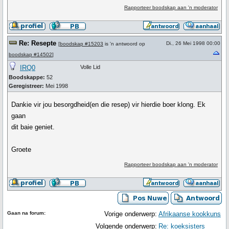
Rapporteer boodskap aan 'n moderator
Re: Resepte
Di., 26 Mei 1998 00:00
[
boodskap #15203
is 'n antwoord op
boodskap #14502
]
IRQ0
Volle Lid
Boodskappe:
52
Geregistreer:
Mei 1998
Dankie vir jou besorgdheid(en die resep) vir hierdie boer klong. Ek
gaan
dit baie geniet.
Groete
Rapporteer boodskap aan 'n moderator
Gaan na forum:
Vorige onderwerp:
Afrikaanse kookkuns
Volgende onderwerp:
Re: koeksisters