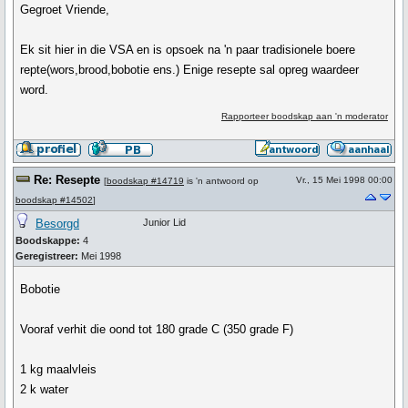
Gegroet Vriende,
Ek sit hier in die VSA en is opsoek na 'n paar tradisionele boere
repte(wors,brood,bobotie ens.) Enige resepte sal opreg waardeer
word.
Rapporteer boodskap aan 'n moderator
Re: Resepte
Vr., 15 Mei 1998 00:00
[
boodskap #14719
is 'n antwoord op
boodskap #14502
]
Besorgd
Junior Lid
Boodskappe:
4
Geregistreer:
Mei 1998
Bobotie
Vooraf verhit die oond tot 180 grade C (350 grade F)
1 kg maalvleis
2 k water