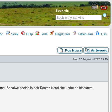
Soek vir:
og
Soek
Hulp
Lede
Registreer
Teken aan
Tuis
Ma., 17 Augustus 2020 19:45
land. Behalwe beelde is ook Rooms-Katolieke kerke en kloosters