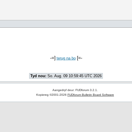
-=]
[=-
terug na bo
Tyd nou:
So. Aug. 09 10:59:45 UTC 2026
Aangedryf deur: FUDforum 3.2.1.
Kopiereg ©2001-2026
FUDforum Bulletin Board Software