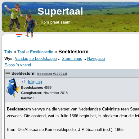
Supertaal
Kom praat saam!
»
»
»
Beeldestorm
Tuis
Taal
Ensiklopedie
Wys:
Vandag se boodskappe
::
Stemmings
::
Navigasie
E-pos 'n vriend
Beeldestorm
[
boodskap #132913
]
Inligting
Boodskappe:
4589
Geregistreer:
November 2018
Karma:
1
Beeldestorm
verwys na die verset van Nederlandse Calviniste teen Spaa
verwoes. Die opstand, wat in Julie 1566 begin het, is afgekeur deur die l
Bron: Die Afrikaanse Kernensiklopedie, J.P. Scannell (red.), 1965