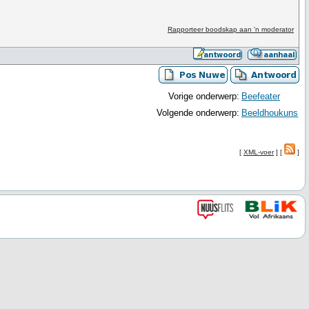
Rapporteer boodskap aan 'n moderator
Vorige onderwerp:
Beefeater
Volgende onderwerp:
Beeldhoukuns
[
XML-voer
] [
]