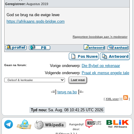
Geregistreer:
Augustus 2019
God se brug na die ewige lewe
https://afrikaans.gods-bridge.com
Rapporteer boodskap aan 'n moderator
Gaan na forum:
Vorige onderwerp:
Die Bybel op rekenaar
Volgende onderwerp:
Praat ek mense engele tale
-=]
[=-
terug na bo
[
XML-voer
] [
]
Tyd nou:
Sa. Aug. 08 10:41:25 UTC 2026
Aangedryf
deur:
FUDforum 3.2.1.