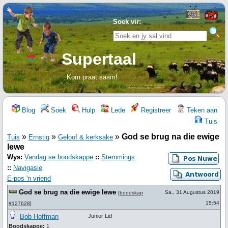
Soek vir:
Supertaal
Kom praat saam!
Blog
Soek
Hulp
Lede
Registreer
Teken aan
Tuis
»
»
»
God se brug na die ewige
Tuis
Ernstig
Geloof & kerksake
lewe
Wys:
Vandag se boodskappe
::
Stemmings
::
Navigasie
E-pos 'n vriend
God se brug na die ewige lewe
Sa., 31 Augustus 2019
[
boodskap
15:54
#127628
]
Bob Hoffman
Junior Lid
Boodskappe:
1