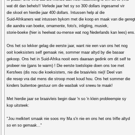
wat dit dan behels!! Verlede jaar het sy so 300 dollars ingesamel vir
die skool en hierdie jaar 400 dollars. Intussen help al die
Suid-Afrikaners wat intussen bykom met die koop en maak van die gereg
die aandra van boeke, ornamente, foto's, inligting, musiek,
storie-boeke (hier is heelwat ou-mense wat nog Nederlands kan lees) ens
Ons het so lekker gelag die eerste jaar, want nie een van ons het nog
ooit koeksisters self gemaak nie, sommer maar altyd by die basaar
gekoop. Ons het in Suid-Afrika nooit eers daaraan gedink om dit self te
probeer nie (gans te warm) ! Die eerste toetslopie doen ons toe met
Kersfees (dis nou die koeksisters, nie die braaivleis nie)! Deel van
die resep vra dat mens die stroop moet koud hou. Ons het sommer die
kinders buitentoe gestuur om die wasbak vol sneeu te maak!
Met hierdie jaar se braaivleis begin daar 'n so 'n klein probleempie sy
kop uitsteek:
"Jou melktert smaak nie soos my Ma s'n nie en ons het ons trifle altyd
so en so gemaak..."