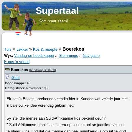
Supertaal
Kom praat saam!
»
»
»
Boerekos
Tuis
Lekker
Kos & resepte
Wys:
Vandag se boodskappe
::
Stemmings
::
Navigasie
E-pos 'n vriend
Boerekos
[
boodskap #10260
]
Griet
Boodskappe:
45
Geregistreer:
November 1996
Ek het 'n Engels-sprekende vriendin hier in Kanada wat velede jaar met
'n baie oulike idee vorendag gekom het:
Sy stel die mense aan Suid-Afrikaanse kos bekend deur 'n
" Suid-Afrikaanse braai " as 'n item op hulle skool se jaarlikse veiling
te plaas. Ons vind dat die mense dan heel nuuskierig is om uit te vind