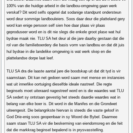
100% van die huidige arbeid in die landbou-omgewing gaan werk
verskaf? Dit word selfs opgetel dat sodanige standpunt ondersteun
word deur sommige landbouleiers. Soos daar deur die platteland gery
word kan enige persoon self sien hoe daar plaas vir plaas
geproduseer word en is dit nie slegs die enkele groot plase wat hul
bydrae maak nie. TLU SA het deur al die jare daarby gestaan dat die
rol van die familieboerdery die basis vorm van landbou en dat dit juis
hul bydrae in die landelike omgewing is wat werk skep en die
plattelandse dorpe laat leef.
TLU SA dra die laaste aantal jare die boodskap uit dat dit tyd is vir
saamstaan. Dit kan net gedoen word saam met mense en instansies
wat uit innerlike oortuiging dieselfde ideale nastreef. Die regte
beginsels moet uiteraard nagestreef word en is die waardes wat TLU
SA sedert sy ontstaan gevestig het steeds daardie waardes wat in
belang van elke boer is. Dit word in die Manifes en die Grondwet
uiteengesit. Die belangrikste hiervan is steeds die vaste geloof in
God Drie-enig soos geopenbaar in sy Woord die Bybel. Daarmee
saam staan TLU SA vir die beskerming van eiendomsreg en die feit
dat die markkrag beginsel bepalend is in prysvasstelling.