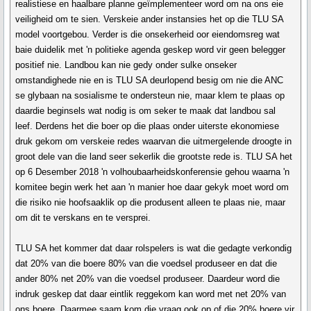
realistiese en haalbare planne geïmplementeer word om na ons eie
veiligheid om te sien. Verskeie ander instansies het op die TLU SA
model voortgebou. Verder is die onsekerheid oor eiendomsreg wat
baie duidelik met 'n politieke agenda geskep word vir geen belegger
positief nie. Landbou kan nie gedy onder sulke onseker
omstandighede nie en is TLU SA deurlopend besig om nie die ANC
se glybaan na sosialisme te ondersteun nie, maar klem te plaas op
daardie beginsels wat nodig is om seker te maak dat landbou sal
leef. Derdens het die boer op die plaas onder uiterste ekonomiese
druk gekom om verskeie redes waarvan die uitmergelende droogte in
groot dele van die land seer sekerlik die grootste rede is. TLU SA het
op 6 Desember 2018 'n volhoubaarheidskonferensie gehou waarna 'n
komitee begin werk het aan 'n manier hoe daar gekyk moet word om
die risiko nie hoofsaaklik op die produsent alleen te plaas nie, maar
om dit te verskans en te versprei.
TLU SA het kommer dat daar rolspelers is wat die gedagte verkondig
dat 20% van die boere 80% van die voedsel produseer en dat die
ander 80% net 20% van die voedsel produseer. Daardeur word die
indruk geskep dat daar eintlik reggekom kan word met net 20% van
ons boere. Daarmee saam kom die vraag ook op of die 20% boere vir