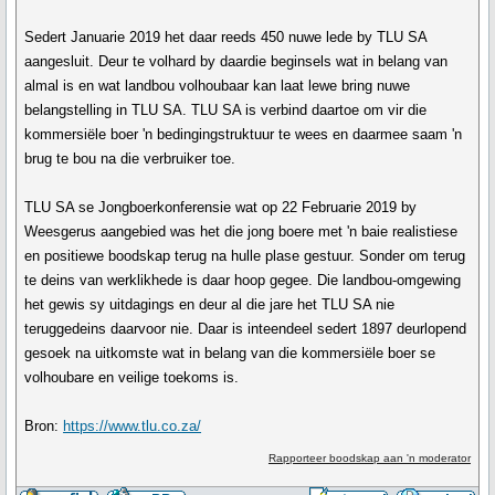
Sedert Januarie 2019 het daar reeds 450 nuwe lede by TLU SA
aangesluit. Deur te volhard by daardie beginsels wat in belang van
almal is en wat landbou volhoubaar kan laat lewe bring nuwe
belangstelling in TLU SA. TLU SA is verbind daartoe om vir die
kommersiële boer 'n bedingingstruktuur te wees en daarmee saam 'n
brug te bou na die verbruiker toe.
TLU SA se Jongboerkonferensie wat op 22 Februarie 2019 by
Weesgerus aangebied was het die jong boere met 'n baie realistiese
en positiewe boodskap terug na hulle plase gestuur. Sonder om terug
te deins van werklikhede is daar hoop gegee. Die landbou-omgewing
het gewis sy uitdagings en deur al die jare het TLU SA nie
teruggedeins daarvoor nie. Daar is inteendeel sedert 1897 deurlopend
gesoek na uitkomste wat in belang van die kommersiële boer se
volhoubare en veilige toekoms is.
Bron:
https://www.tlu.co.za/
Rapporteer boodskap aan 'n moderator