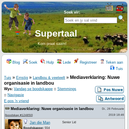
Soek vir:
Supertaal
Kom praat saam!
Blog
Soek
Hulp
Lede
Registreer
Teken aan
Tuis
»
»
»
Mediaverklaring: Nuwe
Tuis
Ernstig
Landbou & veeteelt
organisasie in landbou
Wys:
Vandag se boodskappe
::
Stemmings
::
Navigasie
E-pos 'n vriend
Mediaverklaring: Nuwe organisasie in landbou
Di., 26 Februarie
2019 18:46
[
boodskap #124850
]
Jan die Man
Senior Lid
Boodskappe:
554