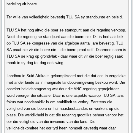
bedeling vir boere.
Ter wille van volledigheid bevestig TLU SA sy standpunte en beleid.
TLU SA het nog altyd die boer se standpunt aan die regering verkoop.
Nooit die regering se standpunt aan die boere nie. Dit is herhaaldelik
op TLU SA se kongresse van die afgelope aantal jare bevestig. TLU
SA praat nie vir die boere nie – die boere praat self. Daarmee saam is
TLU SA se krag op grondvlak - daar waar dit vir die boer regtig saak
maak in sy dag tot dag oorlewing.
Landbou in Suid-Afrika is gekompliseerd met die dat ons in vergeleke
met ander lande as 'n marginale landbou-omgewing beskou word. Die
onseker beleidsomgewing wat deur die ANC-regering geprojekteer
word vererger die situasie. Daar is drie aspekte waarop TLU SA tans
fokus wat noodsaaklik is om stabiliteit te verkry. Eerstens die
veiligheid van die boere en hul naasbestaandes en werkers op die
plase. Die werklikheid is dat die regering grootliks beheer verloor het
oor die veiligheid van die inwoners van die land. Die
veiligheidskomitee het oor tyd heen homself gevestig waar daar