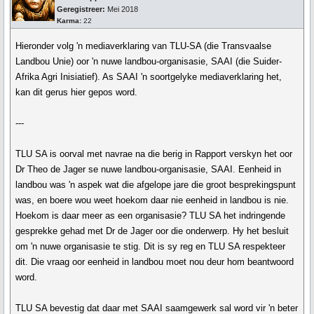
Geregistreer:
Mei 2018
Karma:
22
Hieronder volg 'n mediaverklaring van TLU-SA (die Transvaalse
Landbou Unie) oor 'n nuwe landbou-organisasie, SAAI (die Suider-
Afrika Agri Inisiatief). As SAAI 'n soortgelyke mediaverklaring het,
kan dit gerus hier gepos word.
---
TLU SA is oorval met navrae na die berig in Rapport verskyn het oor
Dr Theo de Jager se nuwe landbou-organisasie, SAAI. Eenheid in
landbou was 'n aspek wat die afgelope jare die groot besprekingspunt
was, en boere wou weet hoekom daar nie eenheid in landbou is nie.
Hoekom is daar meer as een organisasie? TLU SA het indringende
gesprekke gehad met Dr de Jager oor die onderwerp. Hy het besluit
om 'n nuwe organisasie te stig. Dit is sy reg en TLU SA respekteer
dit. Die vraag oor eenheid in landbou moet nou deur hom beantwoord
word.
TLU SA bevestig dat daar met SAAI saamgewerk sal word vir 'n beter