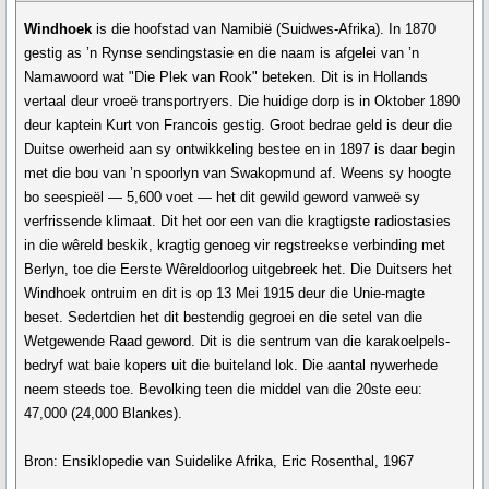
Windhoek
is die hoofstad van Namibië (Suidwes-Afrika). In 1870
gestig as ’n Rynse sendingstasie en die naam is afgelei van ’n
Namawoord wat "Die Plek van Rook" beteken. Dit is in Hollands
vertaal deur vroeë transportryers. Die huidige dorp is in Oktober 1890
deur kaptein Kurt von Francois gestig. Groot bedrae geld is deur die
Duitse owerheid aan sy ontwikkeling bestee en in 1897 is daar begin
met die bou van ’n spoorlyn van Swakopmund af. Weens sy hoogte
bo seespieël — 5,600 voet — het dit gewild geword vanweë sy
verfrissende klimaat. Dit het oor een van die kragtigste radiostasies
in die wêreld beskik, kragtig genoeg vir regstreekse verbinding met
Berlyn, toe die Eerste Wêreldoorlog uitgebreek het. Die Duitsers het
Windhoek ontruim en dit is op 13 Mei 1915 deur die Unie-magte
beset. Sedertdien het dit bestendig gegroei en die setel van die
Wetgewende Raad geword. Dit is die sentrum van die karakoelpels-
bedryf wat baie kopers uit die buiteland lok. Die aantal nywerhede
neem steeds toe. Bevolking teen die middel van die 20ste eeu:
47,000 (24,000 Blankes).
Bron: Ensiklopedie van Suidelike Afrika, Eric Rosenthal, 1967