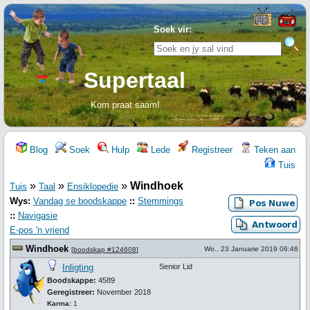
Soek vir:
Supertaal
Kom praat saam!
Blog
Soek
Hulp
Lede
Registreer
Teken aan
Tuis
»
»
»
Windhoek
Tuis
Taal
Ensiklopedie
Wys:
Vandag se boodskappe
::
Stemmings
::
Navigasie
E-pos 'n vriend
Windhoek
Wo., 23 Januarie 2019 06:46
[
boodskap #124608
]
Inligting
Senior Lid
Boodskappe:
4589
Geregistreer:
November 2018
Karma:
1