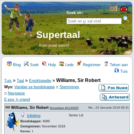
Soek vir:
Supertaal
Kom praat saam!
Blog
Soek
Hulp
Lede
Registreer
Teken aan
Tuis
»
»
»
Williams, Sir Robert
Tuis
Taal
Ensiklopedie
Wys:
Vandag se boodskappe
::
Stemmings
::
Navigasie
E-pos 'n vriend
Williams, Sir Robert
Wo., 23 Januarie 2019 06:31
[
boodskap #124600
]
Inligting
Senior Lid
Boodskappe:
4589
Geregistreer:
November 2018
Karma:
1