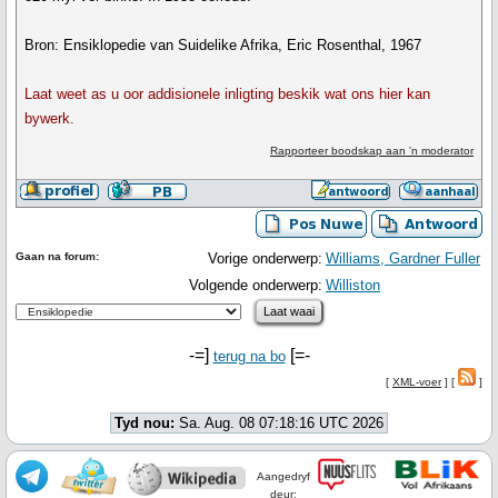
Bron: Ensiklopedie van Suidelike Afrika, Eric Rosenthal, 1967
Laat weet as u oor addisionele inligting beskik wat ons hier kan
bywerk.
Rapporteer boodskap aan 'n moderator
Gaan na forum:
Vorige onderwerp:
Williams, Gardner Fuller
Volgende onderwerp:
Williston
-=]
[=-
terug na bo
[
XML-voer
] [
]
Tyd nou:
Sa. Aug. 08 07:18:16 UTC 2026
Aangedryf
deur: