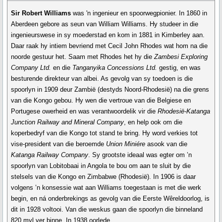
Sir Robert Williams
was 'n ingenieur en spoorwegpionier. In 1860 in
Aberdeen gebore as seun van William Williams. Hy studeer in die
ingenieurswese in sy moederstad en kom in 1881 in Kimberley aan.
Daar raak hy intiem bevriend met Cecil John Rhodes wat hom na die
noorde gestuur het. Saam met Rhodes het hy die
Zambesi Exploring
Company Ltd.
en die
Tanganyika Concessions Ltd.
gestig, en was
besturende direkteur van albei. As gevolg van sy toedoen is die
spoorlyn in 1909 deur Zambië (destyds Noord-Rhodesië) na die grens
van die Kongo gebou. Hy wen die vertroue van die Belgiese en
Portugese owerheid en was verantwoordelik vir die
Rhodesië-Katanga
Junction Railway and Mineral Company
, en help ook om die
koperbedryf van die Kongo tot stand te bring. Hy word verkies tot
vise-president van die beroemde
Union Miniére
asook van die
Katanga Railway Company
. Sy grootste ideaal was egter om ’n
spoorlyn van Lobitobaai in Angola te bou om aan te sluit by die
stelsels van die Kongo en Zimbabwe (Rhodesië). In 1906 is daar
volgens ’n konsessie wat aan Williams toegestaan is met die werk
begin, en ná onderbrekings as gevolg van die Eerste Wêreldoorlog, is
dit in 1928 voltooi. Van die weskus gaan die spoorlyn die binneland
820 myl ver binne. In 1938 oorlede.