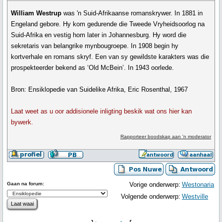
William Westrup
was 'n Suid-Afrikaanse romanskrywer. In 1881 in
Engeland gebore. Hy kom gedurende die Tweede Vryheidsoorlog na
Suid-Afrika en vestig hom later in Johannesburg. Hy word die
sekretaris van belangrike mynbougroepe. In 1908 begin hy
kortverhale en romans skryf. Een van sy gewildste karakters was die
prospekteerder bekend as ‘Old McBein’. In 1943 oorlede.
Bron: Ensiklopedie van Suidelike Afrika, Eric Rosenthal, 1967
Laat weet as u oor addisionele inligting beskik wat ons hier kan
bywerk.
Rapporteer boodskap aan 'n moderator
Gaan na forum:
Vorige onderwerp:
Westonaria
Volgende onderwerp:
Westville