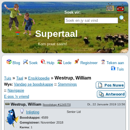
Soek vir:
Supertaal
Kom praat saam!
Blog
Soek
Hulp
Lede
Registreer
Teken aan
Tuis
»
»
»
Westrup, William
Tuis
Taal
Ensiklopedie
Wys:
Vandag se boodskappe
::
Stemmings
::
Navigasie
E-pos 'n vriend
Westrup, William
Di., 22 Januarie 2019 13:56
[
boodskap #124575
]
Inligting
Senior Lid
Boodskappe:
4589
Geregistreer:
November 2018
Karma:
1