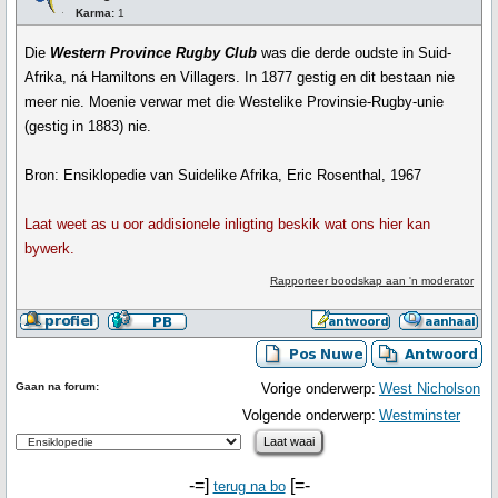
Karma:
1
Die
Western Province Rugby Club
was die derde oudste in Suid-
Afrika, ná Hamiltons en Villagers. In 1877 gestig en dit bestaan nie
meer nie. Moenie verwar met die Westelike Provinsie-Rugby-unie
(gestig in 1883) nie.
Bron: Ensiklopedie van Suidelike Afrika, Eric Rosenthal, 1967
Laat weet as u oor addisionele inligting beskik wat ons hier kan
bywerk.
Rapporteer boodskap aan 'n moderator
Gaan na forum:
Vorige onderwerp:
West Nicholson
Volgende onderwerp:
Westminster
-=]
[=-
terug na bo