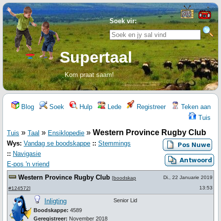
Soek vir:
Supertaal
Kom praat saam!
Blog
Soek
Hulp
Lede
Registreer
Teken aan
Tuis
»
»
»
Western Province Rugby Club
Tuis
Taal
Ensiklopedie
Wys:
Vandag se boodskappe
::
Stemmings
::
Navigasie
E-pos 'n vriend
Western Province Rugby Club
Di., 22 Januarie 2019
[
boodskap
13:53
#124572
]
Inligting
Senior Lid
Boodskappe:
4589
Geregistreer:
November 2018