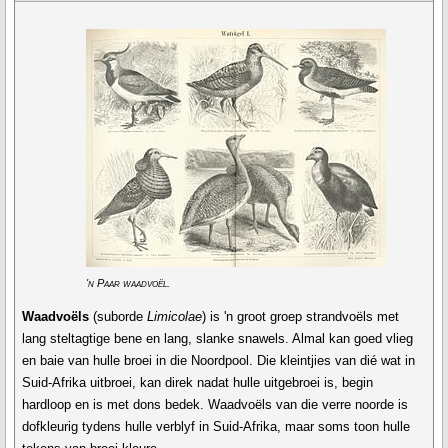
'n Paar waadvoël.
Waadvoëls
(suborde
Limicolae
) is 'n groot groep strandvoëls met
lang steltagtige bene en lang, slanke snawels. Almal kan goed vlieg
en baie van hulle broei in die Noordpool. Die kleintjies van dié wat in
Suid-Afrika uitbroei, kan direk nadat hulle uitgebroei is, begin
hardloop en is met dons bedek. Waadvoëls van die verre noorde is
dofkleurig tydens hulle verblyf in Suid-Afrika, maar soms toon hulle