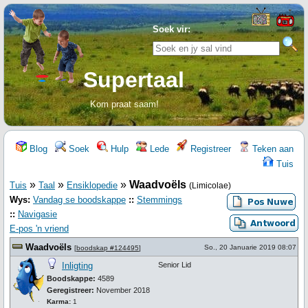
Soek vir:
Supertaal
Kom praat saam!
Blog
Soek
Hulp
Lede
Registreer
Teken aan
Tuis
»
»
»
Waadvoëls
Tuis
Taal
Ensiklopedie
(Limicolae)
Wys:
Vandag se boodskappe
::
Stemmings
::
Navigasie
E-pos 'n vriend
Waadvoëls
So., 20 Januarie 2019 08:07
[
boodskap #124495
]
Inligting
Senior Lid
Boodskappe:
4589
Geregistreer:
November 2018
Karma:
1