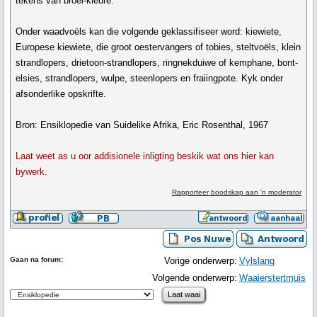
tekens van broei-kleure.
Onder waadvoëls kan die volgende geklassifiseer word: kiewiete,
Europese kiewiete, die groot oestervangers of tobies, steltvoëls, klein
strandlopers, drietoon-strandlopers, ringnekduiwe of kemphane, bont-
elsies, strandlopers, wulpe, steenlopers en fraiingpote. Kyk onder
afsonderlike opskrifte.
Bron: Ensiklopedie van Suidelike Afrika, Eric Rosenthal, 1967
Laat weet as u oor addisionele inligting beskik wat ons hier kan
bywerk.
Rapporteer boodskap aan 'n moderator
Gaan na forum:
Vorige onderwerp:
Vylslang
Volgende onderwerp:
Waaierstertmuis