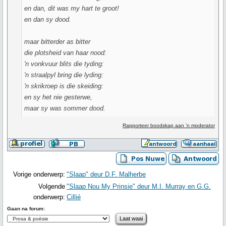
en dan, dit was my hart te groot!
en dan sy dood.
maar bitterder as bitter
die plotsheid van haar nood:
'n vonkvuur blits die tyding:
'n straalpyl bring die lyding:
'n skrikroep is die skeiding:
en sy het nie gesterwe,
maar sy was sommer dood.
Rapporteer boodskap aan 'n moderator
Vorige onderwerp:
"Slaap" deur D.F. Malherbe
Volgende
"Slaap Nou My Prinsie" deur M.I. Murray en G.G.
onderwerp:
Cillié
Gaan na forum: