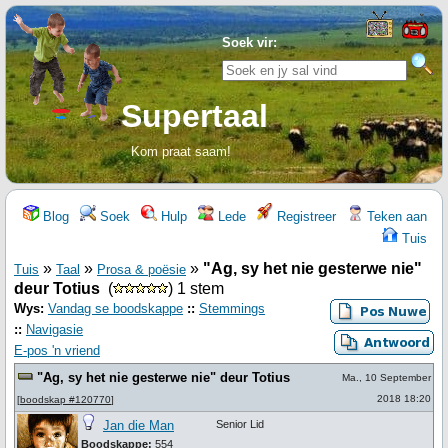
Soek vir:
Supertaal
Kom praat saam!
Blog
Soek
Hulp
Lede
Registreer
Teken aan
Tuis
»
»
»
"Ag, sy het nie gesterwe nie"
Tuis
Taal
Prosa & poësie
deur Totius
(
) 1 stem
Wys:
Vandag se boodskappe
::
Stemmings
::
Navigasie
E-pos 'n vriend
"Ag, sy het nie gesterwe nie" deur Totius
Ma., 10 September
2018 18:20
[
boodskap #120770
]
Jan die Man
Senior Lid
Boodskappe:
554