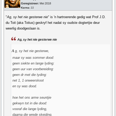
Geregistreer:
Mei 2018
Karma:
22
"
Ag, sy het nie gesterwe nie
" is 'n hartroerende gedig wat Prof J.D.
du Toit (aka Totius) geskryf het nadat sy oudste dogtertjie deur
weerlig doodgeslaan is.
Ag, sy het nie gesterwe nie
a
g, sy het nie gesterwe,
maar sy was sommer dood:
geen siekte en lange lyding:
geen uur van voorbereiding:
geen dr met die tyding:
net 1, 1 onweerskoot
en sy was dood.
hoe het ons arme seuntjie
gekwyn tot in die dood:
vooraf die lange lyding,
daarna die wrede skeiding,