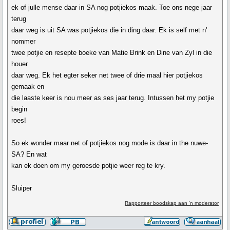
ek of julle mense daar in SA nog potjiekos maak. Toe ons nege jaar
terug
daar weg is uit SA was potjiekos die in ding daar. Ek is self met n'
nommer
twee potjie en resepte boeke van Matie Brink en Dine van Zyl in die
houer
daar weg. Ek het egter seker net twee of drie maal hier potjiekos
gemaak en
die laaste keer is nou meer as ses jaar terug. Intussen het my potjie
begin
roes!
So ek wonder maar net of potjiekos nog mode is daar in the nuwe-
SA? En wat
kan ek doen om my geroesde potjie weer reg te kry.
Sluiper
Rapporteer boodskap aan 'n moderator