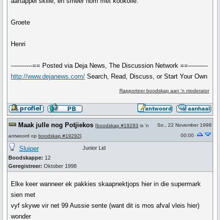
aartappel skille, en smeer hom met kookolie.
Groete
Henri
-----------== Posted via Deja News, The Discussion Network ==----------
http://www.dejanews.com/
Search, Read, Discuss, or Start Your Own
Rapporteer boodskap aan 'n moderator
Maak julle nog Potjiekos
So., 22 November 1998
[
boodskap #19293
is 'n
00:00
antwoord op
boodskap #19292
]
Sluiper
Junior Lid
Boodskappe:
12
Geregistreer:
Oktober 1998
Elke keer wanneer ek pakkies skaapnektjops hier in die supermark
sien met
vyf skywe vir net 99 Aussie sente (want dit is mos afval vleis hier)
wonder