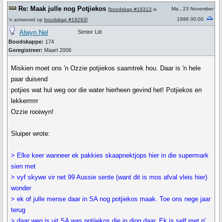
Re: Maak julle nog Potjiekos
Ma., 23 November
[
boodskap #19313
is
1998 00:00
'n antwoord op
boodskap #19293
]
Alwyn Nel
Senior Lid
Boodskappe:
174
Geregistreer:
Maart 2006
Miskien moet ons 'n Ozzie potjiekos saamtrek hou. Daar is 'n hele
paar duisend
potjies wat hul weg oor die water hierheen gevind het! Potjiekos en
lekkerrrrrr
Ozzie rooiwyn!
Sluiper wrote:
> Elke keer wanneer ek pakkies skaapnektjops hier in die supermark
sien met
> vyf skywe vir net 99 Aussie sente (want dit is mos afval vleis hier)
wonder
> ek of julle mense daar in SA nog potjiekos maak. Toe ons nege jaar
terug
> daar weg is uit SA was potjiekos die in ding daar. Ek is self met n'