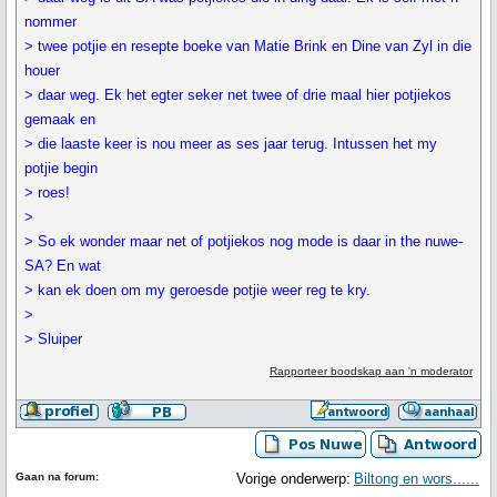
nommer
> twee potjie en resepte boeke van Matie Brink en Dine van Zyl in die
houer
> daar weg. Ek het egter seker net twee of drie maal hier potjiekos
gemaak en
> die laaste keer is nou meer as ses jaar terug. Intussen het my
potjie begin
> roes!
>
> So ek wonder maar net of potjiekos nog mode is daar in the nuwe-
SA? En wat
> kan ek doen om my geroesde potjie weer reg te kry.
>
> Sluiper
Rapporteer boodskap aan 'n moderator
Gaan na forum:
Vorige onderwerp:
Biltong en wors......