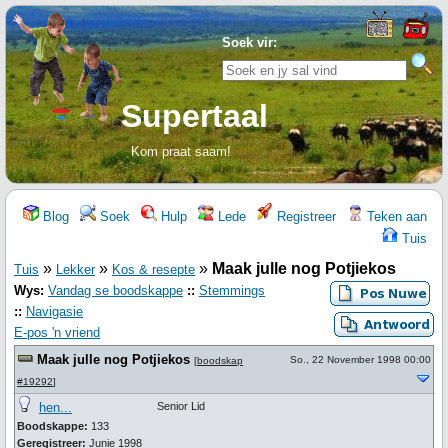
Soek vir:
Supertaal
Kom praat saam!
Blog
Soek
Hulp
Lede
Registreer
Teken aan
Tuis
»
»
»
Maak julle nog Potjiekos
Tuis
Lekker
Kos & resepte
Wys:
Vandag se boodskappe
::
Stemmings
::
Navigasie
E-pos 'n vriend
Maak julle nog Potjiekos
So., 22 November 1998 00:00
[
boodskap
#19292
]
hen...
Senior Lid
Boodskappe:
133
Geregistreer:
Junie 1998