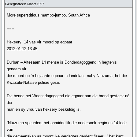
Geregistreer:
Maart 1997
More superstitious mambo-jumbo, South Africa
===
Heksery: 14 vas vir moord op egpaar
2012-01-12 13:45
Durban – Altesaam 14 mense is Donderdagoggend in hegtenis
geneem vir
die moord op ‘n bejaarde egpaar in Lindelani, naby Ntuzuma, het die
KwaZulu-Natalse polisie gesê.
Die bende het Woensdagoggend die egpaar aan die brand gesteek ná
die
man en sy vrou van heksery beskuldig is.
“Ntuzuma-speurders het onmiddellik die ondersoek begin en 14 lede
van
die gemeenskap as moontlike verdagtes geïdentifiseer...” het kapt.