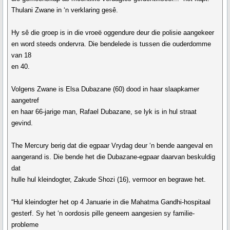
Thulani Zwane in ‘n verklaring gesê.
Hy sê die groep is in die vroeë oggendure deur die polisie aangekeer
en word steeds ondervra. Die bendelede is tussen die ouderdomme
van 18
en 40.
Volgens Zwane is Elsa Dubazane (60) dood in haar slaapkamer
aangetref
en haar 66-jarige man, Rafael Dubazane, se lyk is in hul straat
gevind.
The Mercury berig dat die egpaar Vrydag deur ‘n bende aangeval en
aangerand is. Die bende het die Dubazane-egpaar daarvan beskuldig
dat
hulle hul kleindogter, Zakude Shozi (16), vermoor en begrawe het.
“Hul kleindogter het op 4 Januarie in die Mahatma Gandhi-hospitaal
gesterf. Sy het ‘n oordosis pille geneem aangesien sy familie-
probleme