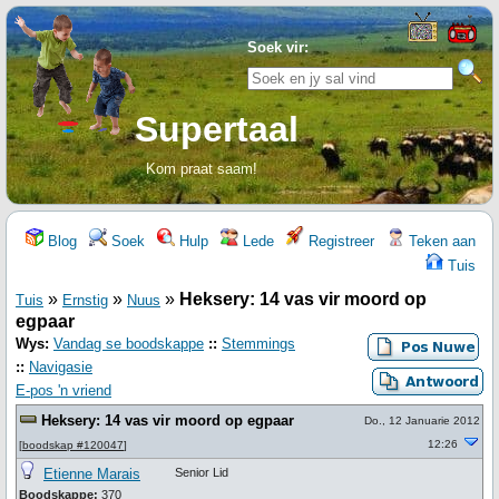
Soek vir:
Supertaal
Kom praat saam!
Blog
Soek
Hulp
Lede
Registreer
Teken aan
Tuis
»
»
»
Heksery: 14 vas vir moord op
Tuis
Ernstig
Nuus
egpaar
Wys:
Vandag se boodskappe
::
Stemmings
::
Navigasie
E-pos 'n vriend
Heksery: 14 vas vir moord op egpaar
Do., 12 Januarie 2012
12:26
[
boodskap #120047
]
Etienne Marais
Senior Lid
Boodskappe:
370