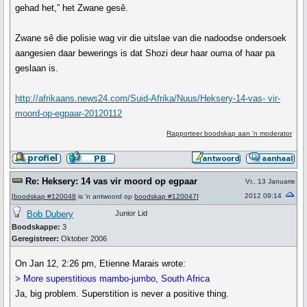
gehad het,” het Zwane gesê.
Zwane sê die polisie wag vir die uitslae van die nadoodse ondersoek
aangesien daar bewerings is dat Shozi deur haar ouma of haar pa
geslaan is.
http://afrikaans.news24.com/Suid-Afrika/Nuus/Heksery-14-vas- vir-
moord-op-egpaar-20120112
Rapporteer boodskap aan 'n moderator
Re: Heksery: 14 vas vir moord op egpaar
Vr., 13 Januarie
2012 09:14
[
boodskap #120048
is 'n antwoord op
boodskap #120047
]
Bob Dubery
Junior Lid
Boodskappe:
3
Geregistreer:
Oktober 2006
On Jan 12, 2:26 pm, Etienne Marais wrote:
> More superstitious mambo-jumbo, South Africa
Ja, big problem. Superstition is never a positive thing.