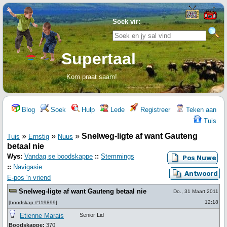
Soek vir:
Supertaal
Kom praat saam!
Blog
Soek
Hulp
Lede
Registreer
Teken aan
Tuis
»
»
»
Snelweg-ligte af want Gauteng
Tuis
Ernstig
Nuus
betaal nie
Wys:
Vandag se boodskappe
::
Stemmings
::
Navigasie
E-pos 'n vriend
Snelweg-ligte af want Gauteng betaal nie
Do., 31 Maart 2011
12:18
[
boodskap #119899
]
Etienne Marais
Senior Lid
Boodskappe:
370