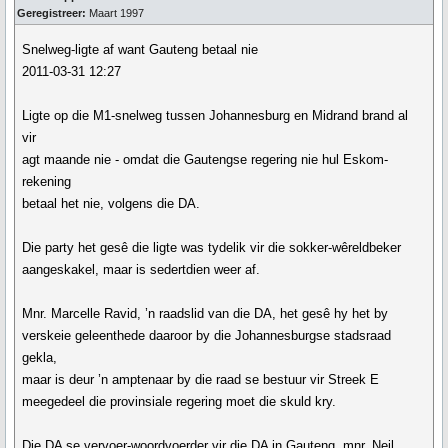
Geregistreer:
Maart 1997
Snelweg-ligte af want Gauteng betaal nie
2011-03-31 12:27
Ligte op die M1-snelweg tussen Johannesburg en Midrand brand al
vir
agt maande nie - omdat die Gautengse regering nie hul Eskom-
rekening
betaal het nie, volgens die DA.
Die party het gesê die ligte was tydelik vir die sokker-wêreldbeker
aangeskakel, maar is sedertdien weer af.
Mnr. Marcelle Ravid, ’n raadslid van die DA, het gesê hy het by
verskeie geleenthede daaroor by die Johannesburgse stadsraad
gekla,
maar is deur ’n amptenaar by die raad se bestuur vir Streek E
meegedeel die provinsiale regering moet die skuld kry.
Die DA se vervoer-woordvoerder vir die DA in Gauteng, mnr. Neil