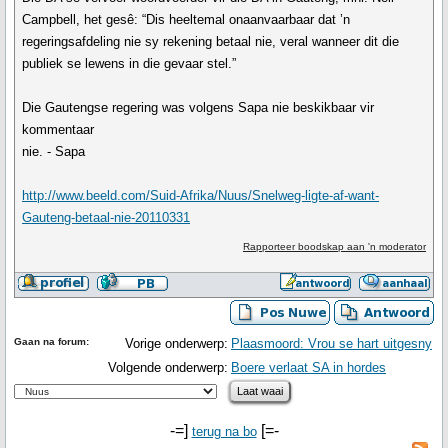
Campbell, het gesê: “Dis heeltemal onaanvaarbaar dat ’n
regeringsafdeling nie sy rekening betaal nie, veral wanneer dit die
publiek se lewens in die gevaar stel.”
Die Gautengse regering was volgens Sapa nie beskikbaar vir
kommentaar
nie. - Sapa
http://www.beeld.com/Suid-Afrika/Nuus/Snelweg-ligte-af-want-
Gauteng-betaal-nie-20110331
Rapporteer boodskap aan 'n moderator
Gaan na forum:
Vorige onderwerp:
Plaasmoord: Vrou se hart uitgesny
Volgende onderwerp:
Boere verlaat SA in hordes
-=]
[=-
terug na bo