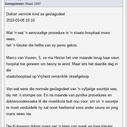
Geregistreer:
Maart 1997
Dokter vermink kind se geslagsdeel
2010-03-08 10:10
Wat ‘n wat ’n eenvoudige prosedure in ’n staats-hospitaal moes
wees,
het ‘n kleuter die helfte van sy penis gekos.
Marco van Vuuren, 5, se ma Hester het vier maande terug haar seun
hospital toe geneem om besny te word. Maar iets het daardie dag in
die
staatshospitaal op Vryheid verskriklik skeefgeloop.
Van wat eens die normale geslagsdeel van ’n vyfjarige seuntjie was,
bly net ’n stompie oor. En ná maande van pynlike prosedures en
doktersondersoeke lê die moeilikste bult nou voor: om vir ’n seuntjie
te moet verduidelik hy sal nooit heeltemal soos ander seuns en jong
mans wees nie.
Die Kubaanse dokter moes net ’n klein snit maak en haar kleuter