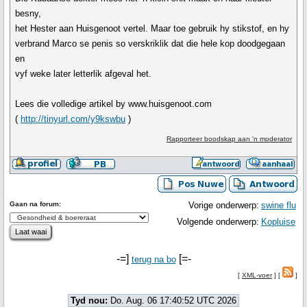
besny,
het Hester aan Huisgenoot vertel. Maar toe gebruik hy stikstof, en hy
verbrand Marco se penis so verskriklik dat die hele kop doodgegaan
en
vyf weke later letterlik afgeval het.
Lees die volledige artikel by www.huisgenoot.com
(
http://tinyurl.com/y9kswbu
)
Rapporteer boodskap aan 'n moderator
Gaan na forum:
Vorige onderwerp:
swine flu
Volgende onderwerp:
Kopluise
-=]
[=-
terug na bo
[
XML-voer
] [
]
Tyd nou:
Do. Aug. 06 17:40:52 UTC 2026