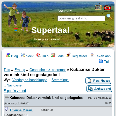
Soek vir:
Supertaal
Kom praat saam!
Blog
Soek
Hulp
Lede
Registreer
Teken aan
Tuis
»
»
»
Kubaanse Dokter
Tuis
Ernstig
Gesondheid & boereraat
vermink kind se geslagsdeel
Wys:
Vandag se boodskappe
::
Stemmings
::
Navigasie
E-pos 'n vriend
Kubaanse Dokter vermink kind se geslagsdeel
Ma., 08 Maart 2010
16:35
[
boodskap #119385
]
Etienne Marais
Senior Lid
Boodskappe:
370