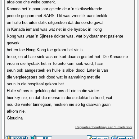
afgelope drie weke opmerk.
Kanada het 'n paar jaar gelede deur 'n skrikwekkende
periode gegaan met SARS. Dit was vreeslik aansteeklik,
en hulle het uiteindelik uitgereken dat die eerste geval
in Kanada iemand was wat net in die hysbak in Hong
Kong was waar 'n Sjinese dokter was, wat blykbaar met pasiënte
gewerk
het en toe Hong Kong toe gekom het vir 'n
troue, en al baie siek was en kort daarna gesterf het. Die Kanadese
vrou in die hysbak het in Toronto kom siek word, haar
seun ook aangesteek en hulle is albei dood. Later is van
die verpleegsters ook dood wat in aanraking met die
seun in die hospitaal gekom het.
Hulle sê ons is gelukkig dat ons dit nie in die winter
hier kry nie, en dat die mense in die suidelike halfrond, wat
nou die winter binnegaan, miskien nie so lig daarvan gaan
afkom nie.
Gloudina
Rapporteer boodskap aan 'n moderator