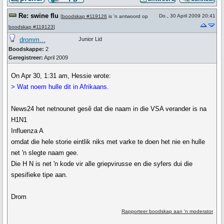
Re: swine flu
Do., 30 April 2009 20:41
[
boodskap #119126
is 'n antwoord op
boodskap #119123
]
dromm...
Junior Lid
Boodskappe:
2
Geregistreer:
April 2009
On Apr 30, 1:31 am, Hessie wrote:
> Wat noem hulle dit in Afrikaans.
News24 het netnounet gesê dat die naam in die VSA verander is na
H1N1
Influenza A
omdat die hele storie eintlik niks met varke te doen het nie en hulle
net 'n slegte naam gee.
Die H N is net 'n kode vir alle griepvirusse en die syfers dui die
spesifieke tipe aan.
Drom
Rapporteer boodskap aan 'n moderator