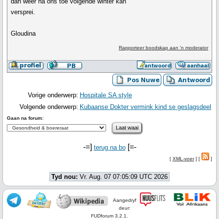
dan weer na ons toe volgende winter kan
versprei.
Gloudina
Rapporteer boodskap aan 'n moderator
Vorige onderwerp:
Hospitale SA style
Volgende onderwerp:
Kubaanse Dokter vermink kind se geslagsdeel
Gaan na forum:
-=]
[=-
terug na bo
[
XML-voer
] [
]
Tyd nou:
Vr. Aug. 07 07:05:09 UTC 2026
Aangedryf
deur:
FUDforum 3.2.1.