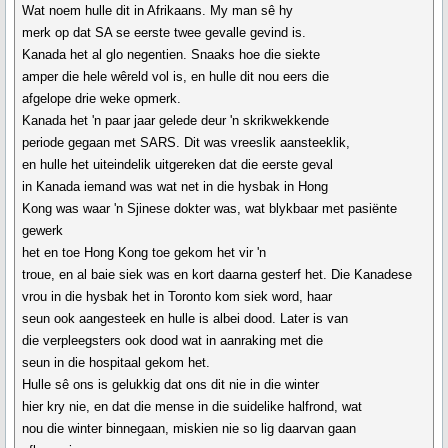
Wat noem hulle dit in Afrikaans. My man sê hy
merk op dat SA se eerste twee gevalle gevind is.
Kanada het al glo negentien. Snaaks hoe die siekte
amper die hele wêreld vol is, en hulle dit nou eers die
afgelope drie weke opmerk.
Kanada het 'n paar jaar gelede deur 'n skrikwekkende
periode gegaan met SARS. Dit was vreeslik aansteeklik,
en hulle het uiteindelik uitgereken dat die eerste geval
in Kanada iemand was wat net in die hysbak in Hong
Kong was waar 'n Sjinese dokter was, wat blykbaar met pasiënte
gewerk
het en toe Hong Kong toe gekom het vir 'n
troue, en al baie siek was en kort daarna gesterf het. Die Kanadese
vrou in die hysbak het in Toronto kom siek word, haar
seun ook aangesteek en hulle is albei dood. Later is van
die verpleegsters ook dood wat in aanraking met die
seun in die hospitaal gekom het.
Hulle sê ons is gelukkig dat ons dit nie in die winter
hier kry nie, en dat die mense in die suidelike halfrond, wat
nou die winter binnegaan, miskien nie so lig daarvan gaan