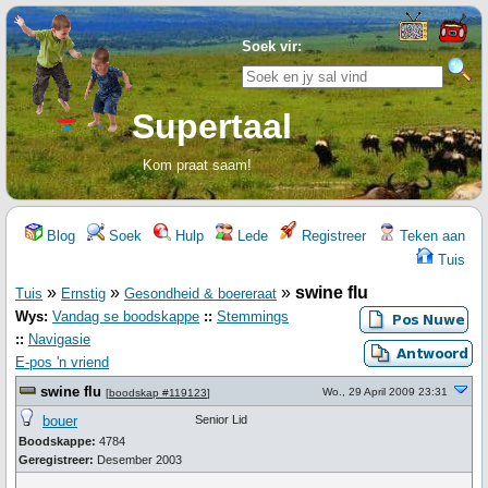
Soek vir:
Supertaal
Kom praat saam!
Blog
Soek
Hulp
Lede
Registreer
Teken aan
Tuis
»
»
»
swine flu
Tuis
Ernstig
Gesondheid & boereraat
Wys:
Vandag se boodskappe
::
Stemmings
::
Navigasie
E-pos 'n vriend
swine flu
Wo., 29 April 2009 23:31
[
boodskap #119123
]
bouer
Senior Lid
Boodskappe:
4784
Geregistreer:
Desember 2003