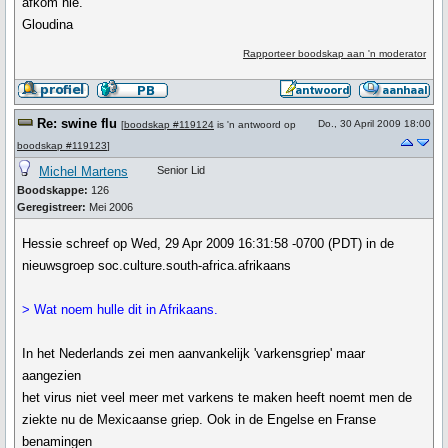
afkom nie.
Gloudina
Rapporteer boodskap aan 'n moderator
Re: swine flu
Do., 30 April 2009 18:00
[
boodskap #119124
is 'n antwoord op
boodskap #119123
]
Michel Martens
Senior Lid
Boodskappe:
126
Geregistreer:
Mei 2006
Hessie schreef op Wed, 29 Apr 2009 16:31:58 -0700 (PDT) in de
nieuwsgroep soc.culture.south-africa.afrikaans
> Wat noem hulle dit in Afrikaans.
In het Nederlands zei men aanvankelijk 'varkensgriep' maar
aangezien
het virus niet veel meer met varkens te maken heeft noemt men de
ziekte nu de Mexicaanse griep. Ook in de Engelse en Franse
benamingen