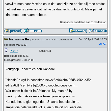
verwijst men naar Mexico en in dat land zijn ze er niet blij mee omdat
het niet eens zeker is dat het virus daar echt ontstond. Maar ja, het
kind moet een naam hebben.
Rapporteer boodskap aan 'n moderator
Re: swine flu
Do., 30 April 2009 18:05
[
boodskap #119125
is 'n antwoord op
boodskap #119123
]
PietR
Senior Lid
Boodskappe:
3341
Geregistreer:
Julie 2003
Varkgriep...endemies aan Kanada!
"Hessie" skryf in boodskap news:3b944bb4-96d8-496c-a35e-
e44aa6d17cef @ s1g2000prd.googlegroups.com...
Wat noem hulle dit in Afrikaans. My man sê hy
merk op dat SA se eerste twee gevalle gevind is.
Kanada het al glo negentien. Snaaks hoe die siekte
amper die hele wêreld vol is, en hulle dit nou eers die