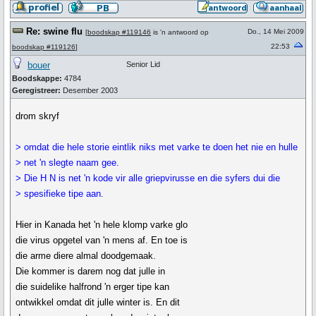
Re: swine flu
Do., 14 Mei 2009
[
boodskap #119146
is 'n antwoord op
22:53
boodskap #119126
]
bouer
Senior Lid
Boodskappe:
4784
Geregistreer:
Desember 2003
drom skryf
> omdat die hele storie eintlik niks met varke te doen het nie en hulle
> net 'n slegte naam gee.
> Die H N is net 'n kode vir alle griepvirusse en die syfers dui die
> spesifieke tipe aan.
Hier in Kanada het 'n hele klomp varke glo
die virus opgetel van 'n mens af. En toe is
die arme diere almal doodgemaak.
Die kommer is darem nog dat julle in
die suidelike halfrond 'n erger tipe kan
ontwikkel omdat dit julle winter is. En dit