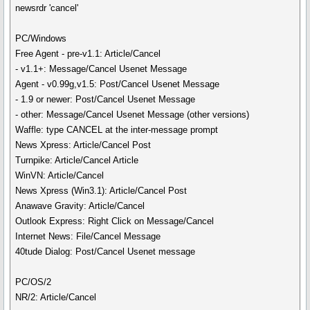
newsrdr 'cancel'
PC/Windows
Free Agent - pre-v1.1: Article/Cancel
- v1.1+: Message/Cancel Usenet Message
Agent - v0.99g,v1.5: Post/Cancel Usenet Message
- 1.9 or newer: Post/Cancel Usenet Message
- other: Message/Cancel Usenet Message (other versions)
Waffle: type CANCEL at the inter-message prompt
News Xpress: Article/Cancel Post
Turnpike: Article/Cancel Article
WinVN: Article/Cancel
News Xpress (Win3.1): Article/Cancel Post
Anawave Gravity: Article/Cancel
Outlook Express: Right Click on Message/Cancel
Internet News: File/Cancel Message
40tude Dialog: Post/Cancel Usenet message
PC/OS/2
NR/2: Article/Cancel