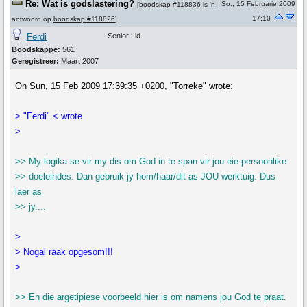
Re: Wat is godslastering?
So., 15 Februarie 2009
[
boodskap #118836
is 'n
17:10
antwoord op
boodskap #118826
]
Ferdi
Senior Lid
Boodskappe:
561
Geregistreer:
Maart 2007
On Sun, 15 Feb 2009 17:39:35 +0200, "Torreke" wrote:
> "Ferdi" < wrote
>
>> My logika se vir my dis om God in te span vir jou eie persoonlike
>> doeleindes. Dan gebruik jy hom/haar/dit as JOU werktuig. Dus
laer as
>> jy....
>
> Nogal raak opgesom!!!
>
>> En die argetipiese voorbeeld hier is om namens jou God te praat.