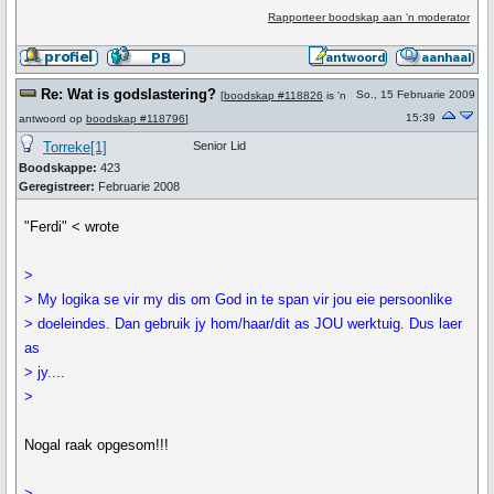
Rapporteer boodskap aan 'n moderator
Re: Wat is godslastering?
So., 15 Februarie 2009
[
boodskap #118826
is 'n
15:39
antwoord op
boodskap #118796
]
Torreke[1]
Senior Lid
Boodskappe:
423
Geregistreer:
Februarie 2008
"Ferdi" < wrote
>
> My logika se vir my dis om God in te span vir jou eie persoonlike
> doeleindes. Dan gebruik jy hom/haar/dit as JOU werktuig. Dus laer
as
> jy....
>
Nogal raak opgesom!!!
>