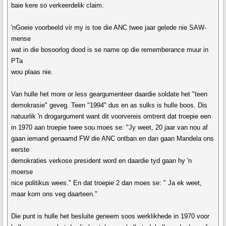
baie kere so verkeerdelik claim.
'nGoeie voorbeeld vir my is toe die ANC twee jaar gelede nie SAW-
mense
wat in die bosoorlog dood is se name op die rememberance muur in
PTa
wou plaas nie.
Van hulle het more or less geargumenteer daardie soldate het "teen
demokrasie" geveg. Teen "1994" dus en as sulks is hulle boos. Dis
natuurlik 'n drogargument want dit voorvereis omtrent dat troepie een
in 1970 aan troepie twee sou moes se: "Jy weet, 20 jaar van nou af
gaan iemand genaamd FW die ANC ontban en dan gaan Mandela ons
eerste
demokraties verkose president word en daardie tyd gaan hy 'n
moerse
nice politikus wees." En dat troepie 2 dan moes se: " Ja ek weet,
maar kom ons veg daarteen."
Die punt is hulle het besluite geneem soos werklikhede in 1970 voor