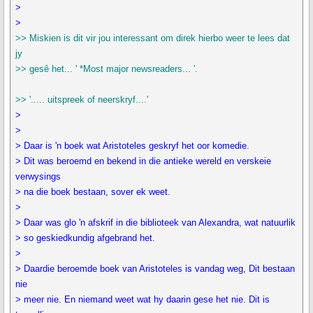
>
>
>> Miskien is dit vir jou interessant om direk hierbo weer te lees dat
jy
>> gesê het... ' *Most major newsreaders... '.
>> '..... uitspreek of neerskryf....'
>
>
> Daar is 'n boek wat Aristoteles geskryf het oor komedie.
> Dit was beroemd en bekend in die antieke wereld en verskeie
verwysings
> na die boek bestaan, sover ek weet.
>
> Daar was glo 'n afskrif in die biblioteek van Alexandra, wat natuurlik
> so geskiedkundig afgebrand het.
>
> Daardie beroemde boek van Aristoteles is vandag weg, Dit bestaan
nie
> meer nie. En niemand weet wat hy daarin gese het nie. Dit is