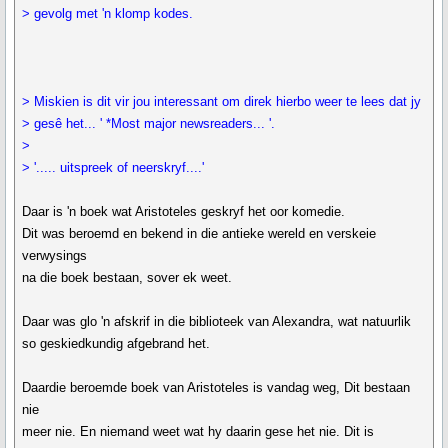
> gevolg met 'n klomp kodes.
> Miskien is dit vir jou interessant om direk hierbo weer te lees dat jy
> gesê het... ' *Most major newsreaders... '.
>
> '..... uitspreek of neerskryf....'
Daar is 'n boek wat Aristoteles geskryf het oor komedie.
Dit was beroemd en bekend in die antieke wereld en verskeie
verwysings
na die boek bestaan, sover ek weet.
Daar was glo 'n afskrif in die biblioteek van Alexandra, wat natuurlik
so geskiedkundig afgebrand het.
Daardie beroemde boek van Aristoteles is vandag weg, Dit bestaan
nie
meer nie. En niemand weet wat hy daarin gese het nie. Dit is