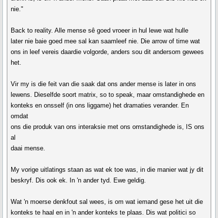
nie."
Back to reality. Alle mense sê goed vroeer in hul lewe wat hulle
later nie baie goed mee sal kan saamleef nie. Die arrow of time wat
ons in leef vereis daardie volgorde, anders sou dit andersom gewees
het.
Vir my is die feit van die saak dat ons ander mense is later in ons
lewens. Dieselfde soort matrix, so to speak, maar omstandighede en
konteks en onsself (in ons liggame) het dramaties verander. En
omdat
ons die produk van ons interaksie met ons omstandighede is, IS ons
al
daai mense.
My vorige uitlatings staan as wat ek toe was, in die manier wat jy dit
beskryf. Dis ook ek. In 'n ander tyd. Ewe geldig.
Wat 'n moerse denkfout sal wees, is om wat iemand gese het uit die
konteks te haal en in 'n ander konteks te plaas. Dis wat politici so