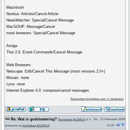
Macintosh
Nuntius: Articles/Cancel Article
NewsWatcher: Special/Cancel Message
MacSOUP: Message/Cancel
most browsers: Special/Cancel Message
Amiga
Thor 2.6: Event Commands/Cancel Message
Web Browsers
Netscape: Edit/Cancel This Message (most versions 2.0+)
Mosaic: none
Lynx: none
Internet Explorer 4.0: compose/cancel messages
Rapporteer boodskap aan 'n moderator
Re: Wat is godslastering?
So., 15 Februarie 2009
[
boodskap #118816
is 'n
13:47
antwoord op
boodskap #118814
]