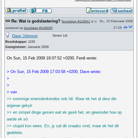
Re: Wat is godslastering?
So., 15 Februarie 2009
[
boodskap #118841
is 'n
17:29
antwoord op
boodskap #118835
]
Daun Johnson
Senior Lid
Boodskappe:
1155
Geregistreer:
Januarie 2009
On Sun, 15 Feb 2009 19:07:52 +0200, Ferdi wrote:
> On Sun, 15 Feb 2009 17:03:58 +0200, Dave wrote:
>
>
> van
>> sommige enersdenkendes ook hê. Maar ek het al deur die
argiewe gekyk
>> en simpel dinge gesien wat ek gesê het, en gewonder hoe op
aarde ek sò
>> stupid kon wees. En, jy sal dit snaaks vind, maar ek het dit
gedelete.