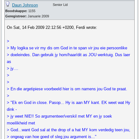
Daun Johnson
Senior Lid
Boodskappe:
1155
Geregistreer:
Januarie 2009
On Sat, 14 Feb 2009 22:12:56 +0200, Ferdi wrote:
>
> My logika se vir my dis om God in te span vir jou eie persoonlike
> doeleindes. Dan gebruik jy hom/haar/dit as JOU werktuig. Dus laer
as
> jy....
>
>
> En die argetipiese voorbeeld hier is om namens jou God te praat.
>
> "Ek en God in close. Pasop... Hy is aan MY kant. EK weet wat Hy
dink -
> jy weet NIE!! So argumenteer/verskil met MY en jy soek
moeilikheid met
> God...want God sal at the drop of a hat MY kom verdedig teen jou,
> ongeag van hoe goed of sleg jou argument is..."