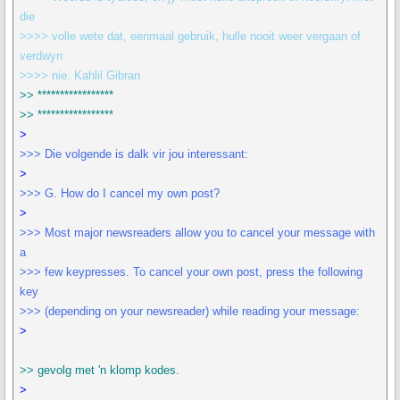
die
>>>> volle wete dat, eenmaal gebruik, hulle nooit weer vergaan of
verdwyn
>>>> nie. Kahlil Gibran
>> *****************
>> *****************
>
>>> Die volgende is dalk vir jou interessant:
>
>>> G. How do I cancel my own post?
>
>>> Most major newsreaders allow you to cancel your message with
a
>>> few keypresses. To cancel your own post, press the following
key
>>> (depending on your newsreader) while reading your message:
>
>> gevolg met 'n klomp kodes.
>