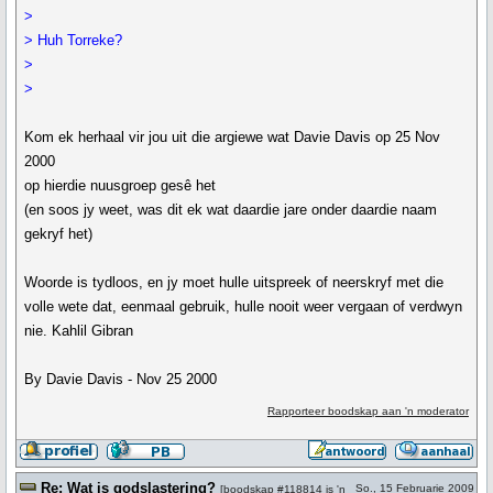
>
> Huh Torreke?
>
>
Kom ek herhaal vir jou uit die argiewe wat Davie Davis op 25 Nov
2000
op hierdie nuusgroep gesê het
(en soos jy weet, was dit ek wat daardie jare onder daardie naam
gekryf het)
Woorde is tydloos, en jy moet hulle uitspreek of neerskryf met die
volle wete dat, eenmaal gebruik, hulle nooit weer vergaan of verdwyn
nie. Kahlil Gibran
By Davie Davis - Nov 25 2000
Rapporteer boodskap aan 'n moderator
Re: Wat is godslastering?
So., 15 Februarie 2009
[
boodskap #118814
is 'n