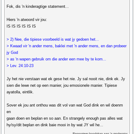
Fok, dis 'n kinderagtige statement...
Hiers 'n atwoord vir jou:
IS IS IS IS IS IS
> 2) Nee, die tipiese voorbeeld is wat jy gedoen het...
> Kwaad vir 'n ander mens, baklei met 'n ander mens, en dan probeer
jy God
> as 'n wapen gebruik om die ander een mee by te kom...
> Lev. 24:10-23
Jy het nie verstaan wat ek gese het nie. Jy sal nooit nie, dink ek. Jy
sien die lewe net op een manier, jou emosionele manier. Tipiese
ayatolla, eintlik.
Sover ek jou ant onthou was dit vol van wat God dink en wil doenm
en
gaan doen en beplan en so aan. En strangely enough pas alles wat
hy/sy/dit beplan en dink baie mooi in by wat JY wil he...
Rapporteer boodskap aan 'n moderator