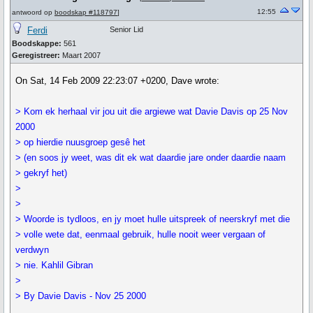
12:55
antwoord op
boodskap #118797
]
Ferdi
Senior Lid
Boodskappe:
561
Geregistreer:
Maart 2007
On Sat, 14 Feb 2009 22:23:07 +0200, Dave wrote:
> Kom ek herhaal vir jou uit die argiewe wat Davie Davis op 25 Nov
2000
> op hierdie nuusgroep gesê het
> (en soos jy weet, was dit ek wat daardie jare onder daardie naam
> gekryf het)
>
>
> Woorde is tydloos, en jy moet hulle uitspreek of neerskryf met die
> volle wete dat, eenmaal gebruik, hulle nooit weer vergaan of
verdwyn
> nie. Kahlil Gibran
>
> By Davie Davis - Nov 25 2000