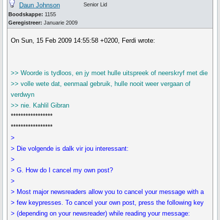
Daun Johnson
Senior Lid
Boodskappe:
1155
Geregistreer:
Januarie 2009
On Sun, 15 Feb 2009 14:55:58 +0200, Ferdi wrote:
>> Woorde is tydloos, en jy moet hulle uitspreek of neerskryf met die
>> volle wete dat, eenmaal gebruik, hulle nooit weer vergaan of
verdwyn
>> nie. Kahlil Gibran
*****************
*****************
>
> Die volgende is dalk vir jou interessant:
>
> G. How do I cancel my own post?
>
> Most major newsreaders allow you to cancel your message with a
> few keypresses. To cancel your own post, press the following key
> (depending on your newsreader) while reading your message: