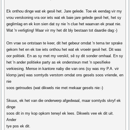
Ek onthou dinge wat ek gesê het. Jare gelede. Toe ek eendag vir my
vrou verskoning vra oor iets wat ek baie jare gelede gesê het, het sy
geglimlag en ek kon sien dat sy nie 'n clue het waarvan ek praat nie.
Wat 'n verligting! Maar vir my het dit bly bestaan tot daardie dag:-)
Om vrae se ontstaan te keer, dit het gebeur omdat 'n tema ter sprake
gekom het en ek toe iets onthou het wat ek vroeër gesê het. Dit was
oor politiek. En as sy met my verskil, sê sy dit sonder omhaal. En sy
het 'n ander politieke party as ek ondersteun met 'n spesifieke
verkiesing. Mense in kantore naby die van ons (sy was my P.A. vir
klomp jare) was somtyds verstom omdat ons gesels soos vriende, en
nie
soos getroudes (wat dikwels nie met mekaar gesels nie:-)
Skuus, ek het van die onderwerp afgedwaal, maar somtyds skryf ek
dinge
soos dit in my kop opkom terwyl ek lees. Dikwels vee ek dit uit.
Ander
tye pos ek dit.