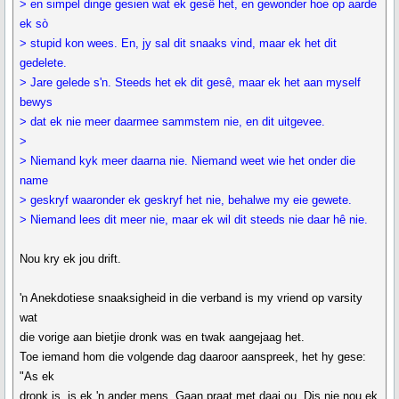
> en simpel dinge gesien wat ek gesê het, en gewonder hoe op aarde
ek sò
> stupid kon wees. En, jy sal dit snaaks vind, maar ek het dit
gedelete.
> Jare gelede s'n. Steeds het ek dit gesê, maar ek het aan myself
bewys
> dat ek nie meer daarmee sammstem nie, en dit uitgevee.
>
> Niemand kyk meer daarna nie. Niemand weet wie het onder die
name
> geskryf waaronder ek geskryf het nie, behalwe my eie gewete.
> Niemand lees dit meer nie, maar ek wil dit steeds nie daar hê nie.
Nou kry ek jou drift.
'n Anekdotiese snaaksigheid in die verband is my vriend op varsity
wat
die vorige aan bietjie dronk was en twak aangejaag het.
Toe iemand hom die volgende dag daaroor aanspreek, het hy gese:
"As ek
dronk is, is ek 'n ander mens. Gaan praat met daai ou. Dis nie nou ek