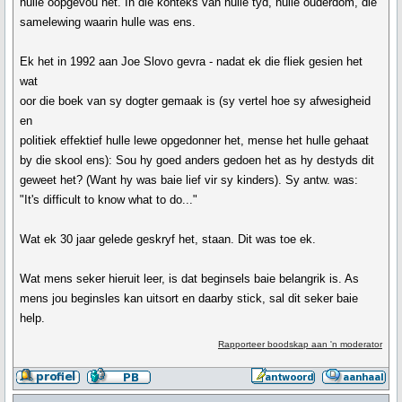
hulle oopgevou het. In die konteks van hulle tyd, hulle ouderdom, die
samelewing waarin hulle was ens.
Ek het in 1992 aan Joe Slovo gevra - nadat ek die fliek gesien het
wat
oor die boek van sy dogter gemaak is (sy vertel hoe sy afwesigheid
en
politiek effektief hulle lewe opgedonner het, mense het hulle gehaat
by die skool ens): Sou hy goed anders gedoen het as hy destyds dit
geweet het? (Want hy was baie lief vir sy kinders). Sy antw. was:
"It's difficult to know what to do..."
Wat ek 30 jaar gelede geskryf het, staan. Dit was toe ek.
Wat mens seker hieruit leer, is dat beginsels baie belangrik is. As
mens jou beginsles kan uitsort en daarby stick, sal dit seker baie
help.
Rapporteer boodskap aan 'n moderator