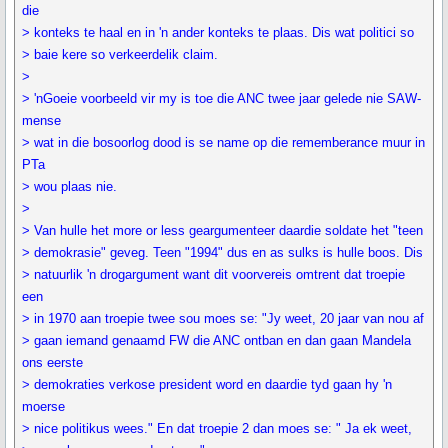
die
> konteks te haal en in 'n ander konteks te plaas. Dis wat politici so
> baie kere so verkeerdelik claim.
>
> 'nGoeie voorbeeld vir my is toe die ANC twee jaar gelede nie SAW-
mense
> wat in die bosoorlog dood is se name op die rememberance muur in
PTa
> wou plaas nie.
>
> Van hulle het more or less geargumenteer daardie soldate het "teen
> demokrasie" geveg. Teen "1994" dus en as sulks is hulle boos. Dis
> natuurlik 'n drogargument want dit voorvereis omtrent dat troepie
een
> in 1970 aan troepie twee sou moes se: "Jy weet, 20 jaar van nou af
> gaan iemand genaamd FW die ANC ontban en dan gaan Mandela
ons eerste
> demokraties verkose president word en daardie tyd gaan hy 'n
moerse
> nice politikus wees." En dat troepie 2 dan moes se: " Ja ek weet,