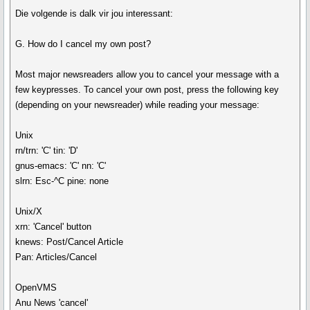
Die volgende is dalk vir jou interessant:
G. How do I cancel my own post?
Most major newsreaders allow you to cancel your message with a
few keypresses. To cancel your own post, press the following key
(depending on your newsreader) while reading your message:
Unix
rn/trn: 'C' tin: 'D'
gnus-emacs: 'C' nn: 'C'
slrn: Esc-^C pine: none
Unix/X
xrn: 'Cancel' button
knews: Post/Cancel Article
Pan: Articles/Cancel
OpenVMS
Anu News 'cancel'