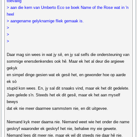
toevallig
> aan die kern van Umberto Eco se boek Name of the Rose wat in 'n
heel
> aangename gelyknamige fliek gemaak is.
>
>
>
Daar mag sin wees in wat jy sê, en jy sal selfs die ondersteuning van
sommige enersdenkendes ook hê. Maar ek het al deur die argiewe
gekyk
en simpel dinge gesien wat ek gesê het, en gewonder hoe op aarde
ek sò
stupid kon wees. En, jy sal dit snaaks vind, maar ek het dit gedelete.
Jare gelede s'n. Steeds het ek dit gesê, maar ek het aan myself
bewys
dat ek nie meer daarmee sammstem nie, en dit uitgevee.
Niemand kyk meer daarna nie. Niemand weet wie het onder die name
geskryf waaronder ek geskryf het nie, behalwe my eie gewete.
Niemand lees dit meer nie, maar ek wil dit steeds nie daar hê nie.