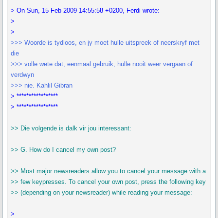
> On Sun, 15 Feb 2009 14:55:58 +0200, Ferdi wrote:
>
>
>>> Woorde is tydloos, en jy moet hulle uitspreek of neerskryf met
die
>>> volle wete dat, eenmaal gebruik, hulle nooit weer vergaan of
verdwyn
>>> nie. Kahlil Gibran
> *****************
> *****************
>> Die volgende is dalk vir jou interessant:
>> G. How do I cancel my own post?
>> Most major newsreaders allow you to cancel your message with a
>> few keypresses. To cancel your own post, press the following key
>> (depending on your newsreader) while reading your message:
>