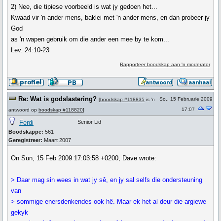
2) Nee, die tipiese voorbeeld is wat jy gedoen het...
Kwaad vir 'n ander mens, baklei met 'n ander mens, en dan probeer jy
God
as 'n wapen gebruik om die ander een mee by te kom...
Lev. 24:10-23
Rapporteer boodskap aan 'n moderator
Re: Wat is godslastering?
So., 15 Februarie 2009
[
boodskap #118835
is 'n
17:07
antwoord op
boodskap #118820
]
Ferdi
Senior Lid
Boodskappe:
561
Geregistreer:
Maart 2007
On Sun, 15 Feb 2009 17:03:58 +0200, Dave wrote:
> Daar mag sin wees in wat jy sê, en jy sal selfs die ondersteuning
van
> sommige enersdenkendes ook hê. Maar ek het al deur die argiewe
gekyk