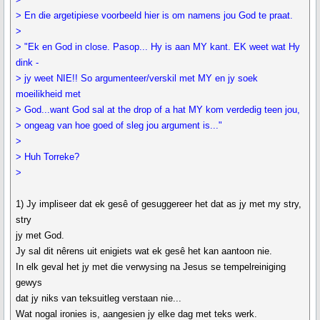
> En die argetipiese voorbeeld hier is om namens jou God te praat.
>
> "Ek en God in close. Pasop... Hy is aan MY kant. EK weet wat Hy
dink -
> jy weet NIE!! So argumenteer/verskil met MY en jy soek
moeilikheid met
> God...want God sal at the drop of a hat MY kom verdedig teen jou,
> ongeag van hoe goed of sleg jou argument is..."
>
> Huh Torreke?
>
1) Jy impliseer dat ek gesê of gesuggereer het dat as jy met my stry,
stry
jy met God.
Jy sal dit nêrens uit enigiets wat ek gesê het kan aantoon nie.
In elk geval het jy met die verwysing na Jesus se tempelreiniging
gewys
dat jy niks van teksuitleg verstaan nie...
Wat nogal ironies is, aangesien jy elke dag met teks werk.