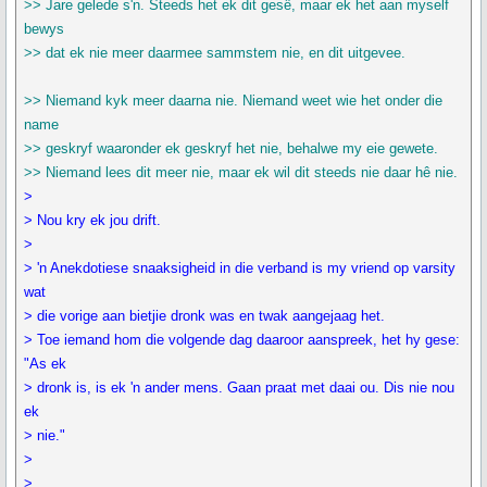
>> Jare gelede s'n. Steeds het ek dit gesê, maar ek het aan myself
bewys
>> dat ek nie meer daarmee sammstem nie, en dit uitgevee.
>> Niemand kyk meer daarna nie. Niemand weet wie het onder die
name
>> geskryf waaronder ek geskryf het nie, behalwe my eie gewete.
>> Niemand lees dit meer nie, maar ek wil dit steeds nie daar hê nie.
>
> Nou kry ek jou drift.
>
> 'n Anekdotiese snaaksigheid in die verband is my vriend op varsity
wat
> die vorige aan bietjie dronk was en twak aangejaag het.
> Toe iemand hom die volgende dag daaroor aanspreek, het hy gese:
"As ek
> dronk is, is ek 'n ander mens. Gaan praat met daai ou. Dis nie nou
ek
> nie."
>
>