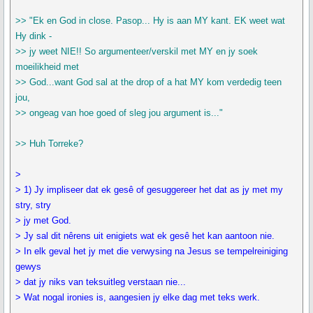
>> "Ek en God in close. Pasop... Hy is aan MY kant. EK weet wat
Hy dink -
>> jy weet NIE!! So argumenteer/verskil met MY en jy soek
moeilikheid met
>> God...want God sal at the drop of a hat MY kom verdedig teen
jou,
>> ongeag van hoe goed of sleg jou argument is..."
>> Huh Torreke?
>
> 1) Jy impliseer dat ek gesê of gesuggereer het dat as jy met my
stry, stry
> jy met God.
> Jy sal dit nêrens uit enigiets wat ek gesê het kan aantoon nie.
> In elk geval het jy met die verwysing na Jesus se tempelreiniging
gewys
> dat jy niks van teksuitleg verstaan nie...
> Wat nogal ironies is, aangesien jy elke dag met teks werk.