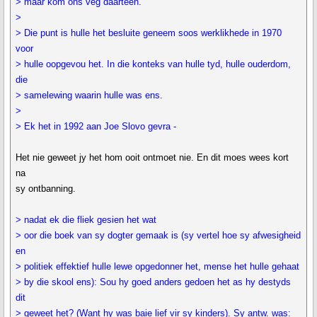
> maar kom ons veg daarteen."
>
> Die punt is hulle het besluite geneem soos werklikhede in 1970
voor
> hulle oopgevou het. In die konteks van hulle tyd, hulle ouderdom,
die
> samelewing waarin hulle was ens.
>
> Ek het in 1992 aan Joe Slovo gevra -
Het nie geweet jy het hom ooit ontmoet nie. En dit moes wees kort
na
sy ontbanning.
> nadat ek die fliek gesien het wat
> oor die boek van sy dogter gemaak is (sy vertel hoe sy afwesigheid
en
> politiek effektief hulle lewe opgedonner het, mense het hulle gehaat
> by die skool ens): Sou hy goed anders gedoen het as hy destyds
dit
> geweet het? (Want hy was baie lief vir sy kinders). Sy antw. was: