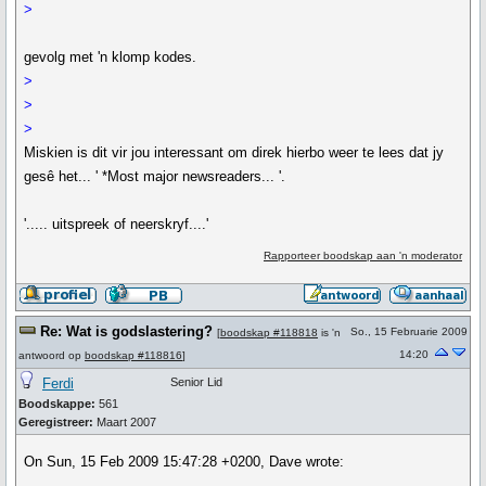
>
gevolg met 'n klomp kodes.
>
>
>
Miskien is dit vir jou interessant om direk hierbo weer te lees dat jy
gesê het... ' *Most major newsreaders... '.
'..... uitspreek of neerskryf....'
Rapporteer boodskap aan 'n moderator
Re: Wat is godslastering?
So., 15 Februarie 2009
[
boodskap #118818
is 'n
14:20
antwoord op
boodskap #118816
]
Ferdi
Senior Lid
Boodskappe:
561
Geregistreer:
Maart 2007
On Sun, 15 Feb 2009 15:47:28 +0200, Dave wrote: