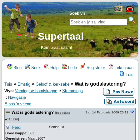
Soek vir:
Supertaal
Kom praat saam!
Blog
Soek
Hulp
Lede
Registreer
Teken aan
Tuis
»
»
»
Wat is godslastering?
Tuis
Ernstig
Geloof & kerksake
Wys:
Vandag se boodskappe
::
Stemmings
::
Navigasie
E-pos 'n vriend
Wat is godslastering?
Sa., 14 Februarie 2009 20:12
[
boodskap
#118796
]
Ferdi
Senior Lid
Boodskappe:
561
Geregistreer:
Maart 2007