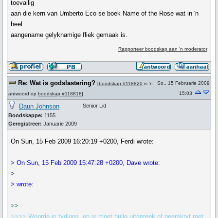
toevallig
aan die kern van Umberto Eco se boek Name of the Rose wat in 'n
heel
aangename gelyknamige fliek gemaak is.
Rapporteer boodskap aan 'n moderator
Re: Wat is godslastering?
So., 15 Februarie 2009
[
boodskap #118820
is 'n
15:03
antwoord op
boodskap #118818
]
Daun Johnson
Senior Lid
Boodskappe:
1155
Geregistreer:
Januarie 2009
On Sun, 15 Feb 2009 16:20:19 +0200, Ferdi wrote:
> On Sun, 15 Feb 2009 15:47:28 +0200, Dave wrote:
>
> wrote:
>>
>>>> Woorde is tydloos, en jy moet hulle uitspreek of neerskryf met