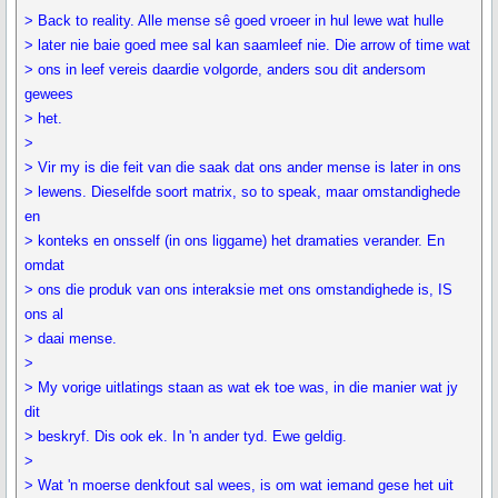
> Back to reality. Alle mense sê goed vroeer in hul lewe wat hulle
> later nie baie goed mee sal kan saamleef nie. Die arrow of time wat
> ons in leef vereis daardie volgorde, anders sou dit andersom
gewees
> het.
>
> Vir my is die feit van die saak dat ons ander mense is later in ons
> lewens. Dieselfde soort matrix, so to speak, maar omstandighede
en
> konteks en onsself (in ons liggame) het dramaties verander. En
omdat
> ons die produk van ons interaksie met ons omstandighede is, IS
ons al
> daai mense.
>
> My vorige uitlatings staan as wat ek toe was, in die manier wat jy
dit
> beskryf. Dis ook ek. In 'n ander tyd. Ewe geldig.
>
> Wat 'n moerse denkfout sal wees, is om wat iemand gese het uit