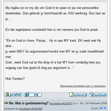
My logika se vir my dis om God in te span vir jou eie persoonlike
doeleindes. Dan gebruik jy hom/haar/dit as JOU werktuig. Dus laer as
jy....
En die argetipiese voorbeeld hier is om namens jou God te praat.
"Ek en God in close. Pasop... Hy is aan MY kant. EK weet wat Hy
dink -
jy weet NIE!! So argumenteer/verskil met MY en jy soek moeilikheid
met
God...want God sal at the drop of a hat MY kom verdedig teen jou,
ongeag van hoe goed of sleg jou argument is..."
Huh Torreke?
Rapporteer boodskap aan 'n moderator
Re: Wat is godslastering?
Sa., 14 Februarie 2009
[
boodskap #118797
is 'n
20:23
antwoord op
boodskap #118796
]