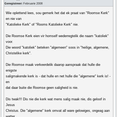
Geregistreer:
Februarie 2008
Wie oplettend lees, sou gemerk het dat ek praat van "Roomse Kerk"
en nie van
"Katolieke Kerk" of "Rooms Katolieke Kerk" nie.
Die Roomse Kerk eien vir homself wederregtelik die naam "katoliek"
voor.
Die woord "katoliek" beteken "algemeen" soos in "heilige, algemene,
Christelike kerk".
Die Roomse maak verkeerdelik daarop aanspraak dat hulle die
enigste
saligmakende kerk is - dat hulle en net hulle die "algemene" kerk is! -
en
dat daar buite die Roomse geen saligheid is nie.
Dis twak!!! Dis nie die kerk wat mens salig maak nie, dis geloof in
Jesus
Christus. Die "algemene" kerk omvat all ware gelowiges, ongeag aan
watter