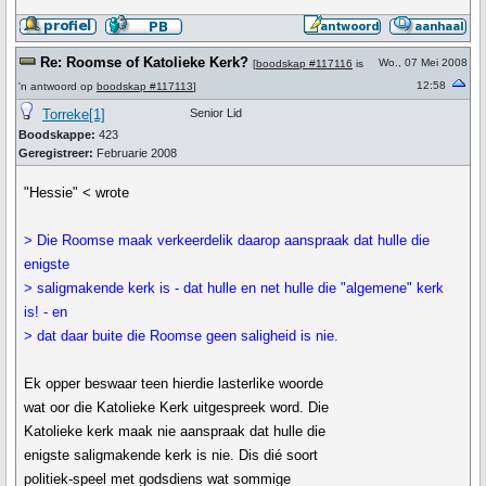
Re: Roomse of Katolieke Kerk?
Wo., 07 Mei 2008
[
boodskap #117116
is
12:58
'n antwoord op
boodskap #117113
]
Torreke[1]
Senior Lid
Boodskappe:
423
Geregistreer:
Februarie 2008
"Hessie" < wrote
> Die Roomse maak verkeerdelik daarop aanspraak dat hulle die
enigste
> saligmakende kerk is - dat hulle en net hulle die "algemene" kerk
is! - en
> dat daar buite die Roomse geen saligheid is nie.
Ek opper beswaar teen hierdie lasterlike woorde
wat oor die Katolieke Kerk uitgespreek word. Die
Katolieke kerk maak nie aanspraak dat hulle die
enigste saligmakende kerk is nie. Dis dié soort
politiek-speel met godsdiens wat sommige