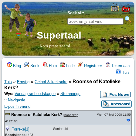
Soek vir:
Supertaal
Kom praat saam!
Blog
Soek
Hulp
Lede
Registreer
Teken aan
Tuis
»
»
»
Roomse of Katolieke
Tuis
Ernstig
Geloof & kerksake
Kerk?
Wys:
Vandag se boodskappe
::
Stemmings
::
Navigasie
E-pos 'n vriend
Roomse of Katolieke Kerk?
Wo., 07 Mei 2008 11:55
[
boodskap
#117105
]
Torreke[1]
Senior Lid
Boodskappe:
423