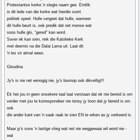
Protestantse kerke 'n slegte naam gee. Eintlik
is dit lede van die kerke wat hierdie soort
politiek speel. Hulle vergeet dat hulle, wanneer
dit hulle beurt is, ook predik dat net mense wat
soos hulle glo, "gered" kan word.
Sover ek kan sien, reik die Katolieke Kerk
met deernis na die Dalai Lama uit. Laat dit
'n les vir almal wees.
Gloudina
Jy's is nie net eenogig nie, jy's boonop ook dikvellig!!!
Ek het jou in geen onsekere taal laat verstaan dat ek nie bereid is om
verder met jou te korrespondeer nie tensy jy toon dat jy bereid is om
ook
die ander kant van 'n saak raak te sien EN te erken as jy verkeerd is.
Maar jy's soos 'n lastige vlieg wat net nie weggewaai wil word nie -
wat