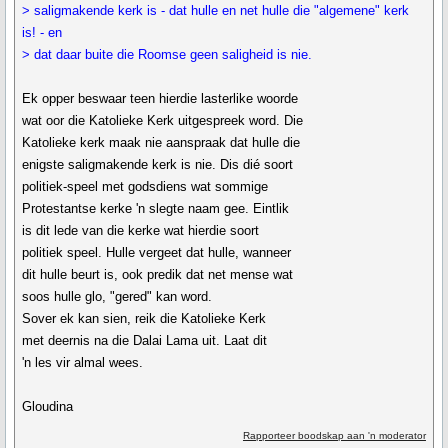
> saligmakende kerk is - dat hulle en net hulle die "algemene" kerk
is! - en
> dat daar buite die Roomse geen saligheid is nie.
Ek opper beswaar teen hierdie lasterlike woorde
wat oor die Katolieke Kerk uitgespreek word. Die
Katolieke kerk maak nie aanspraak dat hulle die
enigste saligmakende kerk is nie. Dis dié soort
politiek-speel met godsdiens wat sommige
Protestantse kerke 'n slegte naam gee. Eintlik
is dit lede van die kerke wat hierdie soort
politiek speel. Hulle vergeet dat hulle, wanneer
dit hulle beurt is, ook predik dat net mense wat
soos hulle glo, "gered" kan word.
Sover ek kan sien, reik die Katolieke Kerk
met deernis na die Dalai Lama uit. Laat dit
'n les vir almal wees.
Gloudina
Rapporteer boodskap aan 'n moderator