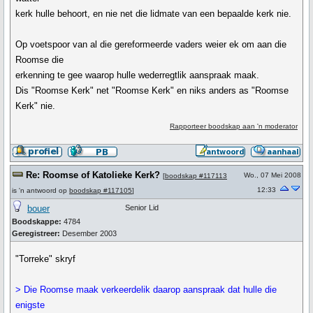
kerk hulle behoort, en nie net die lidmate van een bepaalde kerk nie.
Op voetspoor van al die gereformeerde vaders weier ek om aan die
Roomse die
erkenning te gee waarop hulle wederregtlik aanspraak maak.
Dis "Roomse Kerk" net "Roomse Kerk" en niks anders as "Roomse
Kerk" nie.
Rapporteer boodskap aan 'n moderator
Re: Roomse of Katolieke Kerk?
Wo., 07 Mei 2008
[
boodskap #117113
12:33
is 'n antwoord op
boodskap #117105
]
bouer
Senior Lid
Boodskappe:
4784
Geregistreer:
Desember 2003
"Torreke" skryf
> Die Roomse maak verkeerdelik daarop aanspraak dat hulle die
enigste