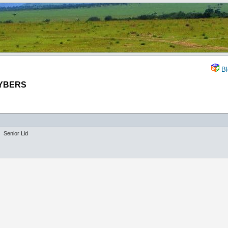
Bl
EYBERS
Senior Lid