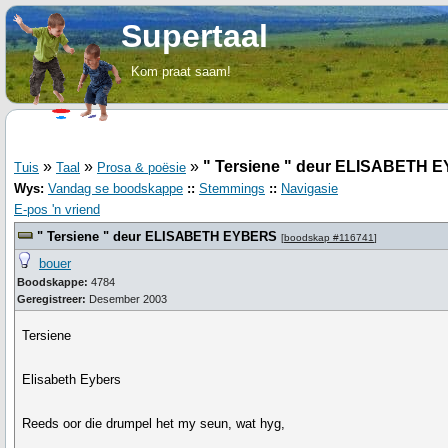
Supertaal
Kom praat saam!
»
»
»
" Tersiene " deur ELISABETH 
Tuis
Taal
Prosa & poësie
Wys:
Vandag se boodskappe
::
Stemmings
::
Navigasie
E-pos 'n vriend
" Tersiene " deur ELISABETH EYBERS
[
boodskap #116741
]
bouer
Boodskappe:
4784
Geregistreer:
Desember 2003
Tersiene
Elisabeth Eybers
Reeds oor die drumpel het my seun, wat hyg,