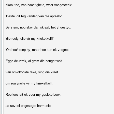
skool toe, van haastigheid, weer vasgesteek:
'Bestel dit tog vandag van die apteek-'
Sy stem, nou skor dan skraal, het yl gestyg:
'die roulynolie vir my krieketkolf!'
'Onthou!' roep hy, maar hoe kan ek vergeet
Eggo-deurtrek, al grom die honger wolf
van onvoltooide take, sing die kreet
om roulynolie vir my krieketkolf.
Roerloos sit ek voor my geslote boek:
as soveel ongesogte harmonie