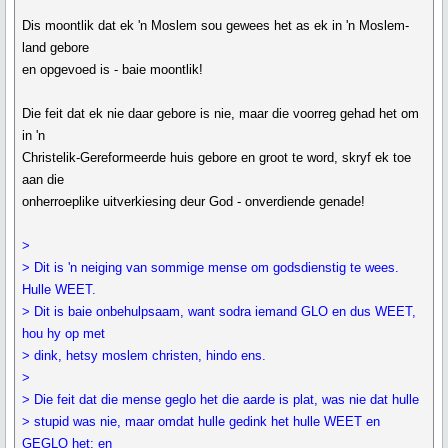
Dis moontlik dat ek 'n Moslem sou gewees het as ek in 'n Moslem-
land gebore
en opgevoed is - baie moontlik!
Die feit dat ek nie daar gebore is nie, maar die voorreg gehad het om
in 'n
Christelik-Gereformeerde huis gebore en groot te word, skryf ek toe
aan die
onherroeplike uitverkiesing deur God - onverdiende genade!
>
> Dit is 'n neiging van sommige mense om godsdienstig te wees.
Hulle WEET.
> Dit is baie onbehulpsaam, want sodra iemand GLO en dus WEET,
hou hy op met
> dink, hetsy moslem christen, hindo ens.
>
> Die feit dat die mense geglo het die aarde is plat, was nie dat hulle
> stupid was nie, maar omdat hulle gedink het hulle WEET en
GEGLO het; en