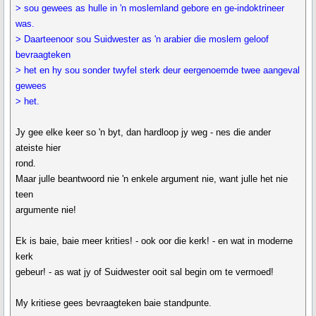
> sou gewees as hulle in 'n moslemland gebore en ge-indoktrineer
was.
> Daarteenoor sou Suidwester as 'n arabier die moslem geloof
bevraagteken
> het en hy sou sonder twyfel sterk deur eergenoemde twee aangeval
gewees
> het.
Jy gee elke keer so 'n byt, dan hardloop jy weg - nes die ander
ateiste hier
rond.
Maar julle beantwoord nie 'n enkele argument nie, want julle het nie
teen
argumente nie!
Ek is baie, baie meer krities! - ook oor die kerk! - en wat in moderne
kerk
gebeur! - as wat jy of Suidwester ooit sal begin om te vermoed!
My kritiese gees bevraagteken baie standpunte.