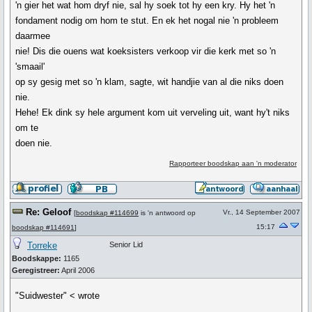
'n gier het wat hom dryf nie, sal hy soek tot hy een kry. Hy het 'n
fondament nodig om hom te stut. En ek het nogal nie 'n probleem
daarmee
nie! Dis die ouens wat koeksisters verkoop vir die kerk met so 'n
'smaail'
op sy gesig met so 'n klam, sagte, wit handjie van al die niks doen
nie.
Hehe! Ek dink sy hele argument kom uit verveling uit, want hy't niks
om te
doen nie.
Rapporteer boodskap aan 'n moderator
Re: Geloof
Vr., 14 September 2007
[
boodskap #114699
is 'n antwoord op
15:17
boodskap #114691
]
Torreke
Senior Lid
Boodskappe:
1165
Geregistreer:
April 2006
"Suidwester" < wrote