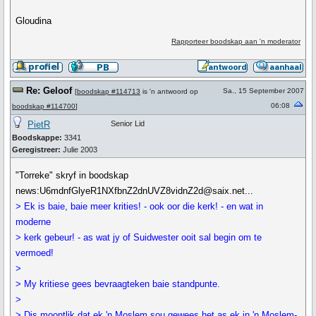
Gloudina
Rapporteer boodskap aan 'n moderator
Re: Geloof
Sa., 15 September 2007
[
boodskap #114713
is 'n antwoord op
06:08
boodskap #114700
]
PietR
Senior Lid
Boodskappe:
3341
Geregistreer:
Julie 2003
"Torreke" skryf in boodskap
news:U6mdnfGlyeR1NXfbnZ2dnUVZ8vidnZ2d@saix.net...
> Ek is baie, baie meer krities! - ook oor die kerk! - en wat in
moderne
> kerk gebeur! - as wat jy of Suidwester ooit sal begin om te
vermoed!
>
> My kritiese gees bevraagteken baie standpunte.
>
> Dis moontlik dat ek 'n Moslem sou gewees het as ek in 'n Moslem-