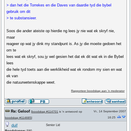
> dan het die Torrekes en die Daves van daardie tyd die bybel
gebruik om dit
> te substansieer.
Soos die ander ateiste op hierdie ng lees jy nie wat ek skryf nie,
maar
reageer op wat jy dink my standpunt is. As jy die moeite gedoen het
om te
lees wat ek skryf, sou jy wel gesien het dat ek dit wat ek in die Bybel
lees
die hele tyd toets aan die werklikheid wat ek rondom my sien en wat
ek van
die natuurwetenskappe weet.
Rapporteer boodskap aan 'n moderator
Re: Geloof
Vr., 14 September 2007
[
boodskap #114701
is 'n antwoord op
16:25
boodskap #114685
]
duif
Senior Lid
Boodskappe:
590