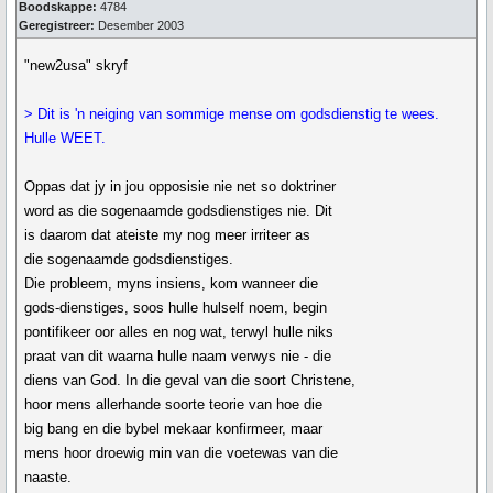
Boodskappe:
4784
Geregistreer:
Desember 2003
"new2usa" skryf
> Dit is 'n neiging van sommige mense om godsdienstig te wees.
Hulle WEET.
Oppas dat jy in jou opposisie nie net so doktriner
word as die sogenaamde godsdienstiges nie. Dit
is daarom dat ateiste my nog meer irriteer as
die sogenaamde godsdienstiges.
Die probleem, myns insiens, kom wanneer die
gods-dienstiges, soos hulle hulself noem, begin
pontifikeer oor alles en nog wat, terwyl hulle niks
praat van dit waarna hulle naam verwys nie - die
diens van God. In die geval van die soort Christene,
hoor mens allerhande soorte teorie van hoe die
big bang en die bybel mekaar konfirmeer, maar
mens hoor droewig min van die voetewas van die
naaste.