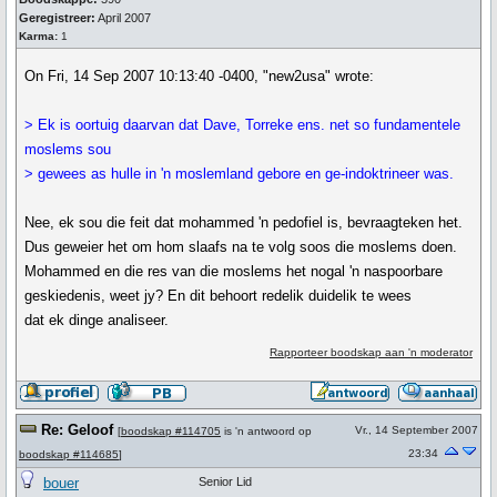
Geregistreer:
April 2007
Karma:
1
On Fri, 14 Sep 2007 10:13:40 -0400, "new2usa" wrote:
> Ek is oortuig daarvan dat Dave, Torreke ens. net so fundamentele
moslems sou
> gewees as hulle in 'n moslemland gebore en ge-indoktrineer was.
Nee, ek sou die feit dat mohammed 'n pedofiel is, bevraagteken het.
Dus geweier het om hom slaafs na te volg soos die moslems doen.
Mohammed en die res van die moslems het nogal 'n naspoorbare
geskiedenis, weet jy? En dit behoort redelik duidelik te wees
dat ek dinge analiseer.
Rapporteer boodskap aan 'n moderator
Re: Geloof
Vr., 14 September 2007
[
boodskap #114705
is 'n antwoord op
23:34
boodskap #114685
]
bouer
Senior Lid