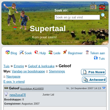
Soek vir:
Supertaal
Kom praat saam!
Blog
Soek
Hulp
Lede
Registreer
Teken aan
Tuis
»
»
»
Geloof
Tuis
Ernstig
Geloof & kerksake
Wys:
Vandag se boodskappe
::
Stemmings
::
Navigasie
E-pos 'n vriend
Geloof
Vr., 14 September 2007 14:13
[
boodskap #114685
]
new2usa[3]
Junior Lid
Boodskappe:
8
Geregistreer:
Augustus 2007