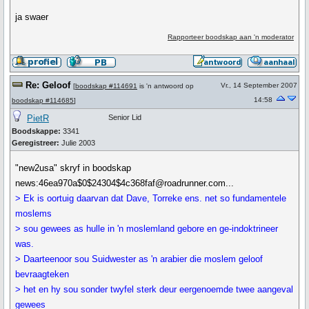
ja swaer
Rapporteer boodskap aan 'n moderator
Re: Geloof
Vr., 14 September 2007
[
boodskap #114691
is 'n antwoord op
14:58
boodskap #114685
]
PietR
Senior Lid
Boodskappe:
3341
Geregistreer:
Julie 2003
"new2usa" skryf in boodskap
news:46ea970a$0$24304$4c368faf@roadrunner.com...
> Ek is oortuig daarvan dat Dave, Torreke ens. net so fundamentele
moslems
> sou gewees as hulle in 'n moslemland gebore en ge-indoktrineer
was.
> Daarteenoor sou Suidwester as 'n arabier die moslem geloof
bevraagteken
> het en hy sou sonder twyfel sterk deur eergenoemde twee aangeval
gewees