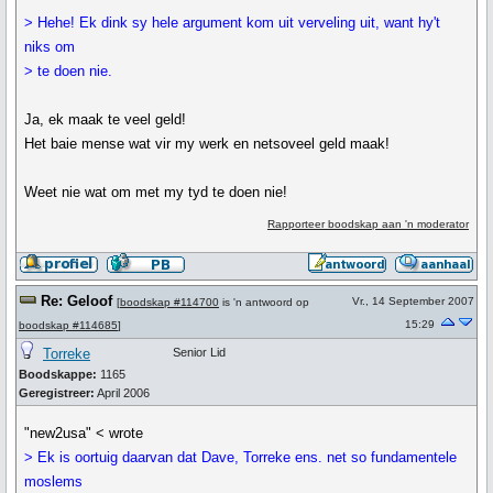
> Hehe! Ek dink sy hele argument kom uit verveling uit, want hy't
niks om
> te doen nie.
Ja, ek maak te veel geld!
Het baie mense wat vir my werk en netsoveel geld maak!
Weet nie wat om met my tyd te doen nie!
Rapporteer boodskap aan 'n moderator
Re: Geloof
Vr., 14 September 2007
[
boodskap #114700
is 'n antwoord op
15:29
boodskap #114685
]
Torreke
Senior Lid
Boodskappe:
1165
Geregistreer:
April 2006
"new2usa" < wrote
> Ek is oortuig daarvan dat Dave, Torreke ens. net so fundamentele
moslems