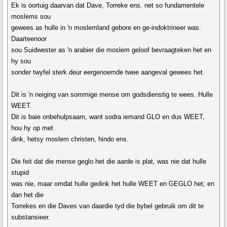
Ek is oortuig daarvan dat Dave, Torreke ens. net so fundamentele
moslems sou
gewees as hulle in 'n moslemland gebore en ge-indoktrineer was.
Daarteenoor
sou Suidwester as 'n arabier die moslem geloof bevraagteken het en
hy sou
sonder twyfel sterk deur eergenoemde twee aangeval gewees het.
Dit is 'n neiging van sommige mense om godsdienstig te wees. Hulle
WEET.
Dit is baie onbehulpsaam, want sodra iemand GLO en dus WEET,
hou hy op met
dink, hetsy moslem christen, hindo ens.
Die feit dat die mense geglo het die aarde is plat, was nie dat hulle
stupid
was nie, maar omdat hulle gedink het hulle WEET en GEGLO het; en
dan het die
Torrekes en die Daves van daardie tyd die bybel gebruik om dit te
substansieer.