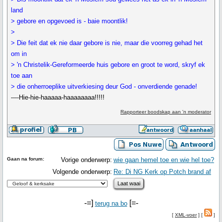
land
> gebore en opgevoed is - baie moontlik!
>
> Die feit dat ek nie daar gebore is nie, maar die voorreg gehad het
om in
> 'n Christelik-Gereformeerde huis gebore en groot te word, skryf ek
toe aan
> die onherroeplike uitverkiesing deur God - onverdiende genade!
----Hie-hie-haaaaa-haaaaaaaa!!!!!
Rapporteer boodskap aan 'n moderator
Gaan na forum:
Vorige onderwerp:
wie gaan hemel toe en wie hel toe?
Volgende onderwerp:
Re: Di NG Kerk op Potch brand af
-=]
[=-
terug na bo
[
XML-voer
] [
]