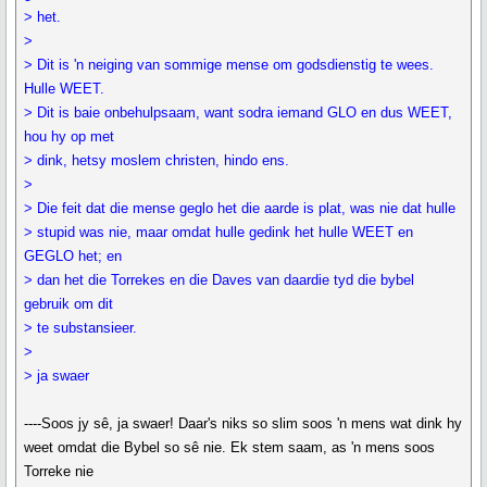
> het.
>
> Dit is 'n neiging van sommige mense om godsdienstig te wees.
Hulle WEET.
> Dit is baie onbehulpsaam, want sodra iemand GLO en dus WEET,
hou hy op met
> dink, hetsy moslem christen, hindo ens.
>
> Die feit dat die mense geglo het die aarde is plat, was nie dat hulle
> stupid was nie, maar omdat hulle gedink het hulle WEET en
GEGLO het; en
> dan het die Torrekes en die Daves van daardie tyd die bybel
gebruik om dit
> te substansieer.
>
> ja swaer
----Soos jy sê, ja swaer! Daar's niks so slim soos 'n mens wat dink hy
weet omdat die Bybel so sê nie. Ek stem saam, as 'n mens soos
Torreke nie