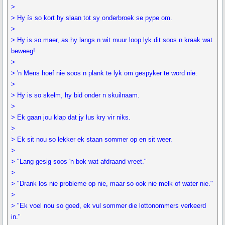
>
> Hy ís so kort hy slaan tot sy onderbroek se pype om.
>
> Hy is so maer, as hy langs n wit muur loop lyk dit soos n kraak wat
beweeg!
>
> 'n Mens hoef nie soos n plank te lyk om gespyker te word nie.
>
> Hy is so skelm, hy bid onder n skuilnaam.
>
> Ek gaan jou klap dat jy lus kry vir niks.
>
> Ek sit nou so lekker ek staan sommer op en sit weer.
>
> "Lang gesig soos 'n bok wat afdraand vreet."
>
> "Drank los nie probleme op nie, maar so ook nie melk of water nie."
>
> "Ek voel nou so goed, ek vul sommer die lottonommers verkeerd
in."