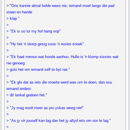
> "Ons kannie almal helde wees nie, iemand moet langs die pad
staan en hande
> klap."
>
> "Ek is so lui my hol hang oop"
>
> "Hy het 'n skerp gesig soos 'n resies snoek"
>
> "Ek haat mense wat honde aanhou. Hulle is 'n klomp sissies wat
nie genoeg
> guts het om iemand self te byt nie."
>
> "Ek glo dat as iets die moeite werd was om te doen, dan sou
iemand anders
> dit lankal gedoen het."
>
> "Jy mag nooit meer as jou yskas weeg nie!"
>
> "As jy vir jouself kan lag dan het jy altyd iets om oor te lag."
>