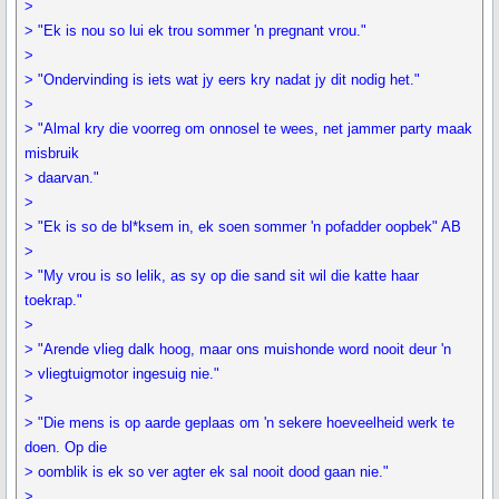
>
> "Ek is nou so lui ek trou sommer 'n pregnant vrou."
>
> "Ondervinding is iets wat jy eers kry nadat jy dit nodig het."
>
> "Almal kry die voorreg om onnosel te wees, net jammer party maak
misbruik
> daarvan."
>
> "Ek is so de bl*ksem in, ek soen sommer 'n pofadder oopbek" AB
>
> "My vrou is so lelik, as sy op die sand sit wil die katte haar
toekrap."
>
> "Arende vlieg dalk hoog, maar ons muishonde word nooit deur 'n
> vliegtuigmotor ingesuig nie."
>
> "Die mens is op aarde geplaas om 'n sekere hoeveelheid werk te
doen. Op die
> oomblik is ek so ver agter ek sal nooit dood gaan nie."
>