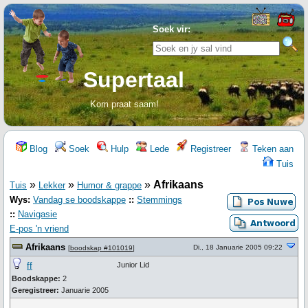
Soek vir:
Supertaal
Kom praat saam!
Blog
Soek
Hulp
Lede
Registreer
Teken aan
Tuis
»
»
»
Afrikaans
Tuis
Lekker
Humor & grappe
Wys:
Vandag se boodskappe
::
Stemmings
::
Navigasie
E-pos 'n vriend
Afrikaans
Di., 18 Januarie 2005 09:22
[
boodskap #101019
]
ff
Junior Lid
Boodskappe:
2
Geregistreer:
Januarie 2005