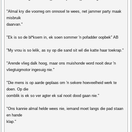
"Almal kry die voorreg om onnosel te wees, net jammer party maak
misbruik
daarvan."
"Ek is so de bl*ksem in, ek soen sommer 'n pofadder oopbek" AB
"My vrou is so lelik, as sy op die sand sit wil die katte haar toekrap."
"Arende vlieg dalk hoog, maar ons muishonde word nooit deur 'n
vliegtuigmotor ingesuig nie."
"Die mens is op aarde geplaas om 'n sekere hoeveelheid werk te
doen. Op die
oomblik is ek so ver agter ek sal nooit dood gaan nie."
"Ons kannie almal helde wees nie, iemand moet langs die pad staan
en hande
klap."