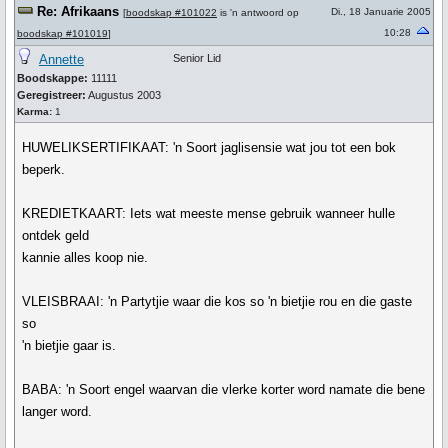
Re: Afrikaans
Di., 18 Januarie 2005
[
boodskap #101022
is 'n antwoord op
10:28
boodskap #101019
]
Annette
Senior Lid
Boodskappe:
11111
Geregistreer:
Augustus 2003
Karma:
1
HUWELIKSERTIFIKAAT: 'n Soort jaglisensie wat jou tot een bok
beperk.
KREDIETKAART: Iets wat meeste mense gebruik wanneer hulle
ontdek geld
kannie alles koop nie.
VLEISBRAAI: 'n Partytjie waar die kos so 'n bietjie rou en die gaste
so
'n bietjie gaar is.
BABA: 'n Soort engel waarvan die vlerke korter word namate die bene
langer word.