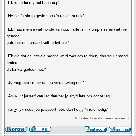
"Ek is so lui my hol hang oop"
"Hy het 'n skerp gesig soos 'n resies snoek"
"Ek haat mense wat honde aanhou. Hulle is 'n klomp sissies wat nie
genoeg
guts het om iemand self te byt nie."
"Ek glo dat as iets die moeite werd was om te doen, dan sou iemand
anders
dit lankal gedoen het."
"Jy mag nooit meer as jou yskas weeg nie!"
"As jy vir jouself kan lag dan het jy altyd iets om oor te lag."
"As jy lyk soos jou paspoort-foto, dan het jy 'n reis nodig."
Rapporteer boodskap aan 'n moderator