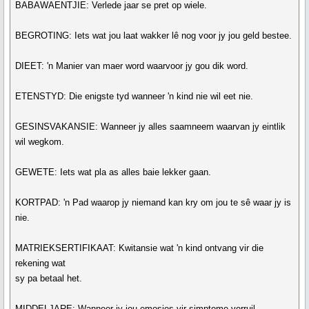
BABAWAENTJIE: Verlede jaar se pret op wiele.
BEGROTING: Iets wat jou laat wakker lê nog voor jy jou geld bestee.
DIEET: 'n Manier van maer word waarvoor jy gou dik word.
ETENSTYD: Die enigste tyd wanneer 'n kind nie wil eet nie.
GESINSVAKANSIE: Wanneer jy alles saamneem waarvan jy eintlik
wil wegkom.
GEWETE: Iets wat pla as alles baie lekker gaan.
KORTPAD: 'n Pad waarop jy niemand kan kry om jou te sê waar jy is
nie.
MATRIEKSERTIFIKAAT: Kwitansie wat 'n kind ontvang vir die
rekening wat
sy pa betaal het.
MIDDELJARE: Wanneer jy jou emosies vir simptome verruil.