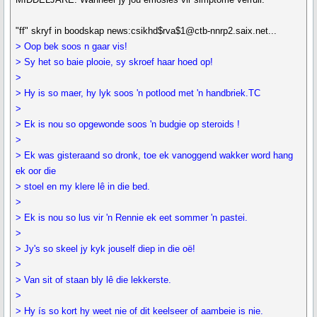
"ff" skryf in boodskap news:csikhd$rva$1@ctb-nnrp2.saix.net...
> Oop bek soos n gaar vis!
> Sy het so baie plooie, sy skroef haar hoed op!
>
> Hy is so maer, hy lyk soos 'n potlood met 'n handbriek.TC
>
> Ek is nou so opgewonde soos 'n budgie op steroids !
>
> Ek was gisteraand so dronk, toe ek vanoggend wakker word hang
ek oor die
> stoel en my klere lê in die bed.
>
> Ek is nou so lus vir 'n Rennie ek eet sommer 'n pastei.
>
> Jy's so skeel jy kyk jouself diep in die oë!
>
> Van sit of staan bly lê die lekkerste.
>
> Hy ís so kort hy weet nie of dit keelseer of aambeie is nie.