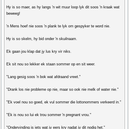
Hy is so maer, as hy langs 'n wit muur loop lyk dit soos 'n kraak wat
beweeg!
'n Mens hoef nie soos 'n plank te lyk om gespyker te word nie.
Hy is so skelm, hy bid onder 'n skuilnaam.
Ek gaan jou klap dat jy lus kry vir niks.
Ek sit nou so lekker ek staan sommer op en sit weer.
"Lang gesig soos 'n bok wat afdraand vreet."
"Drank los nie probleme op nie, maar so ook nie melk of water nie."
"Ek voel nou so goed, ek vul sommer die lottonommers verkeerd in."
"Ek is nou so lui ek trou sommer 'n pregnant vrou."
"Ondervinding is iets wat jy eers kry nadat jy dit nodig het."