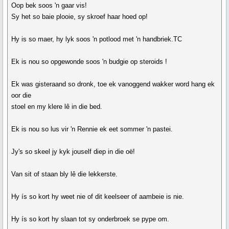
Oop bek soos 'n gaar vis!
Sy het so baie plooie, sy skroef haar hoed op!
Hy is so maer, hy lyk soos 'n potlood met 'n handbriek.TC
Ek is nou so opgewonde soos 'n budgie op steroids !
Ek was gisteraand so dronk, toe ek vanoggend wakker word hang ek
oor die
stoel en my klere lê in die bed.
Ek is nou so lus vir 'n Rennie ek eet sommer 'n pastei.
Jy's so skeel jy kyk jouself diep in die oë!
Van sit of staan bly lê die lekkerste.
Hy ís so kort hy weet nie of dit keelseer of aambeie is nie.
Hy ís so kort hy slaan tot sy onderbroek se pype om.