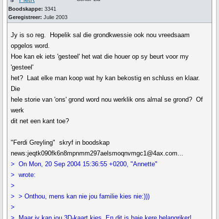
Boodskappe:
3341
Geregistreer:
Julie 2003
Jy is so reg. Hopelik sal die grondkwessie ook nou vreedsaam
opgelos word.
Hoe kan ek iets 'gesteel' het wat die houer op sy beurt voor my
'gesteel'
het? Laat elke man koop wat hy kan bekostig en schluss en klaar.
Die
hele storie van 'ons' grond word nou werklik ons almal se grond? Of
werk
dit net een kant toe?
"Ferdi Greyling" skryf in boodskap
news:jeqtk090fk6n8mpnmm297aelsmoqnvmgc1@4ax.com...
> On Mon, 20 Sep 2004 15:36:55 +0200, "Annette"
> wrote:
>
> > Onthou, mens kan nie jou familie kies nie:)))
>
> Maar jy kan jou 3D-kaart kies. En dit is baie kere belangriker!