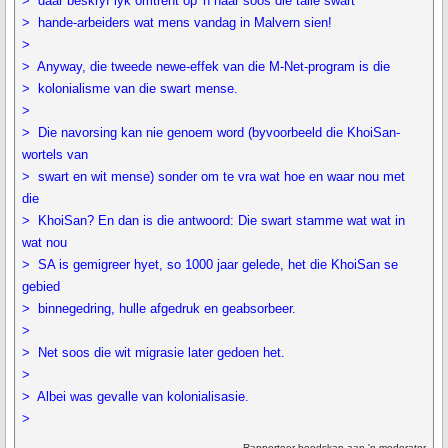
> daar beskryf lyk omtrent op 'n haar soos die talle swart
> hande-arbeiders wat mens vandag in Malvern sien!
>
> Anyway, die tweede newe-effek van die M-Net-program is die
> kolonialisme van die swart mense.
>
> Die navorsing kan nie genoem word (byvoorbeeld die KhoiSan-
wortels van
> swart en wit mense) sonder om te vra wat hoe en waar nou met
die
> KhoiSan? En dan is die antwoord: Die swart stamme wat wat in
wat nou
> SA is gemigreer hyet, so 1000 jaar gelede, het die KhoiSan se
gebied
> binnegedring, hulle afgedruk en geabsorbeer.
>
> Net soos die wit migrasie later gedoen het.
>
> Albei was gevalle van kolonialisasie.
>
Rapporteer boodskap aan 'n moderator