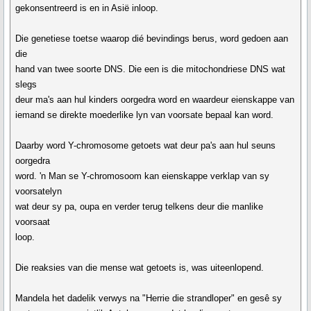
gekonsentreerd is en in Asië inloop.
Die genetiese toetse waarop dié bevindings berus, word gedoen aan
die
hand van twee soorte DNS. Die een is die mitochondriese DNS wat
slegs
deur ma's aan hul kinders oorgedra word en waardeur eienskappe van
iemand se direkte moederlike lyn van voorsate bepaal kan word.
Daarby word Y-chromosome getoets wat deur pa's aan hul seuns
oorgedra
word. 'n Man se Y-chromosoom kan eienskappe verklap van sy
voorsatelyn
wat deur sy pa, oupa en verder terug telkens deur die manlike
voorsaat
loop.
Die reaksies van die mense wat getoets is, was uiteenlopend.
Mandela het dadelik verwys na "Herrie die strandloper" en gesê sy