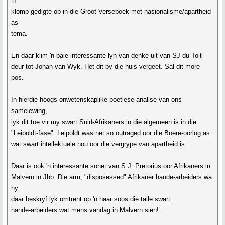
'n
klomp gedigte op in die Groot Verseboek met nasionalisme/apartheid
as
tema.
En daar klim 'n baie interessante lyn van denke uit van SJ du Toit
deur tot Johan van Wyk. Het dit by die huis vergeet. Sal dit more
pos.
In hierdie hoogs onwetenskaplike poetiese analise van ons
samelewing,
lyk dit toe vir my swart Suid-Afrikaners in die algemeen is in die
"Leipoldt-fase". Leipoldt was net so outraged oor die Boere-oorlog as
wat swart intellektuele nou oor die vergrype van apartheid is.
Daar is ook 'n interessante sonet van S.J. Pretorius oor Afrikaners in
Malvern in Jhb. Die arm, "disposessed" Afrikaner hande-arbeiders wa
hy
daar beskryf lyk omtrent op 'n haar soos die talle swart
hande-arbeiders wat mens vandag in Malvern sien!