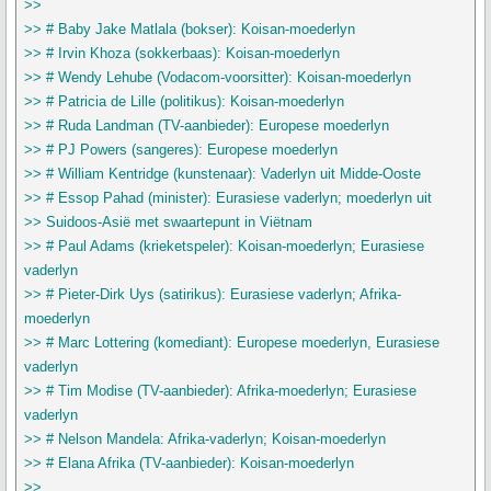
>>
>> # Baby Jake Matlala (bokser): Koisan-moederlyn
>> # Irvin Khoza (sokkerbaas): Koisan-moederlyn
>> # Wendy Lehube (Vodacom-voorsitter): Koisan-moederlyn
>> # Patricia de Lille (politikus): Koisan-moederlyn
>> # Ruda Landman (TV-aanbieder): Europese moederlyn
>> # PJ Powers (sangeres): Europese moederlyn
>> # William Kentridge (kunstenaar): Vaderlyn uit Midde-Ooste
>> # Essop Pahad (minister): Eurasiese vaderlyn; moederlyn uit
>> Suidoos-Asië met swaartepunt in Viëtnam
>> # Paul Adams (krieketspeler): Koisan-moederlyn; Eurasiese
vaderlyn
>> # Pieter-Dirk Uys (satirikus): Eurasiese vaderlyn; Afrika-
moederlyn
>> # Marc Lottering (komediant): Europese moederlyn, Eurasiese
vaderlyn
>> # Tim Modise (TV-aanbieder): Afrika-moederlyn; Eurasiese
vaderlyn
>> # Nelson Mandela: Afrika-vaderlyn; Koisan-moederlyn
>> # Elana Afrika (TV-aanbieder): Koisan-moederlyn
>>