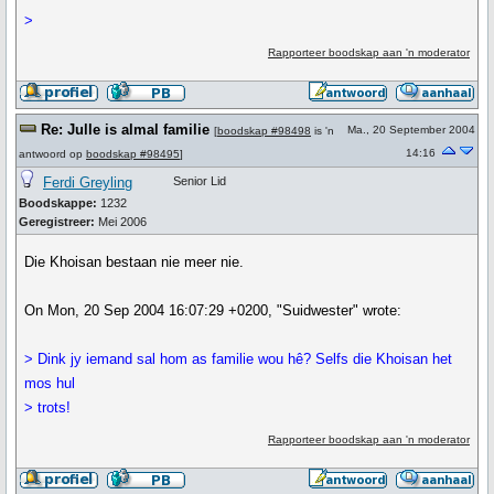
>
Rapporteer boodskap aan 'n moderator
Re: Julle is almal familie
Ma., 20 September 2004
[
boodskap #98498
is 'n
14:16
antwoord op
boodskap #98495
]
Ferdi Greyling
Senior Lid
Boodskappe:
1232
Geregistreer:
Mei 2006
Die Khoisan bestaan nie meer nie.
On Mon, 20 Sep 2004 16:07:29 +0200, "Suidwester" wrote:
> Dink jy iemand sal hom as familie wou hê? Selfs die Khoisan het
mos hul
> trots!
Rapporteer boodskap aan 'n moderator