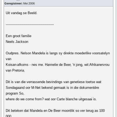
Geregistreer:
Mei 2006
Uit vandag se Beeld.
----------------------------------------------
Een groot familie
Neels Jackson
Oudpres. Nelson Mandela is langs sy direkte moederlike voorsatelyn
van
Koisan-afkoms - nes me. Hannelie de Beer, 'n jong, wit Afrikanervrou
van Pretoria.
Dit is van die verrassende bevindings van genetiese toetse wat
Sondagaand oor M-Net bekend gemaak is in die dokumentêre
program So,
where do we come from? wat oor Carte blanche uitgesaai is.
Dit beteken dat Mandela en De Beer moontlik so ver terug as 100
000