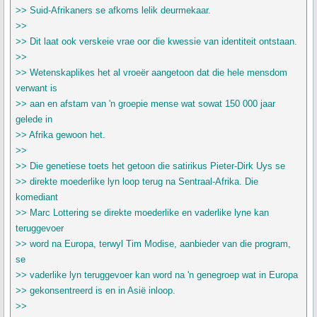
>> Suid-Afrikaners se afkoms lelik deurmekaar.
>>
>> Dit laat ook verskeie vrae oor die kwessie van identiteit ontstaan.
>>
>> Wetenskaplikes het al vroeër aangetoon dat die hele mensdom
verwant is
>> aan en afstam van 'n groepie mense wat sowat 150 000 jaar
gelede in
>> Afrika gewoon het.
>>
>> Die genetiese toets het getoon die satirikus Pieter-Dirk Uys se
>> direkte moederlike lyn loop terug na Sentraal-Afrika. Die
komediant
>> Marc Lottering se direkte moederlike en vaderlike lyne kan
teruggevoer
>> word na Europa, terwyl Tim Modise, aanbieder van die program,
se
>> vaderlike lyn teruggevoer kan word na 'n genegroep wat in Europa
>> gekonsentreerd is en in Asië inloop.
>>