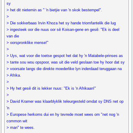
sy
> het dit nietemin as " 'n bietjie van 'n skok bestempel".
>
> Die sokkerbaas Irvin Khoza het sy hande triomfantelik die lug
> ingesteek oor die nuus oor sê Koisan-gene en gesê: "Ek is deel
van die
> oorspronklike mense!"
>
> Uys, wat voor die toetse gespot het dat hy 'n Matabele-prinses as
> tante sou wou opspoor, was uit die veld geslaan toe hy hoor dat sy
> voorsate langs die direkte moederlike lyn inderdaad teruggaan na
> Afrika.
>
> Hy het gesê dit is lekker nuus: "Ek is 'n Afrikaan!"
>
> David Kramer was klaarblyklik teleurgesteld omdat sy DNS net op
'n
> Europese herkoms dui en hy tevrede moet wees om "net nog 'n
common wit
> man" te wees.