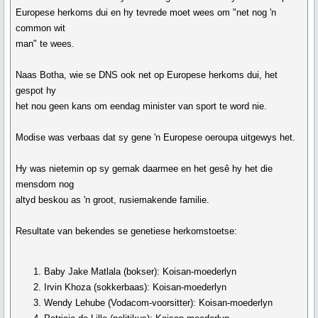
Europese herkoms dui en hy tevrede moet wees om "net nog 'n
common wit
man" te wees.
Naas Botha, wie se DNS ook net op Europese herkoms dui, het
gespot hy
het nou geen kans om eendag minister van sport te word nie.
Modise was verbaas dat sy gene 'n Europese oeroupa uitgewys het.
Hy was nietemin op sy gemak daarmee en het gesê hy het die
mensdom nog
altyd beskou as 'n groot, rusiemakende familie.
Resultate van bekendes se genetiese herkomstoetse:
Baby Jake Matlala (bokser): Koisan-moederlyn
Irvin Khoza (sokkerbaas): Koisan-moederlyn
Wendy Lehube (Vodacom-voorsitter): Koisan-moederlyn