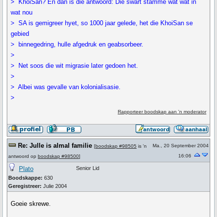
> KhoiSan? En dan is die antwoord: Die swart stamme wat wat in
wat nou
> SA is gemigreer hyet, so 1000 jaar gelede, het die KhoiSan se
gebied
> binnegedring, hulle afgedruk en geabsorbeer.
>
> Net soos die wit migrasie later gedoen het.
>
> Albei was gevalle van kolonialisasie.
>
Rapporteer boodskap aan 'n moderator
Re: Julle is almal familie
Ma., 20 September 2004
[
boodskap #98505
is 'n
16:06
antwoord op
boodskap #98500
]
Plato
Senior Lid
Boodskappe:
630
Geregistreer:
Julie 2004
Goeie skrewe.