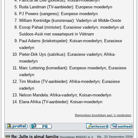
Patricia de Lille (politikus): Koisan-moederlyn
Ruda Landman (TV-aanbieder): Europese moederlyn
PJ Powers (sangeres): Europese moederlyn
William Kentridge (kunstenaar): Vaderlyn uit Midde-Ooste
Essop Pahad (minister): Eurasiese vaderlyn; moederlyn uit
Suidoos-Asië met swaartepunt in Viëtnam
Paul Adams (krieketspeler): Koisan-moederlyn; Eurasiese
vaderlyn
Pieter-Dirk Uys (satirikus): Eurasiese vaderlyn; Afrika-
moederlyn
Marc Lottering (komediant): Europese moederlyn, Eurasiese
vaderlyn
Tim Modise (TV-aanbieder): Afrika-moederlyn; Eurasiese
vaderlyn
Nelson Mandela: Afrika-vaderlyn; Koisan-moederlyn
Elana Afrika (TV-aanbieder): Koisan-moederlyn
Rapporteer boodskap aan 'n moderator
Re: Julle is almal familie
Ma., 20 September 2004
[
boodskap #98492
is 'n