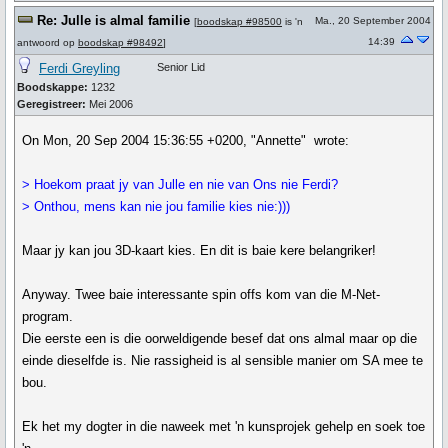
Re: Julle is almal familie
Ma., 20 September 2004
[
boodskap #98500
is 'n
14:39
antwoord op
boodskap #98492
]
Ferdi Greyling
Senior Lid
Boodskappe:
1232
Geregistreer:
Mei 2006
On Mon, 20 Sep 2004 15:36:55 +0200, "Annette" wrote:
> Hoekom praat jy van Julle en nie van Ons nie Ferdi?
> Onthou, mens kan nie jou familie kies nie:)))
Maar jy kan jou 3D-kaart kies. En dit is baie kere belangriker!
Anyway. Twee baie interessante spin offs kom van die M-Net-
program.
Die eerste een is die oorweldigende besef dat ons almal maar op die
einde dieselfde is. Nie rassigheid is al sensible manier om SA mee te
bou.
Ek het my dogter in die naweek met 'n kunsprojek gehelp en soek toe