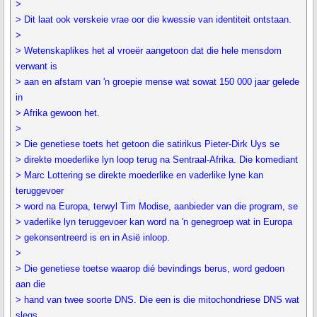
>
> Dit laat ook verskeie vrae oor die kwessie van identiteit ontstaan.
>
> Wetenskaplikes het al vroeër aangetoon dat die hele mensdom
verwant is
> aan en afstam van 'n groepie mense wat sowat 150 000 jaar gelede
in
> Afrika gewoon het.
>
> Die genetiese toets het getoon die satirikus Pieter-Dirk Uys se
> direkte moederlike lyn loop terug na Sentraal-Afrika. Die komediant
> Marc Lottering se direkte moederlike en vaderlike lyne kan
teruggevoer
> word na Europa, terwyl Tim Modise, aanbieder van die program, se
> vaderlike lyn teruggevoer kan word na 'n genegroep wat in Europa
> gekonsentreerd is en in Asië inloop.
>
> Die genetiese toetse waarop dié bevindings berus, word gedoen
aan die
> hand van twee soorte DNS. Die een is die mitochondriese DNS wat
slegs