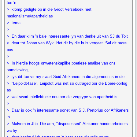
toe 'n
> klomp gedigte op in die Groot Verseboek met
nasionalisme/apartheid as
> tema.
>
> En daar klim 'n baie interessante lyn van denke uit van SJ du Toit
> deur tot Johan van Wyk. Het dit by die huis vergeet. Sal dit more
pos.
>
> In hierdie hoogs onwetenskaplike poetiese analise van ons
samelewing,
> lyk dit toe vir my swart Suid-Afrikaners in die algemeen is in die
> "Leipoldt-fase". Leipoldt was net so outraged oor die Boere-oorlog
as
> wat swart intellektuele nou oor die vergrype van apartheid is.
>
> Daar is ook 'n interessante sonet van S.J. Pretorius oor Afrikaners
in
> Malvern in Jhb. Die arm, "disposessed" Afrikaner hande-arbeiders
wa hy