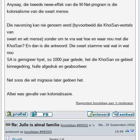
Anyway, die tweede newe-effek van die M-Net-program is die
kolonialisme van die swart mense.
Die navorsing kan nie genoem word (byvoorbeeld die KhoiSan-wortels
van
swart en wit mense) sonder om te vra wat hoe en waar nou met die
KhoiSan? En dan is die antwoord: Die swart stamme wat wat in wat
nou
SA is gemigreer hyet, so 1000 jaar gelede, het die KhoiSan se gebied
binnegedring, hulle afgedruk en geabsorbeer.
Net soos die wit migrasie later gedoen het.
Albei was gevalle van kolonialisasie.
Rapporteer boodskap aan 'n moderator
Re: Julle is almal familie
Ma., 20 September 2004
[
boodskap #98502
is 'n
14:48
antwoord op
boodskap #98500
]
PietR
Senior Lid