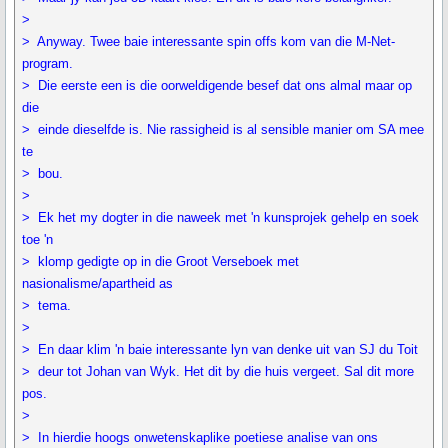
>
> Anyway. Twee baie interessante spin offs kom van die M-Net-
program.
> Die eerste een is die oorweldigende besef dat ons almal maar op
die
> einde dieselfde is. Nie rassigheid is al sensible manier om SA mee
te
> bou.
>
> Ek het my dogter in die naweek met 'n kunsprojek gehelp en soek
toe 'n
> klomp gedigte op in die Groot Verseboek met
nasionalisme/apartheid as
> tema.
>
> En daar klim 'n baie interessante lyn van denke uit van SJ du Toit
> deur tot Johan van Wyk. Het dit by die huis vergeet. Sal dit more
pos.
>
> In hierdie hoogs onwetenskaplike poetiese analise van ons