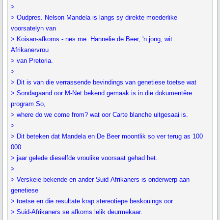
>
> Oudpres. Nelson Mandela is langs sy direkte moederlike
voorsatelyn van
> Koisan-afkoms - nes me. Hannelie de Beer, 'n jong, wit
Afrikanervrou
> van Pretoria.
>
> Dit is van die verrassende bevindings van genetiese toetse wat
> Sondagaand oor M-Net bekend gemaak is in die dokumentêre
program So,
> where do we come from? wat oor Carte blanche uitgesaai is.
>
> Dit beteken dat Mandela en De Beer moontlik so ver terug as 100
000
> jaar gelede dieselfde vroulike voorsaat gehad het.
>
> Verskeie bekende en ander Suid-Afrikaners is onderwerp aan
genetiese
> toetse en die resultate krap stereotiepe beskouings oor
> Suid-Afrikaners se afkoms lelik deurmekaar.