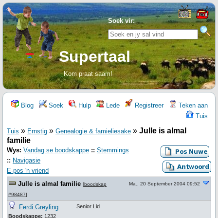
Soek vir:
Supertaal
Kom praat saam!
Blog
Soek
Hulp
Lede
Registreer
Teken aan
Tuis
»
»
»
Julle is almal
Tuis
Ernstig
Genealogie & famieliesake
familie
Wys:
Vandag se boodskappe
::
Stemmings
::
Navigasie
E-pos 'n vriend
Julle is almal familie
Ma., 20 September 2004 09:52
[
boodskap
#98487
]
Ferdi Greyling
Senior Lid
Boodskappe:
1232