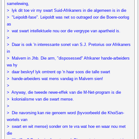
samelewing,
> lyk dit toe vir my swart Suid-Afrikaners in die algemeen is in die
> "Leipoldt-fase". Leipoldt was net so outraged oor die Boere-oorlog
as
> wat swart intellektuele nou oor die vergrype van apartheid is.
>
> Daar is ook 'n interessante sonet van S.J. Pretorius oor Afrikaners
in
> Malvern in Jhb. Die arm, "disposessed" Afrikaner hande-arbeiders
wa hy
> daar beskryf lyk omtrent op 'n haar soos die talle swart
> hande-arbeiders wat mens vandag in Malvern sien!
>
> Anyway, die tweede newe-effek van die M-Net-program is die
> kolonialisme van die swart mense.
>
> Die navorsing kan nie genoem word (byvoorbeeld die KhoiSan-
wortels van
> swart en wit mense) sonder om te vra wat hoe en waar nou met
die