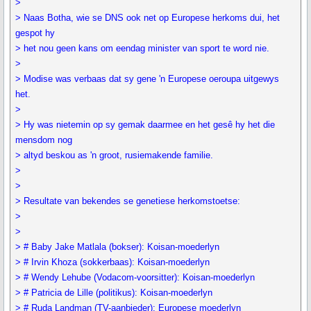
>
> Naas Botha, wie se DNS ook net op Europese herkoms dui, het
gespot hy
> het nou geen kans om eendag minister van sport te word nie.
>
> Modise was verbaas dat sy gene 'n Europese oeroupa uitgewys
het.
>
> Hy was nietemin op sy gemak daarmee en het gesê hy het die
mensdom nog
> altyd beskou as 'n groot, rusiemakende familie.
>
>
> Resultate van bekendes se genetiese herkomstoetse:
>
>
> # Baby Jake Matlala (bokser): Koisan-moederlyn
> # Irvin Khoza (sokkerbaas): Koisan-moederlyn
> # Wendy Lehube (Vodacom-voorsitter): Koisan-moederlyn
> # Patricia de Lille (politikus): Koisan-moederlyn
> # Ruda Landman (TV-aanbieder): Europese moederlyn