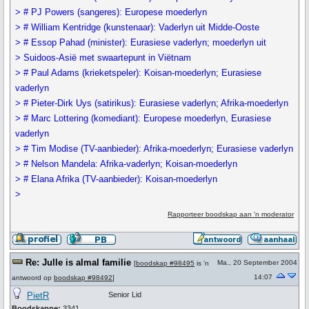
> # PJ Powers (sangeres): Europese moederlyn
> # William Kentridge (kunstenaar): Vaderlyn uit Midde-Ooste
> # Essop Pahad (minister): Eurasiese vaderlyn; moederlyn uit
> Suidoos-Asië met swaartepunt in Viëtnam
> # Paul Adams (krieketspeler): Koisan-moederlyn; Eurasiese
vaderlyn
> # Pieter-Dirk Uys (satirikus): Eurasiese vaderlyn; Afrika-moederlyn
> # Marc Lottering (komediant): Europese moederlyn, Eurasiese
vaderlyn
> # Tim Modise (TV-aanbieder): Afrika-moederlyn; Eurasiese vaderlyn
> # Nelson Mandela: Afrika-vaderlyn; Koisan-moederlyn
> # Elana Afrika (TV-aanbieder): Koisan-moederlyn
>
Rapporteer boodskap aan 'n moderator
Re: Julle is almal familie
Ma., 20 September 2004
[
boodskap #98495
is 'n
14:07
antwoord op
boodskap #98492
]
PietR
Senior Lid
Boodskappe:
3341