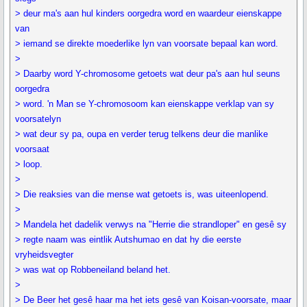
> deur ma's aan hul kinders oorgedra word en waardeur eienskappe
van
> iemand se direkte moederlike lyn van voorsate bepaal kan word.
>
> Daarby word Y-chromosome getoets wat deur pa's aan hul seuns
oorgedra
> word. 'n Man se Y-chromosoom kan eienskappe verklap van sy
voorsatelyn
> wat deur sy pa, oupa en verder terug telkens deur die manlike
voorsaat
> loop.
>
> Die reaksies van die mense wat getoets is, was uiteenlopend.
>
> Mandela het dadelik verwys na "Herrie die strandloper" en gesê sy
> regte naam was eintlik Autshumao en dat hy die eerste
vryheidsvegter
> was wat op Robbeneiland beland het.
>
> De Beer het gesê haar ma het iets gesê van Koisan-voorsate, maar