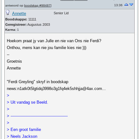
13:36
antwoord op
boodskap #98487
]
Annette
Senior Lid
Boodskappe:
11111
Geregistreer:
Augustus 2003
Karma:
1
Hoekom praat jy van Julle en nie van Ons nie Ferdi?
Onthou, mens kan nie jou familie kies nie:)))
--
Groetnis
Annette
"Ferdi Greyling" skryf in boodskap
news:n1atk0t5lgtidq3998o3g1fq4ek5shhjja@4ax.com...
>
> Uit vandag se Beeld.
>
> ----------------------------------------------
>
> Een groot familie
> Neels Jackson