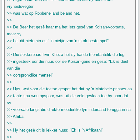
vryheidsvegter
>> was wat op Robbeneiland beland het.
>>
>> De Beer het gesê haar ma het iets gesê van Koisan-voorsate,
maar sy
>> het dit nietemin as " 'n bietjie van 'n skok bestempel".
>>
>> Die sokkerbaas Irvin Khoza het sy hande triomfantelik die lug
>> ingesteek oor die nuus oor sê Koisan-gene en gesê: "Ek is deel
van die
>> oorspronklike mense!"
>>
>> Uys, wat voor die toetse gespot het dat hy 'n Matabele-prinses as
>> tante sou wou opspoor, was uit die veld geslaan toe hy hoor dat
sy
>> voorsate langs die direkte moederlike lyn inderdaad teruggaan na
>> Afrika.
>>
>> Hy het gesê dit is lekker nuus: "Ek is 'n Afrikaan!"
>>