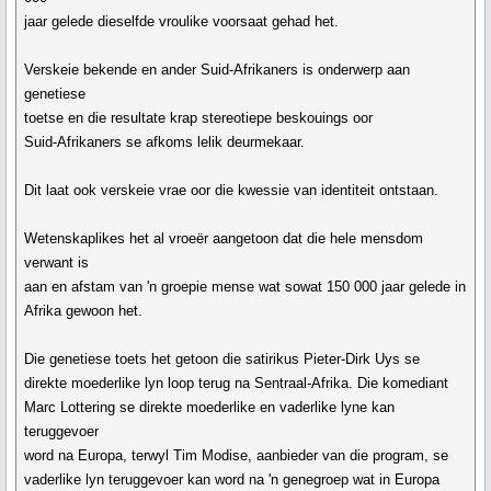
jaar gelede dieselfde vroulike voorsaat gehad het.
Verskeie bekende en ander Suid-Afrikaners is onderwerp aan
genetiese
toetse en die resultate krap stereotiepe beskouings oor
Suid-Afrikaners se afkoms lelik deurmekaar.
Dit laat ook verskeie vrae oor die kwessie van identiteit ontstaan.
Wetenskaplikes het al vroeër aangetoon dat die hele mensdom
verwant is
aan en afstam van 'n groepie mense wat sowat 150 000 jaar gelede in
Afrika gewoon het.
Die genetiese toets het getoon die satirikus Pieter-Dirk Uys se
direkte moederlike lyn loop terug na Sentraal-Afrika. Die komediant
Marc Lottering se direkte moederlike en vaderlike lyne kan
teruggevoer
word na Europa, terwyl Tim Modise, aanbieder van die program, se
vaderlike lyn teruggevoer kan word na 'n genegroep wat in Europa