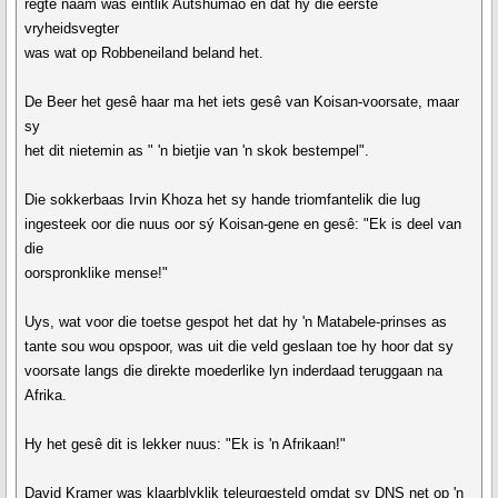
regte naam was eintlik Autshumao en dat hy die eerste
vryheidsvegter
was wat op Robbeneiland beland het.
De Beer het gesê haar ma het iets gesê van Koisan-voorsate, maar
sy
het dit nietemin as " 'n bietjie van 'n skok bestempel".
Die sokkerbaas Irvin Khoza het sy hande triomfantelik die lug
ingesteek oor die nuus oor sý Koisan-gene en gesê: "Ek is deel van
die
oorspronklike mense!"
Uys, wat voor die toetse gespot het dat hy 'n Matabele-prinses as
tante sou wou opspoor, was uit die veld geslaan toe hy hoor dat sy
voorsate langs die direkte moederlike lyn inderdaad teruggaan na
Afrika.
Hy het gesê dit is lekker nuus: "Ek is 'n Afrikaan!"
David Kramer was klaarblyklik teleurgesteld omdat sy DNS net op 'n