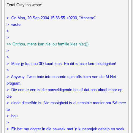
Ferdi Greyling wrote:
> On Mon, 20 Sep 2004 15:36:55 +0200, "Annette"
> wrote:
>
>
>> Onthou, mens kan nie jou familie kies nie:)))
>
>
> Maar jy kan jou 3D-kaart kies. En dit is baie kere belangriker!
>
> Anyway. Twee baie interessante spin offs kom van die M-Net-
program.
> Die eerste een is die oorweldigende besef dat ons almal maar op
die
> einde dieselfde is. Nie rassigheid is al sensible manier om SA mee
te
> bou.
>
> Ek het my dogter in die naweek met 'n kunsprojek gehelp en soek