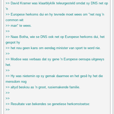
>> David Kramer was klaarblyklik teleurgesteld omdat sy DNS net op
'n
>> Europese herkoms dui en hy tevrede moet wees om "net nog 'n
common wit
>> man" te wees.
>>
>> Naas Botha, wie se DNS ook net op Europese herkoms dui, het
gespot hy
>> het nou geen kans om eendag minister van sport te word nie.
>>
>> Modise was verbaas dat sy gene 'n Europese oeroupa uitgewys
het.
>>
>> Hy was nietemin op sy gemak daarmee en het gesê hy het die
mensdom nog
>> altyd beskou as 'n groot, rusiemakende familie.
>>
>>
>> Resultate van bekendes se genetiese herkomstoetse:
>>