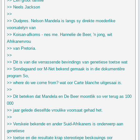
>> Een groot familie
>> Neels Jackson
>>
>> Oudpres. Nelson Mandela is langs sy direkte moederlike
voorsatelyn van
>> Koisan-afkoms - nes me. Hannelie de Beer, 'n jong, wit
Afrikanervrou
>> van Pretoria.
>>
>> Dit is van die verrassende bevindings van genetiese toetse wat
>> Sondagaand oor M-Net bekend gemaak is in die dokumentêre
program So,
>> where do we come from? wat oor Carte blanche uitgesaai is.
>>
>> Dit beteken dat Mandela en De Beer moontlik so ver terug as 100
000
>> jaar gelede dieselfde vroulike voorsaat gehad het.
>>
>> Verskeie bekende en ander Suid-Afrikaners is onderwerp aan
genetiese
>> toetse en die resultate krap stereotiepe beskouings oor