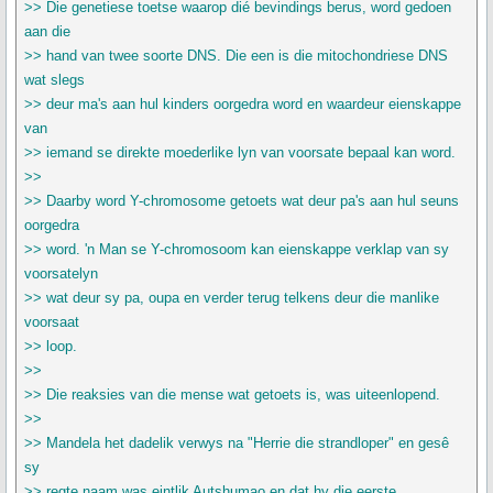
>> Die genetiese toetse waarop dié bevindings berus, word gedoen
aan die
>> hand van twee soorte DNS. Die een is die mitochondriese DNS
wat slegs
>> deur ma's aan hul kinders oorgedra word en waardeur eienskappe
van
>> iemand se direkte moederlike lyn van voorsate bepaal kan word.
>>
>> Daarby word Y-chromosome getoets wat deur pa's aan hul seuns
oorgedra
>> word. 'n Man se Y-chromosoom kan eienskappe verklap van sy
voorsatelyn
>> wat deur sy pa, oupa en verder terug telkens deur die manlike
voorsaat
>> loop.
>>
>> Die reaksies van die mense wat getoets is, was uiteenlopend.
>>
>> Mandela het dadelik verwys na "Herrie die strandloper" en gesê
sy
>> regte naam was eintlik Autshumao en dat hy die eerste