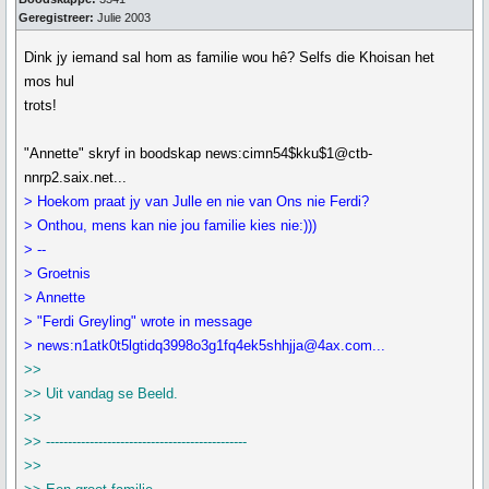
Geregistreer:
Julie 2003
Dink jy iemand sal hom as familie wou hê? Selfs die Khoisan het
mos hul
trots!
"Annette" skryf in boodskap news:cimn54$kku$1@ctb-
nnrp2.saix.net...
> Hoekom praat jy van Julle en nie van Ons nie Ferdi?
> Onthou, mens kan nie jou familie kies nie:)))
> --
> Groetnis
> Annette
> "Ferdi Greyling" wrote in message
> news:n1atk0t5lgtidq3998o3g1fq4ek5shhjja@4ax.com...
>>
>> Uit vandag se Beeld.
>>
>> ----------------------------------------------
>>