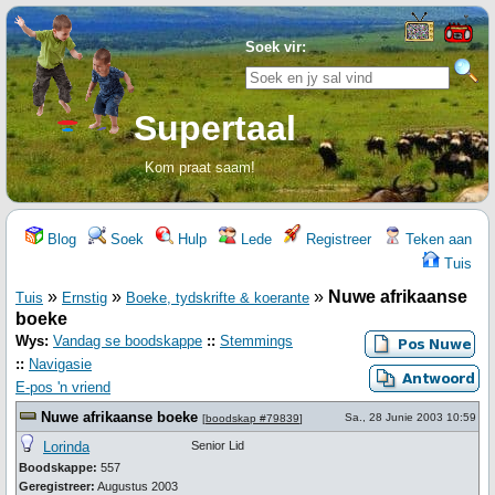
Soek vir:
Supertaal
Kom praat saam!
Blog
Soek
Hulp
Lede
Registreer
Teken aan
Tuis
»
»
»
Nuwe afrikaanse
Tuis
Ernstig
Boeke, tydskrifte & koerante
boeke
Wys:
Vandag se boodskappe
::
Stemmings
::
Navigasie
E-pos 'n vriend
Nuwe afrikaanse boeke
Sa., 28 Junie 2003 10:59
[
boodskap #79839
]
Lorinda
Senior Lid
Boodskappe:
557
Geregistreer:
Augustus 2003