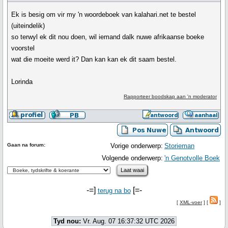
Ek is besig om vir my 'n woordeboek van kalahari.net te bestel
(uiteindelik)
so terwyl ek dit nou doen, wil iemand dalk nuwe afrikaanse boeke
voorstel
wat die moeite werd it? Dan kan kan ek dit saam bestel.
Lorinda
Rapporteer boodskap aan 'n moderator
Gaan na forum:
Vorige onderwerp:
Storieman
Volgende onderwerp:
'n Genotvolle Boek
-=]
[=-
terug na bo
[
XML-voer
] [
]
Tyd nou:
Vr. Aug. 07 16:37:32 UTC 2026