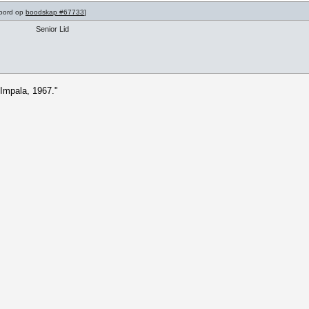
woord op
boodskap #67733
]
Senior Lid
 Impala, 1967."