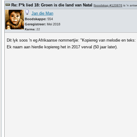
Re: F*k lied 18: Groen is die land van Natal
[
boodskap #120876
is 'n ant
Jan die Man
Boodskappe:
554
Geregistreer:
Mei 2018
Karma:
22
Dit lyk soos 'n eg Afrikaanse nommertjie: "Kopiereg van melodie en teks:
Ek naam aan hierdie kopiereg het in 2017 verval (50 jaar later).