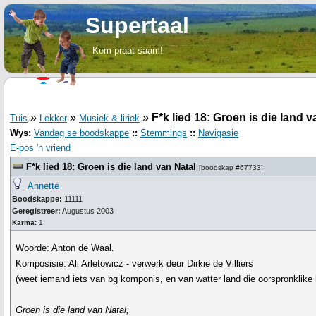
Supertaal
Kom praat saam!
»
»
»
F*k lied 18: Groen is die land v
Tuis
Lekker
Musiek & liriek
Wys:
Vandag se boodskappe
::
Stemmings
::
Navigasie
E-pos 'n vriend
F*k lied 18: Groen is die land van Natal
[
boodskap #67733
]
Annette
Boodskappe:
11111
Geregistreer:
Augustus 2003
Karma:
1
Woorde: Anton de Waal.
Komposisie: Ali Arletowicz - verwerk deur Dirkie de Villiers
(weet iemand iets van bg komponis, en van watter land die oorspronklik
Groen is die land van Natal;