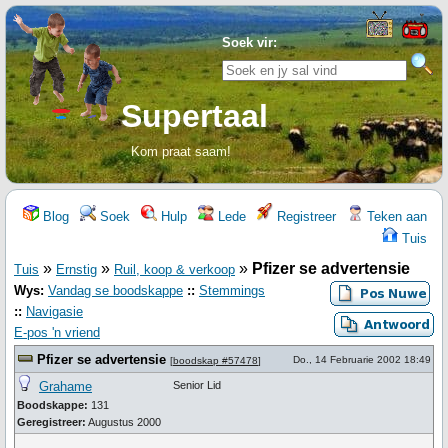
Soek vir:
Supertaal
Kom praat saam!
Blog
Soek
Hulp
Lede
Registreer
Teken aan
Tuis
»
»
»
Pfizer se advertensie
Tuis
Ernstig
Ruil, koop & verkoop
Wys:
Vandag se boodskappe
::
Stemmings
::
Navigasie
E-pos 'n vriend
Pfizer se advertensie
Do., 14 Februarie 2002 18:49
[
boodskap #57478
]
Grahame
Senior Lid
Boodskappe:
131
Geregistreer:
Augustus 2000