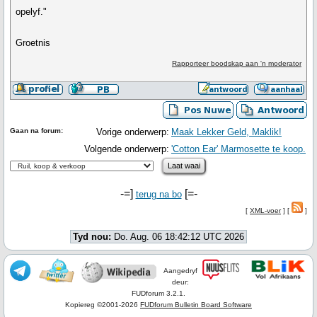
opelyf."
Groetnis
Rapporteer boodskap aan 'n moderator
Gaan na forum:
Vorige onderwerp:
Maak Lekker Geld, Maklik!
Volgende onderwerp:
'Cotton Ear' Marmosette te koop.
-=]
[=-
terug na bo
[
XML-voer
] [
]
Tyd nou:
Do. Aug. 06 18:42:12 UTC 2026
Aangedryf
deur:
FUDforum 3.2.1.
Kopiereg ©2001-2026
FUDforum Bulletin Board Software