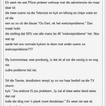
Ek weet nie wat Pfizer probeer verkoop met die advertensie nie maar
daar sit
die twee ouens na die Televisie en kyk en biltong en chips vreet en
sê die
een ou so uit die bloute "Ou Gert, ek het ereksieprobleme." Dan
maak hulle
die stelling dat 50% van alle mans bo 40 "ereksieprobleme" het. Nou
wat op
aarde het ons normale kykers te doen met ander ouens se
ereksieprobleme???
My kommentaar, ewe pronkerig, is dat ek al oor die sestig is en nog
nie
sulke probleme het nie.
Sê die Tannie, doodluiters terwyl sy so oor haar breibril na die TV
skerm
kyk: "Jou ereksie IS jou probleem. Jy sal al twee weke dood wees
dan sal
hulle die ding met 'n plank moet doodslaan." Ek weet nie wat ek