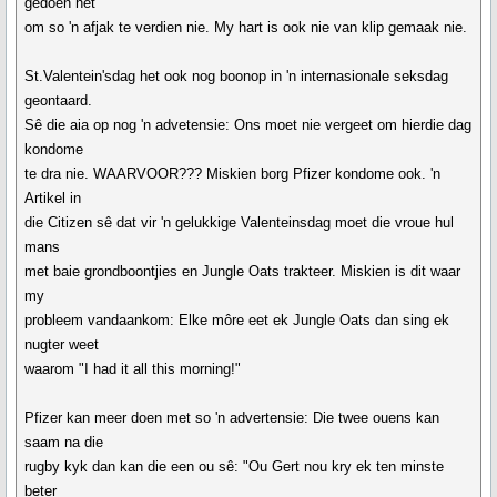
gedoen het
om so 'n afjak te verdien nie. My hart is ook nie van klip gemaak nie.
St.Valentein'sdag het ook nog boonop in 'n internasionale seksdag
geontaard.
Sê die aia op nog 'n advetensie: Ons moet nie vergeet om hierdie dag
kondome
te dra nie. WAARVOOR??? Miskien borg Pfizer kondome ook. 'n
Artikel in
die Citizen sê dat vir 'n gelukkige Valenteinsdag moet die vroue hul
mans
met baie grondboontjies en Jungle Oats trakteer. Miskien is dit waar
my
probleem vandaankom: Elke môre eet ek Jungle Oats dan sing ek
nugter weet
waarom "I had it all this morning!"
Pfizer kan meer doen met so 'n advertensie: Die twee ouens kan
saam na die
rugby kyk dan kan die een ou sê: "Ou Gert nou kry ek ten minste
beter