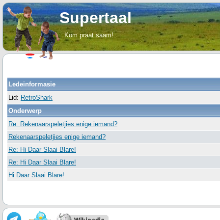
Supertaal
Kom praat saam!
Ledeinformasie
Lid:
RetroShark
Onderwerp
Re: Rekenaarspeletjies enige iemand?
Rekenaarspeletjies enige iemand?
Re: Hi Daar Slaai Blare!
Re: Hi Daar Slaai Blare!
Hi Daar Slaai Blare!