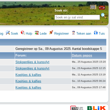
Soek vir:
og
Soek
Hulp
Lede
Registreer
Teken aan
Tuis
Geregistreer op Sa., 09 Augustus 2025
Aantal boodskappe 5
Forum:
Datum gepos
Stokperdjies & kunsvlyt
Ma., 25 Augustus 2025 15:20
Stokperdjies & kunsvlyt
Sa., 23 Augustus 2025 12:15
Koeitjies & kalfies
Ma., 11 Augustus 2025 13:19
Koeitjies & kalfies
So., 10 Augustus 2025 06:24
Koeitjies & kalfies
Sa., 09 Augustus 2025 17:48